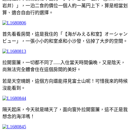
岩井）」，一泊二食的價位一個人約一萬円上下，算是相當划
算、適合自由行的選擇。
首先看看房間，這是我住的「【海がみえる和室】オーシャン
ビュー」，一張小小的和室桌和小沙發，佔掉了大步的空間。
拉開窗簾，一切都不同了......入住當天時間偏晚，又是陰天，
尚無法完全體會住在這個房間的美好。
若是天空晴朗，這個方向還能得見富士山呢！可惜我來的時候
沒能看到。
隔天起床，今天就是晴天了，面向窗外拉開窗簾，這不正是我
想念的海洋嗎！