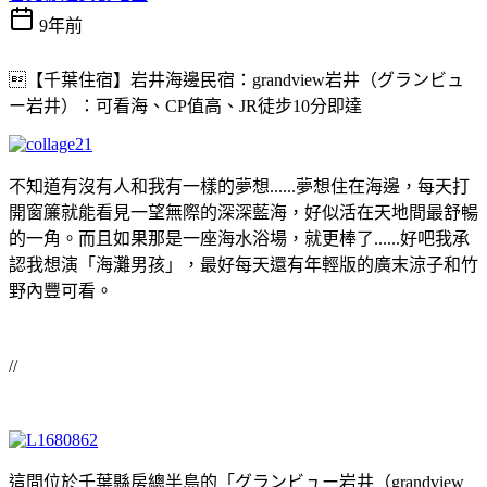
9年前
【千葉住宿】岩井海邊民宿：grandview岩井（グランビュ
ー岩井）：可看海、CP值高、JR徒步10分即達
不知道有沒有人和我有一樣的夢想......夢想住在海邊，每天打
開窗簾就能看見一望無際的深深藍海，好似活在天地間最舒暢
的一角。而且如果那是一座海水浴場，就更棒了......好吧我承
認我想演「海灘男孩」，最好每天還有年輕版的廣末涼子和竹
野內豐可看。
//
這間位於千葉縣房總半島的「グランビュー岩井（grandview