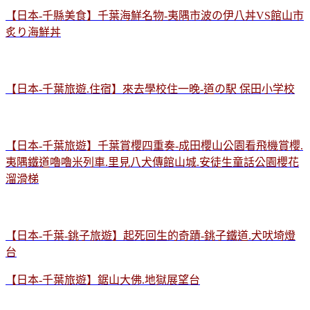
【日本-千縣美食】千葉海鮮名物-夷隅市波の伊八丼VS館山市
炙り海鮮丼
【日本-千葉旅遊.住宿】來去學校住一晚-道の駅 保田小学校
【日本-千葉旅遊】千葉賞櫻四重奏-成田櫻山公園看飛機賞櫻.
夷隅鐵道嚕嚕米列車.里見八犬傳館山城.安徒生童話公園櫻花
溜滑梯
【日本-千葉-銚子旅遊】起死回生的奇蹟-銚子鐵道.犬吠埼燈
台
【日本-千葉旅遊】鋸山大佛.地獄展望台