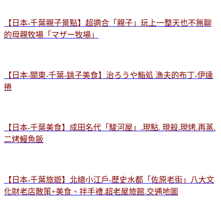
【日本-千葉親子景點】超適合「親子」玩上一整天也不無聊
的母親牧場「マザー牧場」
【日本-關東-千葉-銚子美食】治ろうや鮨処 漁夫的布丁-伊達
捲
【日本-千葉美食】成田名代「駿河屋」.現點. 現殺.現烤.再蒸.
二烤鰻魚飯
【日本-千葉旅遊】北總小江戶-歷史水都「佐原老街」八大文
化財老店散策+美食、拌手禮.超老屋旅館.交通地圖