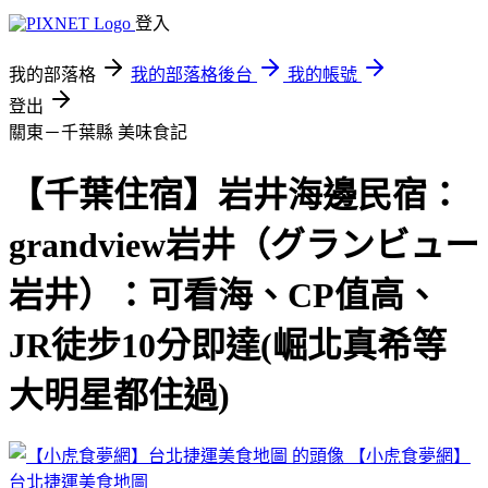
登入
我的部落格
我的部落格後台
我的帳號
登出
關東－千葉縣
美味食記
【千葉住宿】岩井海邊民宿：
grandview岩井（グランビュー
岩井）：可看海、CP值高、
JR徒步10分即達(崛北真希等
大明星都住過)
【小虎食夢網】
台北捷運美食地圖