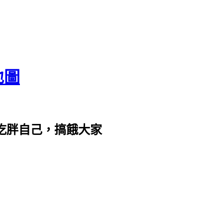
地圖
com。吃胖自己，搞餓大家