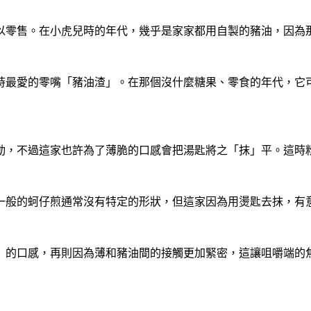
以零售。在小虎兒時的年代，幾乎是家家都用自製的豬油，因為
時最愛的零嘴「豬油渣」。在那個沒什麼糖果、零食的年代，它可
動，不過這家也許為了薄脆的口感會把湯匙將之「抹」平。這時
一般的蚵仔煎通常沒有特定的形狀，但這家因為用燙匙去抹，有
」的口感，再則因為薄和豬油間的接觸更加緊密，這讓咀嚼端的