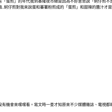
「蛋煎」的年代我到基隆夜市總是因為不好意思說「蚵仔煎不加
..蚵仔煎對我來說蛋和蕃薯粉煎成的「蛋煎」和甜辣的醬汁才
沒有機會來嚐嚐看。寫文時一查才知原來不少媒體雜誌、電視都