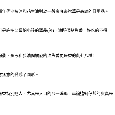
那年代沙拉油和花生油對於一般家庭來說算是高端的日用品。
是許多父母騙小孩的聖品(笑)，油酥帶點焦香，好吃的不得
粉漿、蛋液和豬油間觸發的油焦香更是香的亂七八糟!
意無意的變成了圓形。
焦香特別迷人，尤其是入口的那一瞬那，單論這蚵仔煎的皮真是