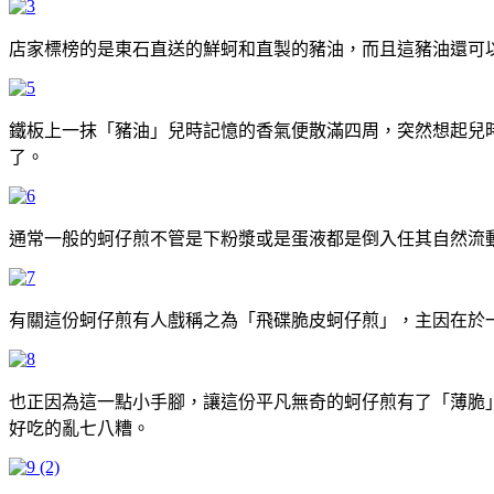
店家標榜的是東石直送的鮮蚵和直製的豬油，而且這豬油還可
鐵板上一抹「豬油」兒時記憶的香氣便散滿四周，突然想起兒
了。
通常一般的蚵仔煎不管是下粉漿或是蛋液都是倒入任其自然流
有關這份蚵仔煎有人戲稱之為「飛碟脆皮蚵仔煎」，主因在於
也正因為這一點小手腳，讓這份平凡無奇的蚵仔煎有了「薄脆
好吃的亂七八糟。