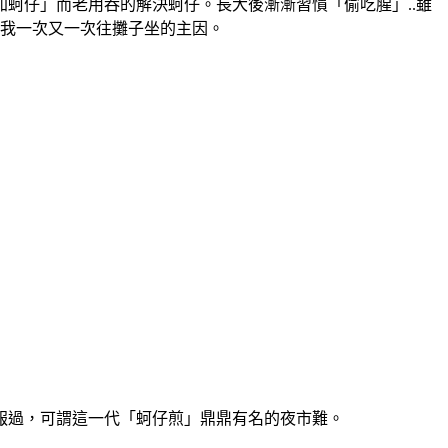
蚵仔」而老用吞的解決蚵仔。長大後漸漸習慣「偷吃腥」..雖
是我一次又一次往攤子坐的主因。
報過，可謂這一代「蚵仔煎」鼎鼎有名的夜市難。