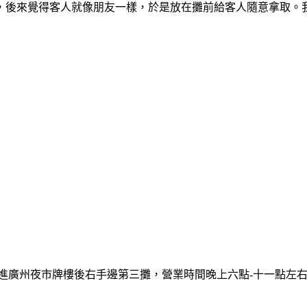
，後來覺得客人就像朋友一樣，於是放在攤前給客人隨意拿取。我
進廣州夜市牌樓後右手邊第三攤，營業時間晚上六點-十一點左