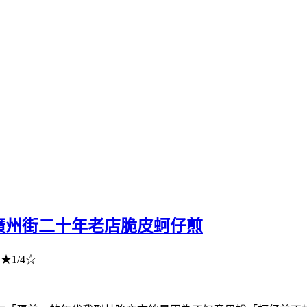
廣州街二十年老店脆皮蚵仔煎
1/4☆