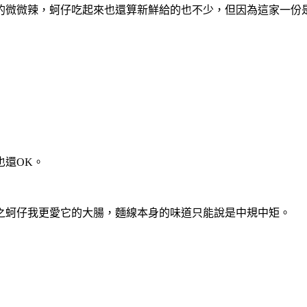
微微辣，蚵仔吃起來也還算新鮮給的也不少，但因為這家一份是
也還OK。
之蚵仔我更愛它的大腸，麵線本身的味道只能說是中規中矩。