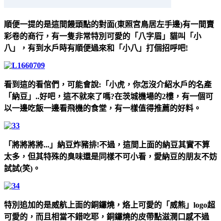
順便一提的是這間饅頭點的對面(東照宮鳥居左手邊)有一間賣
彩卷的商行，有一隻非常特別可愛的「八字眉」貓叫「小
八」，有到水戶時有順便過來和「小八」打個招呼吧!
看到這的看倌們，可能會說:「小虎，你怎沒介紹水戶的名產
「納豆」..好吧，這不就來了嗎?在茨城機場的2樓，有一個可
以一邊吃飯一邊看飛機的食堂，有一樣值得推薦的好料。
「將將將將...」納豆炸豬排!不過，這間上面的納豆其實不算
太多，但其特殊的臭味還是同樣不可小看，愛納豆的朋友不妨
試試(笑)。
特別追加的是威航上面的銅鑼燒，烙上可愛的「威熊」logo超
可愛的，而且相當不錯吃耶，銅鑼燒的皮帶點滋潤口感不過