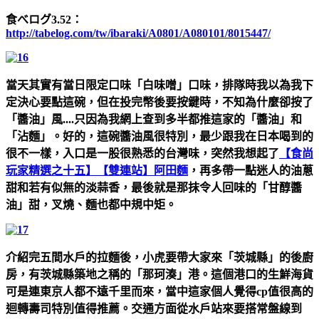
食べログ3.52：
http://tabelog.com/tw/ibaraki/A0801/A080101/8015447/
當天其實有當日限定口味「白味噌」口味，排隊時我以為我下
定決心要點這碗，但在投完幣後要按鍵時，不知為什麼卻按了
「醬油」風....只因為我網上查到多半都推這家的「醬油」和
「沾麵」。好的，這碗醬油風很特別，最少跟我在日本喝到的
很不一樣，入口是一股很熟悉的台灣味，突然我想起了
【食尚
玩家精選之十五】【雙連站】阿田麵
，再多帶一點迷人的油蔥
甜和若有似無的淡蒜香，最後就是那抹令人回味的「甘醇醬
油」甜，叉燒、麵也都中規中矩。
介紹完五間水戶的拉麵後，小虎要帶大家來「茨城縣」的後廚
房，有茨城縣築地之稱的「那珂湊」港。這個港口的生鮮海貨
可是連東京人都不遠千里而來，當中這家個人覺得cp值很高的
迴轉壽司特別值得推薦。交通方面從水戶站來要搭常盤線到