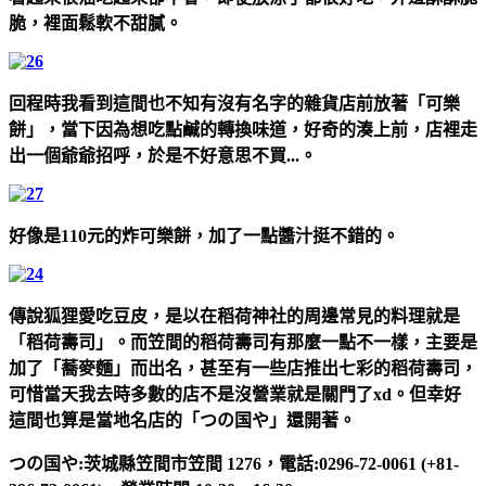
脆，裡面鬆軟不甜膩。
回程時我看到這間也不知有沒有名字的雜貨店前放著「可樂
餅」，當下因為想吃點鹹的轉換味道，好奇的湊上前，店裡走
出一個爺爺招呼，於是不好意思不買...。
好像是110元的炸可樂餅，加了一點醬汁挺不錯的。
傳說狐狸愛吃豆皮，是以在稻荷神社的周邊常見的料理就是
「稻荷壽司」。而笠間的稻荷壽司有那麼一點不一樣，主要是
加了「蕎麥麵」而出名，甚至有一些店推出七彩的稻荷壽司，
可惜當天我去時多數的店不是沒營業就是關門了xd。但幸好
這間也算是當地名店的「つの国や」還開著。
つの国や:茨城縣笠間市笠間 1276，電話:0296-72-0061 (+81-