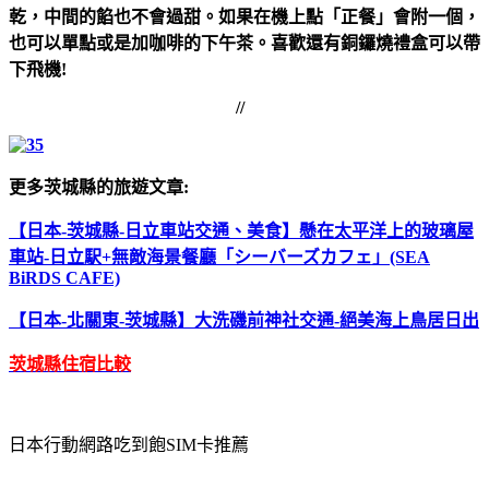
乾，中間的餡也不會過甜。如果在機上點「正餐」會附一個，
也可以單點或是加咖啡的下午茶。喜歡還有銅鑼燒禮盒可以帶
下飛機!
//
更多茨城縣的旅遊文章:
【日本-茨城縣-日立車站交通、美食】懸在太平洋上的玻璃屋
車站-日立駅+無敵海景餐廳「シーバーズカフェ」(SEA
BiRDS CAFE)
【日本-北關東-茨城縣】大洗磯前神社交通-絕美海上鳥居日出
茨城縣住宿比較
日本行動網路吃到飽SIM卡推薦