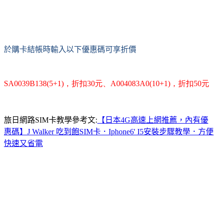
於購卡結帳時輸入以下優惠碼可享折價
SA0039B138(5+1)，折扣30元、
A004083A0(10+1)，折扣50元
旅日網路SIM卡教學參考文:
【日本4G高速上網推薦，內有優
惠碼】J Walker 吃到飽SIM卡．Iphone6' I5安裝步驟教學．方便
快速又省電