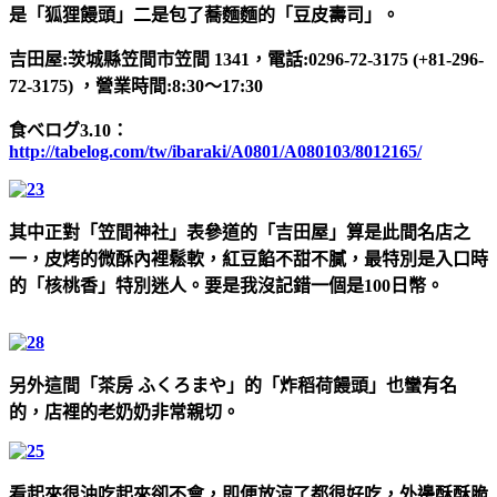
是「狐狸饅頭」二是包了蕎麵麵的「豆皮壽司」。
吉田屋:茨城縣笠間市笠間 1341，電話:0296-72-3175 (+81-296-
72-3175) ，營業時間:8:30～17:30
食べログ3.10：
http://tabelog.com/tw/ibaraki/A0801/A080103/8012165/
其中正對「笠間神社」表參道的「吉田屋」算是此間名店之
一，皮烤的微酥內裡鬆軟，紅豆餡不甜不膩，最特別是入口時
的「核桃香」特別迷人。要是我沒記錯一個是100日幣。
另外這間「茶房 ふくろまや」的「炸稻荷饅頭」也蠻有名
的，店裡的老奶奶非常親切。
看起來很油吃起來卻不會，即便放涼了都很好吃，外邊酥酥脆