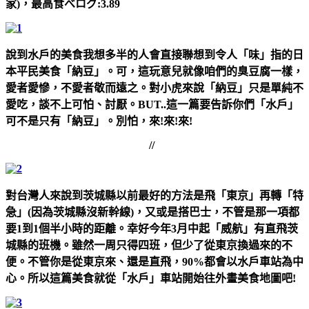
家)，最高食べログ:3.89
說到水戶的美食我想多半的人會直接聯想到令人「味」指的日
本平民美食「納豆」。可，這玩意兒就像咱們的臭豆腐一樣，
愛者愛慘，不愛者敬而遠之。對小虎來說「納豆」只是單純不
愛吃，談不上可怕、討厭。BUT..這一篇要告訴你們「水戶」
可不是只有「納豆」。別怕，來!來!來!
//
對台灣人來說到茨城縣以前最好的方法是飛「東京」再轉「特
急」(因為茨城縣沒新幹線)，又或是搭巴士，不管是那一項都
要1到1個半小時的距離。幸好今年3月中起「威航」有直飛茨
城縣的班機。雖然一周只得四班，但少了從東京換過來的不
便。不管你是從東京來、還是直飛，90%都會以水戶車站為中
心。所以這篇美食就從「水戶」車站開始往外畫美食地圖吧!