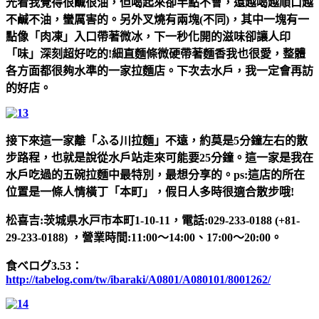
光看我覺得很鹹很油，但喝起來卻半點不會，還越喝越順口越
不鹹不油，蠻厲害的。另外叉燒有兩塊(不同)，其中一塊有一
點像「肉凍」入口帶著微冰，下一秒化開的滋味卻讓人印
「味」深刻超好吃的!細直麵條微硬帶著麵香我也很愛，整體
各方面都很夠水準的一家拉麵店。下次去水戶，我一定會再訪
的好店。
接下來這一家離「ふる川拉麵」不遠，約莫是5分鐘左右的散
步路程，也就是說從水戶站走來可能要25分鐘。這一家是我在
水戶吃過的五碗拉麵中最特別，最想分享的。ps:這店的所在
位置是一條人情橫丁「本町」，假日人多時很適合散步哦!
松喜吉:茨城県水戸市本町1-10-11，電話:029-233-0188 (+81-
29-233-0188) ，營業時間:11:00～14:00、17:00～20:00。
食べログ3.53：
http://tabelog.com/tw/ibaraki/A0801/A080101/8001262/