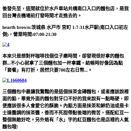
後發先至，這間就位於水戶車站共構南口入口的麵包店，是我
回台灣去機場前打發時間才走進去的。
hearth brown:茨城県 水戸市 宮町 1-7-31水戸駅(南口入口初左
側)，營業時間:07:00-21:30
本來只是想對杯咖啡找個位子磨時間，卻發現很好拿的麵包
群...不小心就拿了三個麵包加一杯拿鐵，結帳時好像因為點
「套餐」有打折，居然只要700左右日幣...。
三個麵包中最讓我驚豔的是這個抹茶金磚麵包，或者應該說裡
面的餡，畢竟外面的麵包對牙口不好的我來說有一點略硬，即
便應該很多人會愛它的酥脆。內餡方面是抹茶和鮮奶油或是卡
士達醬調的抹茶醬，香而不死甜帶點後端的微苦，搭配紅豆一
整個無敵好吃。另外烙有「水」字的紅豆麵包也是店裡的人氣
麵包哦!