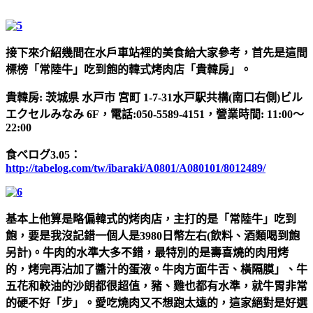
接下來介紹幾間在水戶車站裡的美食給大家參考，首先是這間
標榜「常陸牛」吃到飽的韓式烤肉店「貴韓房」。
貴韓房: 茨城県 水戸市 宮町 1-7-31水戸駅共構(南口右側)ビル
エクセルみなみ 6F，電話:050-5589-4151，營業時間: 11:00～
22:00
食べログ3.05：
http://tabelog.com/tw/ibaraki/A0801/A080101/8012489/
基本上他算是略偏韓式的烤肉店，主打的是「常陸牛」吃到
飽，要是我沒記錯一個人是3980日幣左右(飲料、酒類喝到飽
另計)。牛肉的水準大多不錯，最特別的是壽喜燒的肉用烤
的，烤完再沾加了醬汁的蛋液。牛肉方面牛舌、橫隔膜」、牛
五花和較油的沙朗都很超值，豬、雞也都有水準，就牛胃非常
的硬不好「步」。愛吃燒肉又不想跑太遠的，這家絕對是好選