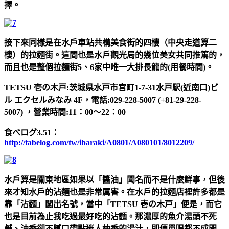
擇。
接下來同樣是在水戶車站共構美食街的四樓（中央走道算二
樓）的拉麵街。這間也是水戶觀光局的幾位美女共同推篤的，
而且也是整個拉麵街5、6家中唯一大排長龍的(用餐時間)。
TETSU 壱の木戸:茨城県水戸市宮町1-7-31水戸駅(近南口)ビ
ル エクセルみなみ 4F，電話:029-228-5007 (+81-29-228-
5007) ，營業時間:11：00～22：00
食べログ3.51：
http://tabelog.com/tw/ibaraki/A0801/A080101/8012209/
水戶算是關東地區如果以「醬油」聞名而不是什麼鮮事，但後
來才知水戶的沾麵也是非常厲害。在水戶的拉麵店裡許多都是
靠「沾麵」闖出名號，當中「TETSU 壱の木戸」便是，而它
也是目前為止我吃過最好吃的沾麵。那濃厚的魚介湯頭不死
鹹、油香卻不膩口帶點迷人柚香的湯汁，即便單喝都不成問