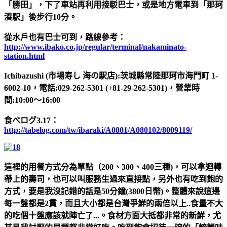
「勝田」，下了車站再利用接駁巴士，或是地方電車到「那珂
湊駅」後步行10分。
從水戶也有巴士可到，路線參考：
http://www.ibako.co.jp/regular/terminal/nakaminato-
station.html
Ichibazushi (市場寿し 海の駅店):茨城縣常陸那珂市海門町 1-
6002-10，電話:029-262-5301 (+81-29-262-5301)，營業時
間:10:00～16:00
食べログ3.17：
http://tabelog.com/tw/ibaraki/A0801/A080102/8009119/
這裡的用餐方式分為單點（200、300、400三種)，可以拿迴轉
帶上的壽司，也可以叫服務生過來直接點，另外也有吃到飽的
方式，要是我沒記錯的話是50分鐘(3800日幣)。整體來說這邊
每一盤都是2貫，而且大小都是台灣爭鮮的兩倍以上..食量不大
的吃個十盤應該就陣亡了...。食材方面大抵都非常的新鮮，尤