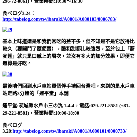
296-72-0061)，營業時間:10:30～16:30
食べログ3.24：
http://tabelog.com/tw/ibaraki/A0801/A080103/8006783/
基本上味道還是和我們常吃的差不多，但不知是不是它放得比
較久（要關門了隨便賣），酸和甜都比較強烈，至於包上「蕎
麥麵」就只是口感上的層次，並沒有多大的加分效果，即便它
還算是好吃。
最後咱們回到水戶車站買個伴手禮回台灣吧，來到的是水戶車
站走路3分鐘的「運平堂」本舖
運平堂:茨城縣水戶市三の汍 1-4-4，電話:029-221-8581 (+81-
29-221-8581)，營業時間:10:00-18:00
食べログ
3.28:
http://tabelog.com/tw/ibaraki/A0801/A080101/8000733/