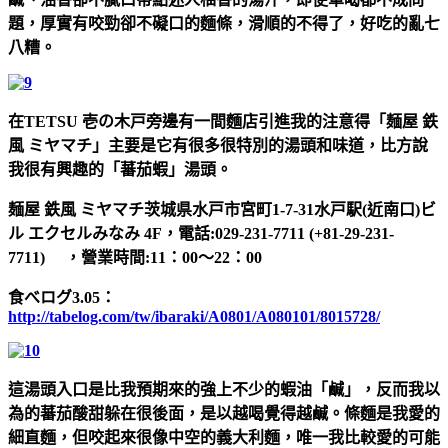
題，厚實有咬勁卻不礙口的麵條，滑順的不得了，好吃的亂七
八糟。
在TETSU 壱の木戸旁邊有一間麵店引進我的注意得「麺屋 鉄
風 ミヤマチ」主要是它有很多很特別的湯頭和味道，比方說
我很有興趣的「蕃茄蝦」湯頭。
麺屋 鉄風 ミヤマチ茨城県水戸市宮町1-7-31水戸駅(近南口)ビ
ル エクセルみなみ 4F，電話:029-231-7711 (+81-29-231-
7711) ，營業時間:11：00～22：00
食べログ3.05：
http://tabelog.com/tw/ibaraki/A0801/A080101/8015728/
這湯頭入口是比我預期來的強上不少的蝦油「鹹」，反而我以
為的蕃茄酸甜躲在很後面，是以越喝覺得越鹹。條麵是我愛的
細直麵，但咬起來很像中空的義大利麵，唯一我比較愛的可能