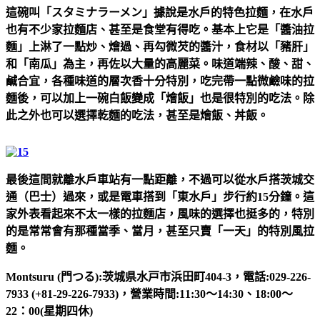
這碗叫「スタミナラーメン」據說是水戶的特色拉麵，在水戶
也有不少家拉麵店、甚至是食堂有得吃。基本上它是「醬油拉
麵」上淋了一點炒、燴過、再勾微芡的醬汁，食材以「豬肝」
和「南瓜」為主，再佐以大量的高麗菜。味道端辣、酸、甜、
鹹合宜，各種味道的層次香十分特別，吃完帶一點微鹼味的拉
麵後，可以加上一碗白飯變成「燴飯」也是很特別的吃法。除
此之外也可以選擇乾麵的吃法，甚至是燴飯、丼飯。
最後這間就離水戶車站有一點距離，不過可以從水戶搭茨城交
通（巴士）過來，或是電車搭到「東水戶」步行約15分鐘。這
家外表看起來不太一樣的拉麵店，風味的選擇也挺多的，特別
的是常常會有那種當季、當月，甚至只賣「一天」的特別風拉
麵。
Montsuru (門つる):茨城県水戸市浜田町404-3，電話:029-226-
7933 (+81-29-226-7933)，營業時間:11:30～14:30、18:00～
22：00(星期四休)