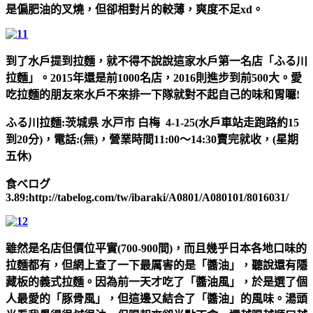
是偏肥油的叉燒，但卻相對片的較薄，爽度不足xd。
到了水戶提到拉麵，就不得不說說這家水戶第一名店「ふる川
拉麵」。2015年還是前1000名店，2016則進步到前500大。愛
吃拉麵的朋友來水戶不來排一下隊就對不起自己的味和胃囉!
ふる川拉麵:茨城県 水戸市 白梅 4-1-25(水戶車站走跑路約15
到20分)，電話:(無)，營業時間11:00～14:30賣完就收，(星期
五休)
食べログ
3.89:http://tabelog.com/tw/ibaraki/A0801/A080101/8016031/
雖然是名店但價位平實(700-900間)，而且幾乎日本各地口味的
拉麵都有，但網上查了一下最厲害的是「醬油」，聽說還有隱
藏板的義式拉麵。因為前一天才吃了「醬油風」，於是選了個
人最愛的「豚骨風」，但這邊又結合了「醬油」的風味。湯頭