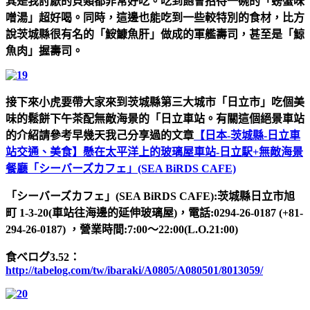
其是我討厭的貝類都非常好吃。吃到飽會招待一碗的「螃蟹味
噌湯」超好喝。同時，這邊也能吃到一些較特別的食材，比方
說茨城縣很有名的「
鮟鱇魚肝」做成的軍艦壽司，甚至是「鯨
魚肉」握壽司。
接下來小虎要帶大家來到茨城縣第三大城市「日立市」吃個美
味的鬆餅下午茶配無敵海景的「日立車站。有關這個絕景車站
的介紹請參考早幾天我己分享過的文章
【日本-茨城縣-日立車
站交通、美食】懸在太平洋上的玻璃屋車站-日立駅+無敵海景
餐廳「シーバーズカフェ」(SEA BiRDS CAFE)
「シーバーズカフェ」(SEA BiRDS CAFE):茨城縣日立市旭
町 1-3-20(車站往海邊的延伸玻璃屋)，電話:0294-26-0187 (+81-
294-26-0187) ，營業時間:7:00～22:00(L.O.21:00)
食べログ3.52：
http://tabelog.com/tw/ibaraki/A0805/A080501/8013059/