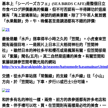
基本上「シーバーズカフェ」(SEA BiRDS CAFE)是整個日立
市食べログ評價最高的餐廳，但不可否認有一半得歸功於這座
擁有「海上玻璃車站」美號的絕美景觀。除了下午茶人氣首選
「水果鬆餅」外，午、晚餐甚至是調酒都有不錯的評價!
最後是離「水戶」搭車得半小時之久的「笠間」。小虎會來笠
間有兩個目地，一是照片上日本三大稻荷神社的「笠間神
社」。雖然日本的神社多半和櫻花或是楓葉有關，但笠間卻是
以「紫藤」聞名(五月)，其二自然是這邊的美食。有關笠間和
紫藤就請參笠間考觀光局的網站
http://www.ibarakiguide.jp/seasons/hatsumode/kasamainari.html
交通，從水戶車站搭「常盤線」的支線「水戶線」往「小山」
方向，於「笠間站」下車，步行15或巴士5分可達。
和許多有名的神社一樣，兩旁、前方的表參道都有許多老店和
美食、伴手禮可以吃、買。在笠間則有兩樣是必吃的美食，一