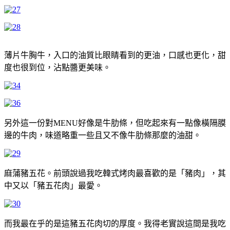
薄片牛胸牛，入口的油質比眼睛看到的更油，口感也更化，甜
度也很到位，沾點醬更美味。
另外這一份對MENU好像是牛肋條，但吃起來有一點像橫隔膜
邊的牛肉，味道略重一些且又不像牛肋條那麼的油甜。
麻蒲豬五花。前頭說過我吃韓式烤肉最喜歡的是「豬肉」，其
中又以「豬五花肉」最愛。
而我最在乎的是這豬五花肉切的厚度。我得老實說這間是我吃