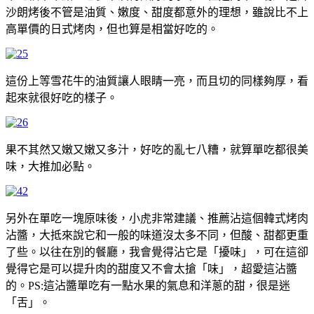
沙朗烤後不管是油質、嫩度、甜度都意外的理想，雖說比不上
高單價的日式烤肉，但也算是相當好吃的。
這份上等雪花牛的油質讓人眼睛一亮，而且切的同樣夠厚，看
起來就很好吃的樣子。
果不其然又嫩又嫩又多汁，好吃的亂七八糟，就算單吃都很美
味，大推加必點。
另外在單吃一塊原味後，小虎非常建議、推薦沾這個韓式烤肉
沾醬，大抵來說它和一般的味道沒太多不同，但酸、甜都更重
了些。以往在別的餐廳，我會覺得沾它是「擾味」，可在這卻
覺得它是可以提升肉的甜度又不會太搶「味」，超愛這沾醬
的。PS:這沾醬單吃有一點水果的氣息和洋蔥的甜，很是迷
「舌」。