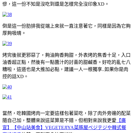
慘，這一份不知是沒吃到還是怎樣完全沒印象XD。
倒是這一份肋排我從端上來就一直注意著它，同樣是因為它夠
厚夠吸晴。
烤完後就更邪惡了，夠油夠香夠甜，外表烤的焦香十足，入口
油香超正點，然後有一點醬汁的討喜的甜鹹香。好吃的亂七八
糟啦，這道也是大推加必點，建議一人一根獨享..如果你是肉
控的話XD。
當然，吃韓國烤肉一定要這樣包著菜吃，除了肉外旁邊的配菜
隨自己加，整體來說這菜算是不錯，但相對來說我更愛
【廣
宣】【中山站美食】VEGETEJIYA菜豚屋ベジテジや韓式餐