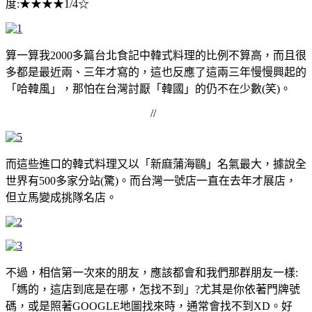
度:★★★★1/4☆
算一算我2000多篇台北食記中韓式料理的比例不算高，而且很
多都是最近兩、三年才寫的，這也反應了這兩三年慢慢興起的
「哈韓風」，那怕在台灣討厭「韓國」的仍不在少數(笑)。
//
而這些進口的韓式料理又以「新麻蒲海鷗」名氣最大，據說全
世界有500多家分站(驚)。而台灣一號店一直在去年才展店，
但立馬變成挑隊名店。
不過，相信第一次來的朋友，應該都會和我們那群朋友一樣:
「媽的，這店到底是在哪，怎找不到」?尤其是你依著門牌號
碼，或是照著GOOGLE地圖找來時，通常會找不到XD。好