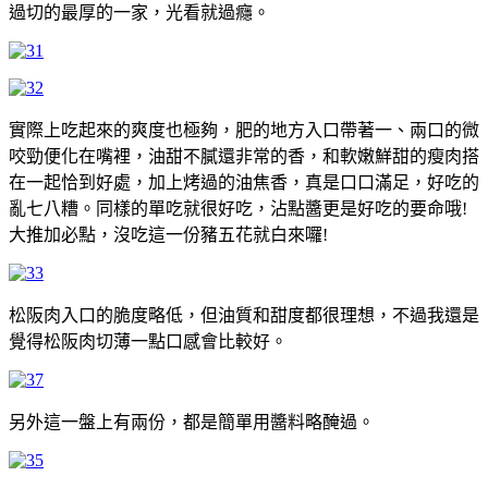
過切的最厚的一家，光看就過癮。
實際上吃起來的爽度也極夠，肥的地方入口帶著一、兩口的微
咬勁便化在嘴裡，油甜不膩還非常的香，和軟嫩鮮甜的瘦肉搭
在一起恰到好處，加上烤過的油焦香，真是口口滿足，好吃的
亂七八糟。同樣的單吃就很好吃，沾點醬更是好吃的要命哦!
大推加必點，沒吃這一份豬五花就白來囉!
松阪肉入口的脆度略低，但油質和甜度都很理想，不過我還是
覺得松阪肉切薄一點口感會比較好。
另外這一盤上有兩份，都是簡單用醬料略醃過。