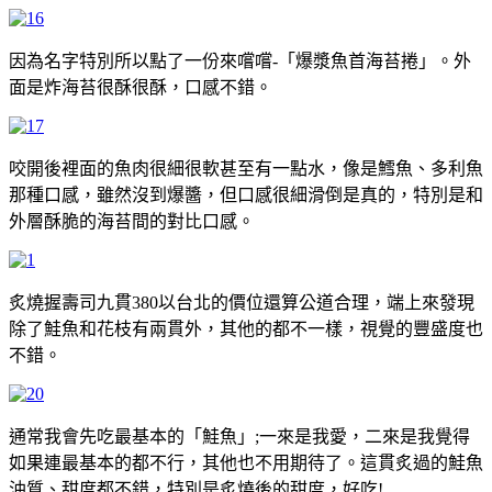
因為名字特別所以點了一份來嚐嚐-「爆漿魚首海苔捲」。外
面是炸海苔很酥很酥，口感不錯。
咬開後裡面的魚肉很細很軟甚至有一點水，像是鱈魚、多利魚
那種口感，雖然沒到爆醬，但口感很細滑倒是真的，特別是和
外層酥脆的海苔間的對比口感。
炙燒握壽司九貫380以台北的價位還算公道合理，端上來發現
除了鮭魚和花枝有兩貫外，其他的都不一樣，視覺的豐盛度也
不錯。
通常我會先吃最基本的「鮭魚」;一來是我愛，二來是我覺得
如果連最基本的都不行，其他也不用期待了。這貫炙過的鮭魚
油質、甜度都不錯，特別是炙燒後的甜度，好吃!