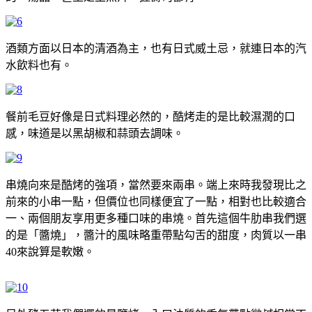
酒類方面以日本的清酒為主，也有日式威土忌，就連日本的汽
水飲料也有。
餐前毛豆好像是日式料理必然的，酷烤走的是比較濕潤的口
感，味道是以黑胡椒和蒜頭去調味。
串燒向來是酷烤的強項，當然要來兩串。端上來時我發現比之
前來的小串一點，但價位也同樣便宜了一點，相對也比較適合
一、兩個朋友享用更多種口味的串燒。首先這個牛肋串我們選
的是「醬燒」，醬汁的風味略重帶點勾舌的甜度，肉質以一串
40來說算是軟嫩。