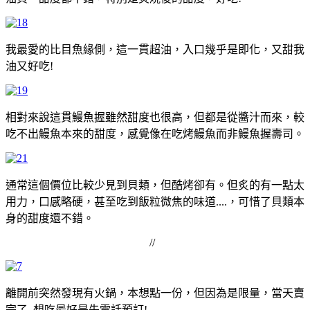
我最愛的比目魚緣側，這一貫超油，入口幾乎是即化，又甜我
油又好吃!
相對來說這貫鰻魚握雖然甜度也很高，但都是從醬汁而來，較
吃不出鰻魚本來的甜度，感覺像在吃烤鰻魚而非鰻魚握壽司。
通常這個價位比較少見到貝類，但酷烤卻有。但炙的有一點太
用力，口感略硬，甚至吃到飯粒微焦的味道....，可惜了貝類本
身的甜度還不錯。
//
離開前突然發現有火鍋，本想點一份，但因為是限量，當天賣
完了..想吃最好是先電話預訂!