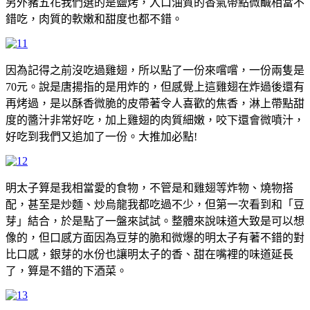
另外豬五花我們選的是鹽烤，入口油質的香氣帶點微鹹相當不
錯吃，肉質的軟嫩和甜度也都不錯。
因為記得之前沒吃過雞翅，所以點了一份來嚐嚐，一份兩隻是
70元。說是唐揚指的是用炸的，但感覺上這雞翅在炸過後還有
再烤過，是以酥香微脆的皮帶著令人喜歡的焦香，淋上帶點甜
度的醬汁非常好吃，加上雞翅的肉質細嫩，咬下還會微噴汁，
好吃到我們又追加了一份。大推加必點!
明太子算是我相當愛的食物，不管是和雞翅等炸物、燒物搭
配，甚至是炒麵、炒烏龍我都吃過不少，但第一次看到和「豆
芽」結合，於是點了一盤來試試。整體來說味道大致是可以想
像的，但口感方面因為豆芽的脆和微爆的明太子有著不錯的對
比口感，銀芽的水份也讓明太子的香、甜在嘴裡的味道延長
了，算是不錯的下酒菜。