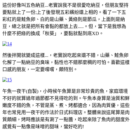
這份好像叫五色納豆...老實說我不是很愛吃納豆，但朋友堅持
要點就上了一份;上了後發現五彩繽紛還上相的。看了一下五
彩紅的是鮭魚卵、白的是山藥、黃綠則是節瓜，上面則是納
豆，總之就是把所有會黏的都放上去.....。但，當下是我想為
什麼不把綠的換成「秋葵」，要黏就黏到底XD。
然後拌開就變成這樣...，老實說吃起來還不錯，山藥、鮭魚卵
化解了一點納豆的臭味，黏性也不錯那麼稠的可怕。喜歡這樣
口感的朋友，一定要嚐嚐，頗特別。
午魚一夜干(自製)，小時候午魚算是非常珍貴的魚，家庭環境
不好的就算過年過節都不見得吃的到。午魚本身算是油質和鮮
嫩度不錯的魚，不管是蒸、煮、烤都適合，因為肉質優，這些
年也常見用一夜干的作法於日式料理店。整體來說這尾算是肉
質頗細，烤時應該是有涮了一點醬，吃起來除了魚肉的甜度外
感覺有一點像是味噌的甜味，蠻好吃的!