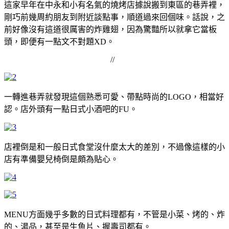
這家早年在中永和小有名氣的燒烤店據說搬到東區的巷弄裡，
剛巧前幾周約朋友到附近談點事，順道過來回個味。話說，之
前好像沒有這道很厲害的炸雞翅，因為驚豔所以就拿它當板
頭，即便有一點文不對題XD。
//
一轉進巷弄就發現這個熟悉可愛、帶點時尚的LOGO，相當好
認。店外頭有一點日式小酒吧的FU。
店裡倒是和一般日式食堂沒什麼太大的差別，不過像這樣的小
店有準備嬰兒椅倒是頗為貼心。
MENU方面幾乎多數的日式料理都有，不管是小菜、烤的、炸
的、湯品，甚至是生魚片、握壽司都有。