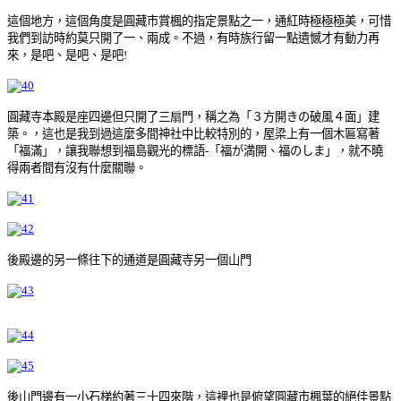
這個地方，這個角度是圓藏市賞楓的指定景點之一，通紅時極極極美，可惜
我們到訪時約莫只開了一、兩成。不過，有時族行留一點遺憾才有動力再
來，是吧、是吧、是吧!
圓藏寺本殿是座四邊但只開了三扇門，稱之為「３方開きの破風４面」建
築。，這也是我到過這麼多間神社中比較特別的，屋梁上有一個木匾寫著
「福滿」，讓我聯想到福島觀光的標語-「福が満開、福のしま」，就不曉
得兩者間有沒有什麼關聯。
後殿邊的另一條往下的通道是圓藏寺另一個山門
後山門邊有一小石梯約著三十四來階，這裡也是俯望圓藏市楓葉的絕佳景點