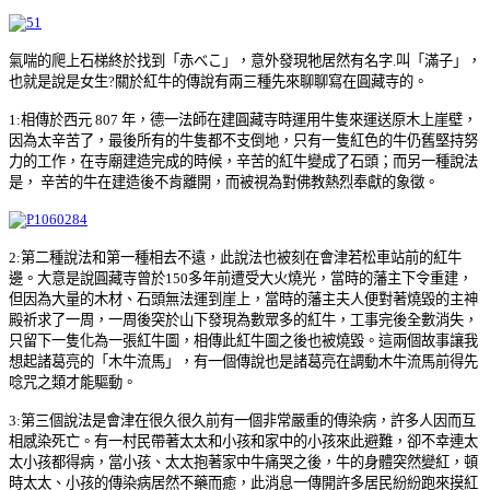
氣喘的爬上石梯終於找到「赤べこ」，意外發現牠居然有名字.叫「滿子」，
也就是說是女生?關於紅牛的傳說有兩三種先來聊聊寫在圓藏寺的。
1:相傳於西元 807 年，德一法師在建圓藏寺時運用牛隻來運送原木上崖壁，
因為太辛苦了，最後所有的牛隻都不支倒地，只有一隻紅色的牛仍舊堅持努
力的工作，在寺廟建造完成的時候，辛苦的紅牛變成了石頭；而另一種說法
是， 辛苦的牛在建造後不肯離開，而被視為對佛教熱烈奉獻的象徵。
2:第二種說法和第一種相去不遠，此說法也被刻在會津若松車站前的紅牛
邊。大意是說圓藏寺曾於150多年前遭受大火燒光，當時的藩主下令重建，
但因為大量的木材、石頭無法運到崖上，當時的藩主夫人便對著燒毀的主神
殿祈求了一周，一周後突於山下發現為數眾多的紅牛，工事完後全數消失，
只留下一隻化為一張紅牛圖，相傳此紅牛圖之後也被燒毀。這兩個故事讓我
想起諸葛亮的「木牛流馬」，有一個傳說也是諸葛亮在調動木牛流馬前得先
唸咒之類才能驅動。
3:第三個說法是會津在很久很久前有一個非常嚴重的傳染病，許多人因而互
相感染死亡。有一村民帶著太太和小孩和家中的小孩來此避難，卻不幸連太
太小孩都得病，當小孩、太太抱著家中牛痛哭之後，牛的身體突然變紅，頓
時太太、小孩的傳染病居然不藥而癒，此消息一傳開許多居民紛紛跑來摸紅