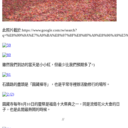
此照片截於:https://www.google.com.tw/search?
q=%E8%99%9A%E7%A9%BA%E8%97%8F%E8%8F%A9%E8%96%A9%E5%9C%93
雖然我們到訪的當天是小小紅，但最少比我們預期多了=)
石牆路的盡頭是「圓藏禪寺」，也是平常寺裡辦活動修行的場所。
圓藏寺每年8月10日的靈祭是福島十大祭典之一，同是流燈花火大會的日
子，也是此間最熱鬧的時候。
//