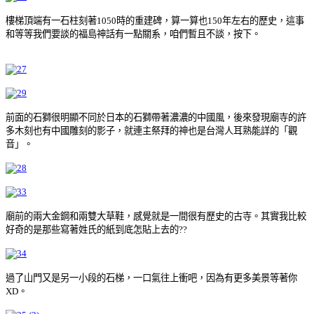
樓梯頂端有一石柱刻著1050時的重建碑，算一算也150年左右的歷史，這事
和等等我們要談的福島神話有一點關系，咱們暫且不談，按下。
前面的石獅很明顯不同於日本的石獅帶著濃濃的中國風，後來發現廟寺的許
多木刻也有中國雕刻的影子，就連主祭拜的神也是台灣人耳熟能詳的「觀
音」。
廟前的兩大金鋼和兩雙大草鞋，感覺就是一間很有歷史的古寺。其實我比較
好奇的是那些寫著姓氏的紙到底怎貼上去的??
過了山門又是另一小段的石梯，一口氣往上衝吧，因為有更多美景等著你
XD。