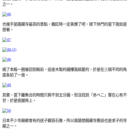
之一。
也幾乎是圓藏寺最高的景點，楓紅時一定美爆了吧，按下快門的當下我如是
想著。
繞了本殿一圈後回到殿前，這座木製的鐘樓我超愛的，於是在三個不同的角
度各拍了一張。
其實，當下離集合的時間只剩不到五分鐘，但沒找到「赤べこ」實在心有不
甘，於是拔腿再上。
日本不少寺廟都會有的送子觀音石像。所以我猜想圓藏寺應該也是求子的寺
廟之一。