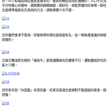
的。BUT和福島相比還是差蠻多的，看倌別瞧這馬肉紅通通的，入口不止沒
半分你擔心的腥味，還軟嫩到越嚼越甜，超好吃，搭配旁邊的紅味噌一起吃
也是標準福島吃生馬肉的方法，擠點檸檬汁也不錯。
另外雖然會津不靠海，但香魚等料理也是相當有名。這一條魚裡滿滿的卵超
厚實的。
又甜又嫩油質也夠的「福島牛」更是讓團員吃的讚賞不已，灑點鹽就好吃的
亂七八糟。
另外秋天到「內田屋」松茸炊飯、松茸豆腐湯也是絕對不能錯過的美食，超
舒服。