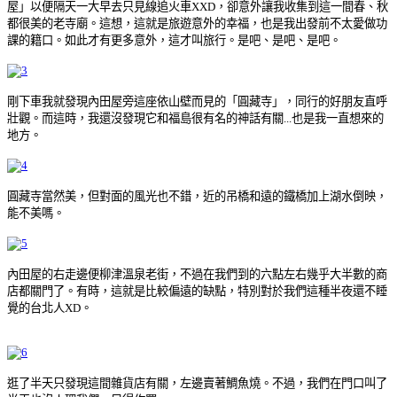
屋」以便隔天一大早去只見線追火車XXD，卻意外讓我收集到這一間春、秋
都很美的老寺廟。這想，這就是旅遊意外的幸福，也是我出發前不太愛做功
課的籍口。如此才有更多意外，這才叫旅行。是吧、是吧、是吧。
剛下車我就發現內田屋旁這座依山壁而見的「圓藏寺」，同行的好朋友直呼
壯觀。而這時，我還沒發現它和福島很有名的神話有關...也是我一直想來的
地方。
圓藏寺當然美，但對面的風光也不錯，近的吊橋和遠的鐵橋加上湖水倒映，
能不美嗎。
內田屋的右走邊便柳津溫泉老街，不過在我們到的六點左右幾乎大半數的商
店都關門了。有時，這就是比較偏遠的缺點，特別對於我們這種半夜還不睡
覺的台北人XD。
逛了半天只發現這間雜貨店有關，左邊賣著鯛魚燒。不過，我們在門口叫了