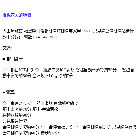
檢視較大的地圖
內田屋旅館:福島縣河沼郡柳津町柳津寺家甲174(JR只見線會津柳津站步行
約十分鐘)，電話:0241-42-2021.
交通:
■ 自行開車:
◇ 郡山JCTより
◇ 新潟中央JCTより
磐越自動車道で約50分
磐越自
動車道で約60分
会津坂下I.C.より約7分
■ 電車:
◇ 東京より
◇ 郡山より
東北新幹線で
郡山まで約70分
郡山-会津若松
磐越西線約90分
只見線急行で
会津柳津まで約60分
◇ 会津若松より
◇ 会津柳津駅より
只見線急行で
会津柳津まで約60分
徒歩約7分