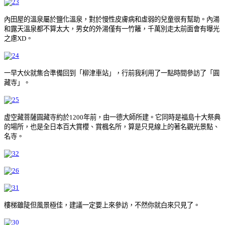
內田屋的溫泉屬於鹽化溫泉，對於慢性皮膚病和虛弱的兒童很有幫助。內湯
和露天溫泉都不算太大，男女的外湯僅有一竹籬，千萬別走太前面會有曝光
之慮XD。
一早大伙就集合準備回到「柳津車站」，行前我利用了一點時間參訪了「圓
藏寺」。
虚空藏菩薩圓藏寺約於1200年前，由一德大師所建。它同時是福島十大祭典
的場所，也是全日本百大賞櫻、賞楓名所，算是只見線上的著名觀光景點、
名寺。
樓梯雖陡但風景極佳，建議一定要上來參訪，不然你就白來只見了。