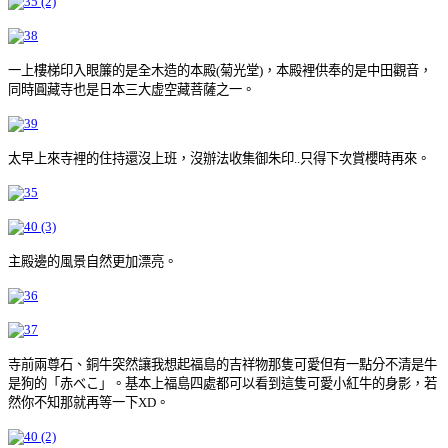
一上樓梯印入眼簾的是全木造的本殿(菊光堂)，本殿裡供奉的是中田觀音，
同時圓藏寺也是日本三大虚空藏菩薩之一。
太早上來寺裡的住持還沒上班，沒辦法收集御朱印..只得下次賞櫻時再來。
主殿邊的風景自然更加漂亮。
寺前兩尊石、銅牛突然讓我想起福島的吉祥物那隻可愛但有一點分不清是牛
是狗的「赤べこ」。基本上福島四處都可以看到這隻可愛小紅牛的身影，若
然你不知那就再等一下XD。