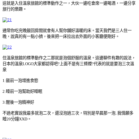
這就是入住溫泉旅館的標準動作之一，大伙一邊吃會席一邊喝酒，一邊分享
旅行的樂趣。
通常你吃完晚飯回房間就會有人幫你舖好溫暖的床。當天我們是三人住一
晚，說真的有一點小擠，後來把一床拉出去外面的小客廳便剛好。
住溫泉旅館的標準動作之二那就是泡個舒服的溫泉。這邊聊件有趣的說法，
日本的溫泉LOGO大家都認得吧?上面不是有三條煙?代表的就是要泡三次溫
泉
1:飯前一泡增進食慾
2:睡前一泡幫助好睡眠
3:醒後一泡精神好
不過老實說我最多就泡二次，還沒泡過三次，特別是早晨那一泡..我情願多
睡20分鐘XXD。