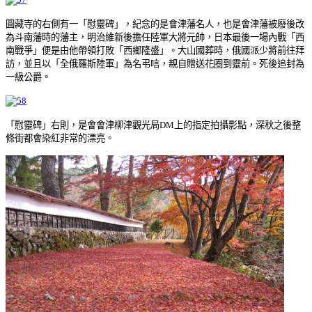
圓藏寺的右側有一「慰靈碑」，紀念的是會津藩名人，也是會津藩被廢後改
為斗南藩時的藩主，明治維新後擔任陸軍大將元帥，日本最後一場內戰「西
南戰爭」便是由他帶領打敗「西鄉隆盛」。大山國葬時，俄國派少將前往拜
訪，並且以「全俄羅斯陸軍」為名弔唁，親自贈送花圈到靈前。死後追封為
一級公爵。
「慰靈碑」右則，是會會津柳津觀光局DM上的指定拍攝影點，深秋之後整
條街都會染紅非常的漂亮。