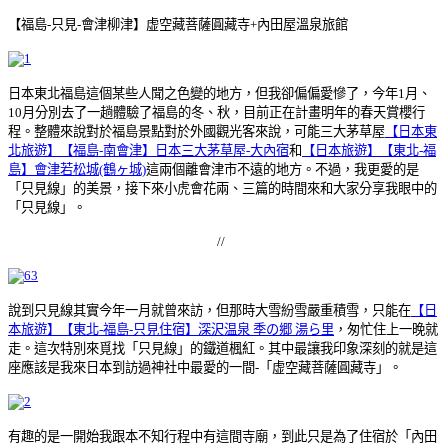
【福島-只見-會津柳津】虚空藏菩薩圓藏寺+內田屋溫泉旅館
日本東北福島這個某些人聞之色變的地方，但我卻偏偏愛慘了，今年1月、
10月分別去了一趟體驗了福島的冬、秋，目前正在計畫明年的春天賞櫻行
程。整體來說對於福島景點對於外國觀光客來說，可能三大茅草屋
【日本東
北旅遊】【福島-南會津】日本三大茅草屋-大內宿
和
【日本旅遊】【東北-福
島】會津若松城(鶴ヶ城)
這兩個離會津市不遠的地方。不過，我更愛的是
「只見線」的美景，接下來小虎會花兩、三篇的時間來和大家分享我眼中的
「只見線」。
//
說到只見線其實今年一月就曾來訪，但那時大雪紛雪嚴重積雪，只能在
【日
本旅遊】【東北-福島-只見住宿】深沢温泉 季の郷 湯ら里
，匆忙住上一晚就
走。這次特別來覓找「只見線」的鐵道楓紅。其中最讓我印象深刻的就是這
座應該是我來日本到訪過神社中最愛的一間-「虚空藏菩薩圓藏寺」。
有趣的是一開始我跟本不知行程中有這間寺廟，到此只是為了住宿於「內田