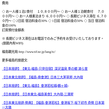
費用:
◇ お一人様１泊2食付
１０,８００円～
◇ お一人様１泊朝食付
７,０
００円～
◇ お一人様素泊まり
６,０００円～
◇ 長期ビジネス滞在
６,７０
０円～
◇ 2日前
宿泊料金の30%
◇ 1日前
宿泊料金の50%
◇ 当日
宿泊料
金の100%
訂房預付金額表:
※ 長期ビジネス滞在はお電話でのみご予約をお受けいたしております。
(旅館內有WIFI)
福島觀光局:http://www.tif.ne.jp/lang/tc/
更多福島的旅遊文:
【日本旅遊】【東北-福島-只見住宿】深沢温泉 季の郷 湯ら里
【日本東北旅遊】【福島-南會津】日本三大茅草屋-大內宿
【日本旅遊】【東北-福島】會津若松城(鶴ヶ城)
【日本旅遊】【日本東北-福島美食】大內宿-三澤屋
【日本東北旅遊-祭典】【福島-會津若松】會津坂下-坂下初市 奇祭 日本第
一大俵