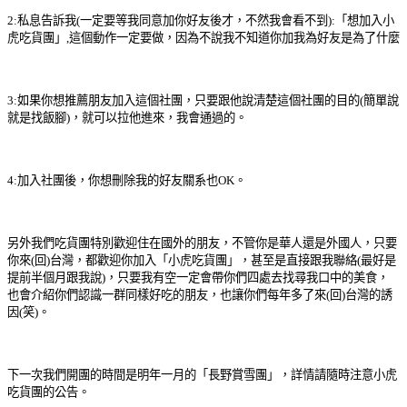
2:私息告訴我(一定要等我同意加你好友後才，不然我會看不到):「想加入小
虎吃貨團」,這個動作一定要做，因為不說我不知道你加我為好友是為了什麼
3:如果你想推薦朋友加入這個社團，只要跟他說清楚這個社團的目的(簡單說
就是找飯腳)，就可以拉他進來，我會通過的。
4:加入社團後，你想刪除我的好友關系也OK。
另外我們吃貨團特別歡迎住在國外的朋友，不管你是華人還是外國人，只要
你來(回)台灣，都歡迎你加入「小虎吃貨團」，甚至是直接跟我聯絡(最好是
提前半個月跟我說)，只要我有空一定會帶你們四處去找尋我口中的美食，
也會介紹你們認識一群同樣好吃的朋友，也讓你們每年多了來(回)台灣的誘
因(笑)。
下一次我們開團的時間是明年一月的「長野賞雪團」，詳情請隨時注意小虎
吃貨團的公告。