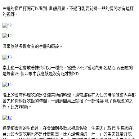
左邊的窗戶打開可以看到↓此般風景，不過可能要前排一點的房間才有這樣
的視野。
溫泉旅館多數會有的字畫和擺設。
桌上也一定會放著抹茶和另一種茶，當然少不少當地的知名點心;內田屋的
是蜂蜜派..但印象中我應該是沒有吃才對XD。
晚上的會席料理吃的是會津當地的料理，通常旅客在入住的時候旅館內將都
會先和你約好吃飯的時間，一到房間桌上就播了一部份菜(除了得現煮的之
外，比方炸物)。
通常都會有的生魚片，在會津則多數以福島名物「生馬肉」取代;生馬肉在
台北如今要吃到也不是什麼難事，比方說條通的「汁一」的馬肉就蠻好吃