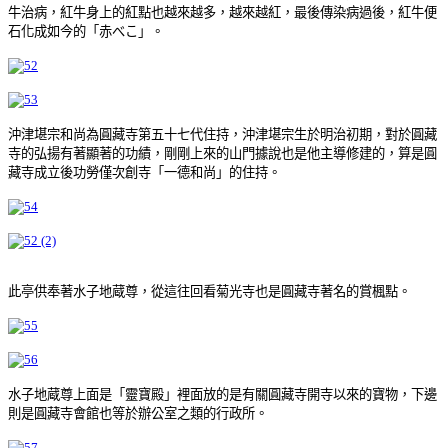
牛治病，紅牛身上的紅點也越來越多，越來越紅，最後傳染病過後，紅牛便
石化成如今的「赤べこ」。
沖津堪宗和尚為圓藏寺第五十七代住持，沖津堪宗生於明治初期，對於圓藏
寺的弘揚有著顯著的功績，剛剛上來的山門據說也是他主導修建的，算是圓
藏寺成立後功勞僅次創寺「一德和尚」的住持。
此亭供奉著水子地蔵尊，從這往回看菊光寺也是圓藏寺著名的賞楓點。
水子地蔵尊上面是「靈寶殿」裡面放的是有關圓藏寺開寺以來的寶物，下邊
則是圓藏寺會館也等於辦公室之類的行政所。