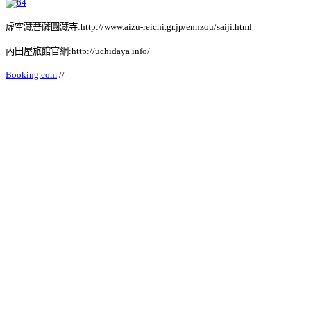
虚空藏菩薩圓藏寺:http://www.aizu-reichi.gr.jp/ennzou/saiji.html
內田屋旅館官網:http://uchidaya.info/
Booking.com
//