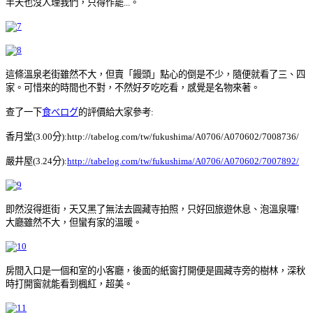
半天也沒人理我們，只得作罷...。
這條溫泉老街雖然不大，但賣「饅頭」點心的倒是不少，隨便就看了三、四
家。可惜來的時間也不對，不然好歹吃吃看，感覺是名物來著。
查了一下
食べログ
的評價給大家參考:
香月堂(3.00分):http://tabelog.com/tw/fukushima/A0706/A070602/7008736/
嚴井屋(3.24分):
http://tabelog.com/tw/fukushima/A0706/A070602/7007892/
即然沒得逛街，天又黑了無法去圓藏寺拍照，只好回旅遊休息、泡溫泉囉!
大廳雖然不大，但蠻有家的溫暖。
房間入口是一個和室的小客廳，後面的紙窗打開便是圓藏寺旁的樹林，深秋
時打開窗就能看到楓紅，超美。