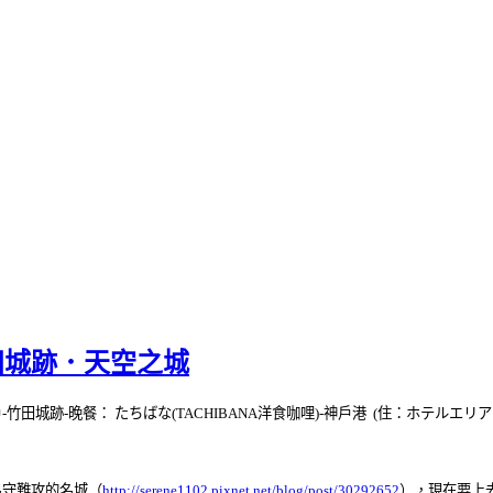
田城跡．天空之城
田城跡-晚餐： たちばな(TACHIBANA洋食咖哩)-神戶港 (住：ホテルエリ
易守難攻的名城（
http://serene1102.pixnet.net/blog/post/30292652
），現在要上