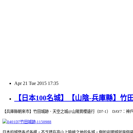
Apr
21
Tue
2015
17:35
【日本100名城】【山陰-兵庫縣】竹
【兵庫縣朝來市】竹田城跡．天空之城@山陽賞櫻遠行（D7-1） DAY7：神戶-竹
日本的城堡各式各樣，不乏建在高山上險峻之地的名城，例如岩國城就是個