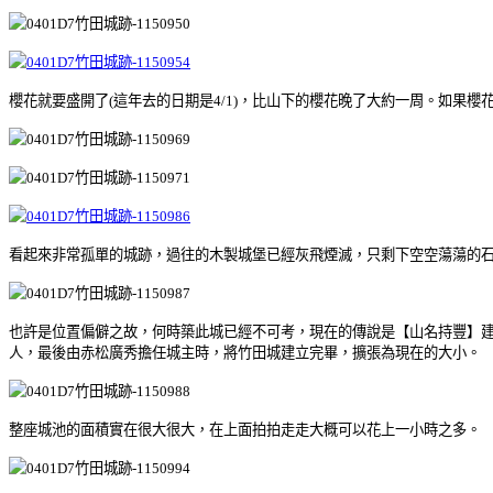
櫻花就要盛開了(這年去的日期是4/1)，比山下的櫻花晚了大約一周。如果
看起來非常孤單的城跡，過往的木製城堡已經灰飛煙滅，只剩下空空蕩蕩的
也許是位置偏僻之故，何時築此城已經不可考，現在的傳說是【山名持豐】
人，最後由赤松廣秀擔任城主時，將竹田城建立完畢，擴張為現在的大小。
整座城池的面積實在很大很大，在上面拍拍走走大概可以花上一小時之多。