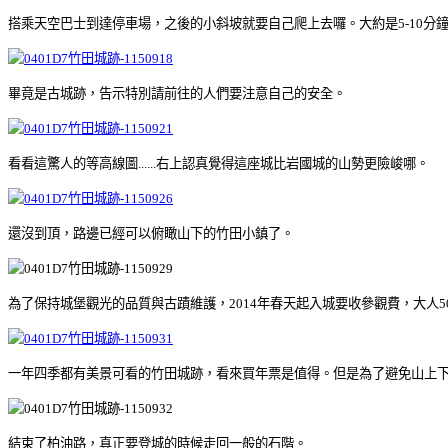
搭乘天空巴士到達停車場，之後的小斜坡就要自己爬上去囉。大約是5-10分
畢竟是古城跡，告示特別請前往的人們要注意自己的安全。
看看這驚人的等高線圖......右上認真覺得這座城比岩國城的山勢更險峻哪。
還沒到頂，路邊已經可以俯瞰山下的竹田小鎮了。
為了保持城堡觀光的品質與古蹟維護，2014年春天起入城要收參觀費，大人5
一年四季都有美景可看的竹田城跡，看來買年票是值得。但是為了避免山上下雪發生
結束了柏油路，真正要登城的時候走回一般的石階。