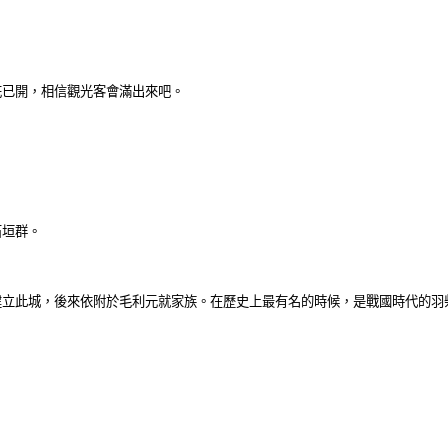
櫻花已開，相信觀光客會滿出來吧。
石垣群。
建立此城，後來依附於毛利元就家族。在歷史上最有名的時候，是戰國時代的羽