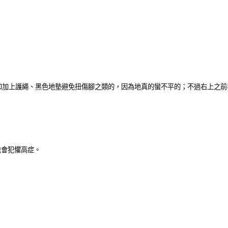
例如加上護繩、黑色地墊避免扭傷腳之類的，因為地真的蠻不平的；不過右上之
也會犯懼高症。