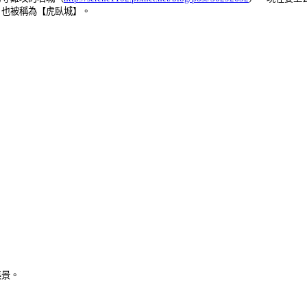
，也被稱為【虎臥城】。
美景。