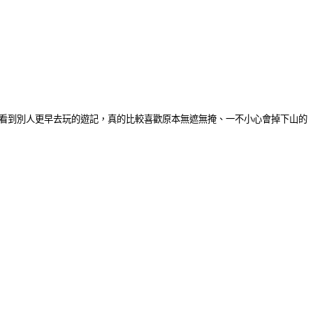
前看到別人更早去玩的遊記，真的比較喜歡原本無遮無掩、一不小心會掉下山的