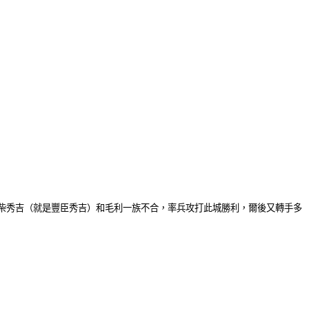
柴秀吉（就是豐臣秀吉）和毛利一族不合，率兵攻打此城勝利，爾後又轉手多