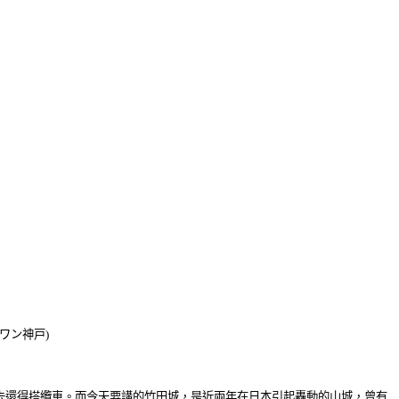
アワン神戸)
去還得搭纜車。而今天要講的竹田城，是近兩年在日本引起轟動的山城，曾有