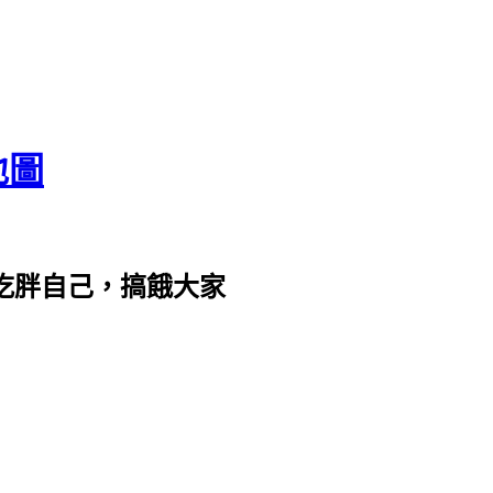
地圖
com。吃胖自己，搞餓大家