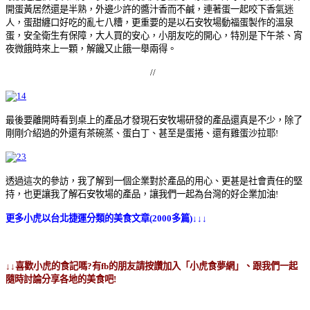
開蛋黃居然還是半熟，外邊少許的醬汁香而不鹹，連著蛋一起咬下香氣迷
人，蛋甜纏口好吃的亂七八糟，更重要的是以石安牧場動福蛋製作的溫泉
蛋，安全衛生有保障，大人買的安心，小朋友吃的開心，特別是下午茶、宵
夜微餓時來上一顆，解饞又止餓一舉兩得。
//
最後要離開時看到桌上的產品才發現石安牧場研發的產品還真是不少，除了
剛剛介紹過的外還有茶碗蒸、蛋白丁、甚至是蛋捲、還有雞蛋沙拉耶!
透過這次的參訪，我了解到一個企業對於產品的用心、更甚是社會責任的堅
持，也更讓我了解石安牧場的產品，讓我們一起為台灣的好企業加油!
更多小虎以台北捷運分類的美食文章(2000多篇)↓↓↓
↓↓喜歡小虎的食記嗎?有fb的朋友請按讚加入「小虎食夢網」、跟我們一起
隨時討論分享各地的美食吧!