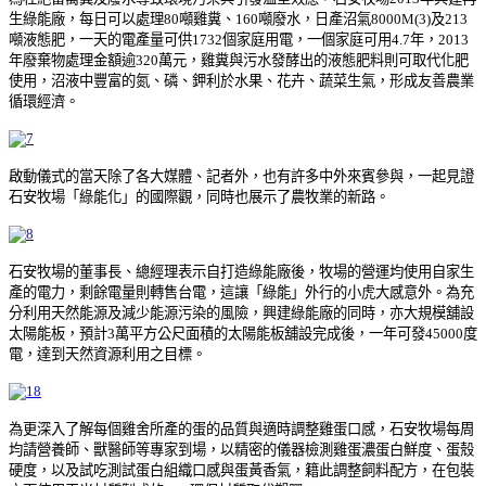
生綠能廠，每日可以處理80噸雞糞、160噸廢水，日產沼氣8000M(3)及213
噸液態肥，一天的電產量可供1732個家庭用電，一個家庭可用4.7年，2013
年廢棄物處理金額逾320萬元，雞糞與污水發酵出的液態肥料則可取代化肥
使用，沼液中豐富的氮、磷、鉀利於水果、花卉、蔬菜生氣，形成友善農業
循環經濟。
啟動儀式的當天除了各大媒體、記者外，也有許多中外來賓參與，一起見證
石安牧場「綠能化」的國際觀，同時也展示了農牧業的新路。
石安牧場的董事長、總經理表示自打造綠能廠後，牧場的營運均使用自家生
產的電力，剩餘電量則轉售台電，這讓「綠能」外行的小虎大感意外。為充
分利用天然能源及減少能源污染的風險，興建綠能廠的同時，亦大規模舖設
太陽能板，預計3萬平方公尺面積的太陽能板舖設完成後，一年可發45000度
電，達到天然資源利用之目標。
為更深入了解每個雞舍所產的蛋的品質與適時調整雞蛋口感，石安牧場每周
均請營養師、獸醫師等專家到場，以精密的儀器檢測雞蛋濃蛋白鮮度、蛋殼
硬度，以及試吃測試蛋白組織口感與蛋黃香氣，籍此調整飼料配方，在包裝