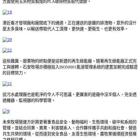
方面使用玉米材質製成的PLA環保材質取代塑膠。
湊近看才發現廠和廠間底下的通道，正在運送的是雞的排洩物，意外的沒什
麼太多臭味，以輸送帶取代人工清理，更快速、更衛生、也更有效率。
這些雞糞、廢棄物的終點便是這新建的再生綠能廠。隨著再生綠能廠正式完
工與運轉，石安牧場亦積極投入ISO50001能源管理系統的建置並朝完成驗證
的目標努力。
這污水處理廠也是乾淨的令人不可思議，更厲害的是廠中沒半個人，完全透
過機器、監視器的科學管理。
未來牧場營運方針將更著重食品安全、動物福利、生態環境、碳中和系統的
管理，並結合同業、異業、利害關系人、合作夥伴攜手共創和諧社會、營造
共生共榮的環境，從而達到安全食品、友善生態環境，農牧業循環經濟發展
之終極目標。