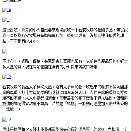
最後好吃、妖鬼的小虎自然要來現場試吃一下石安牧場的相關食品，老實說
我一直以為石安牧場只有動福蛋和加工後的溫泉蛋，沒想到連我最愛的甜
點、布丁都有(大心)。
不止布丁，奶酪、優格、甚至是杏仁豆腐也都有，以前這些產品只能在好士
多大量的買，現在開始也能在全省的小七買來試試口味哦!
石安牧場的食品大多標榜天然，沒有太多添加物，吃起來的味道不像坊間那
麼的厚重，打比方這奶酷的奶味就溫順濕滑好入口，杏仁豆腐的香氣同樣柔
順不甜不膩，大人小孩都很適合，而我最愛的布丁蛋香不算太強烈，但和鮮
奶油的調配得宜甜度不算高，若然是「螞蟻」一族則可適量加入帶點焦香的
「焦糖」。
最後是這個每次去好士多我都買到快失心瘋的溫泉蛋，外冰Q，內軟滑，咬