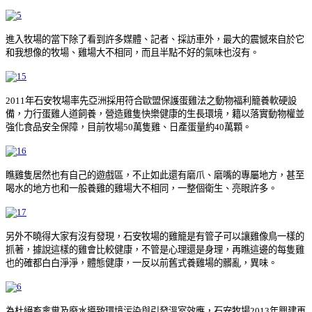
進入牧場的當下除了看到許多媒體、記者、採訪車外，最大的震憾來自於它
和我想像的牧場、雞場大不相同，而且半點不好的氣味也沒有。
2011年石安牧場率先亞洲採用符合歐盟保護蛋雞法之動物福利籠養軟硬設
備，力行蛋雞人道飼養，營造雞隻快樂健康的生長環境，籍以落實動物權並
強化食品安全保障，目前牧場50萬隻雞、日產蛋量約40萬顆。
瞧雞隻居然也有自己的遊戲區，不止如此還有磨爪、磨嘴的專屬地方，甚至
喝水的地方也和一般養雞的雞場大不相同，一整個衛生、亮眼許多。
另外不曉得大家有沒有發現，石安牧場的雞籠是有管子可以讓雞像鳥一樣的
抓著，據說這樣的雞會比較健康，不管是心理還是身理，再瞧這邊的每隻雞
也的確都白白淨淨，體態健康，一反以前舊式養雞場的髒亂，異味。
為杜絕畜禽糞及廢水導致環境污染與引發溫室效應，石安牧場2013年興建再