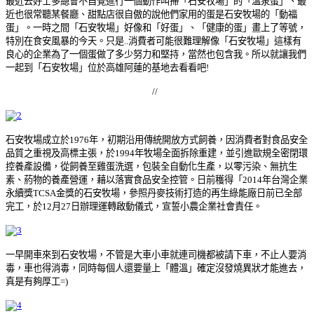
最近去好士多總會不自覺進行一個動作叫掃「石安牧場」的「溫泉蛋」、最
近也很常聽某餐廳、甜點店很自傲的說他們家用的蛋是石安牧場的「動福
蛋」。一時之間「石安牧場」好像和「好蛋」、「健康的蛋」畫上了等號，
特別在食安風暴的今天。只是..消費者可能很難理解像「石安牧場」這樣有
良心的企業為了一個蛋做了多少努力和堅持，當然也包含我。所以就讓我們
一起到「石安牧場」位於高雄阿蓮的基地去看看吧!
//
石安牧場成立於1976年，初期沿用傳統開放方式飼養，因消費者對食品安全
品質之重視及高標主張，於1994年牧場全面拆除重建，並引進歐規全密閉環
控養產設備，從飼養至雞蛋洗選，包裝全自動化生產，以零污染、無抗生
素、葯物的養產營運，藉以落實食品安全控管。日前穫得「2014年台灣企業
永續獎TCSA金獎的石安牧場，參照丹麥技術打造的再生綠能廠日前已全部
完工，於12月27日辦理運轉啟動儀式，宣誓小農企業社會責任。
一早開車來到石安牧場，不管是大車小車就連司機都被請下車，不止人要消
毒，車也得消毒，同時每個人還要量上「體溫」確定沒發燒異狀才能進去，
真是有夠厚工=)