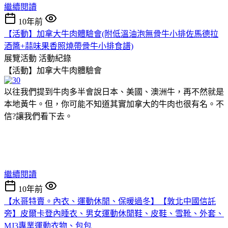
繼續閱讀
10年前
【活動】加拿大牛肉體驗會(附低溫油泡無骨牛小排佐馬德拉
酒醬+蒜味果香照燒帶骨牛小排食譜)
展覽活動
活動紀錄
【活動】加拿大牛肉體驗會
以往我們提到牛肉多半會說日本、美國、澳洲牛，再不然就是
本地黃牛。但，你可能不知道其實加拿大的牛肉也很有名。不
信?讓我們看下去。
繼續閱讀
10年前
【水哥特賣。內衣、運動休閒、保暖過冬】【敦北中國信託
旁】皮爾卡登內睡衣、男女運動休閒鞋、皮鞋、雪靴、外套、
MJ3專業運動衣物、包包