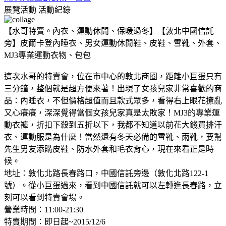
展覽活動
活動紀錄
【水哥特賣。內衣、運動休閒、保暖過冬】【敦北中國信託
旁】皮爾卡登內睡衣、男女運動休閒鞋、皮鞋、雪靴、外套、
MJ3專業運動衣物、包包
這次水哥的特賣會，位在市中心的敦北商圈，距離小巨蛋只有
三分鐘，整個就是超方便來著！出現了女孩兒家非常喜歡的商
品：內睡衣，不但價格超值而且款式眾多，看得右上眼花撩亂
又心癢癢，深深覺得當個女孩兒家真是太敗家！MJ3的專業運
動衣褲，折扣下殺到五折以下，我都不知道以前花大錢買排汗
衣、運動服是為什麼！當然還有冬天必備的雪靴、雨靴，要幫
先生男友添購皮鞋、防水外套和毛衣背心，現在來看正是時
候。
地址：敦化北路長春路口，中國信託旁邊（敦化北路122-1
號）。從小巨蛋過來，看到中國信託就可以左轉進長春路，立
刻可以看到特賣會場。
營業時間：11:00-21:30
特賣期間：即日起~2015/12/6