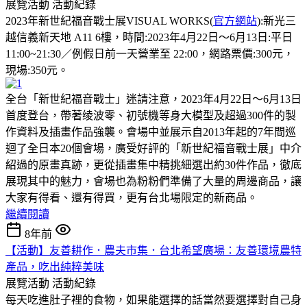
展覽活動
活動紀錄
2023年新世紀福音戰士展VISUAL WORKS(
官方網站
):新光三
越信義新天地 A11 6樓，時間:2023年4月22日～6月13日:平日
11:00~21:30／例假日前一天營業至 22:00，網路票價:300元，
現場:350元。
全台「新世紀福音戰士」迷請注意，2023年4月22日～6月13日
首度登台，帶著绫波零、初號機等身大模型及超過300件的製
作資料及插畫作品強襲。會場中並展示自2013年起的7年間巡
迴了全日本20個會場，廣受好評的「新世紀福音戰士展」中介
紹過的原畫真跡，更從插畫集中精挑細選出約30件作品，徹底
展現其中的魅力，會場也為粉粉們準備了大量的周邊商品，讓
大家有得看、還有得買，更有台北場限定的新商品。
繼續閱讀
8年前
【活動】友善耕作．農夫市集．台北希望廣場：友善環境農特
產品，吃出純粹美味
展覽活動
活動紀錄
每天吃進肚子裡的食物，如果能選擇的話當然要選擇對自己身