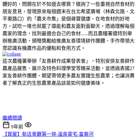
體好的，問題在於不知道去哪買？徵詢了一些重視自然食材的
朋友意見，發現原來每個週末在台北希望廣場（林森北路、北
平東路口）的「農夫市集」是個尋寶健康、在地食材的好地
方，試吃一堆也就罷了還能和農友面對面聊天，透過理解每個
農家的理念，找到最適合自己的食材......而且農糧署還特別舉
辦推廣活動，頒贈獎勵給推廣友善環境耕作團體、手作帶領大
眾認識有機農作品的優點和食用方式。
這次農糧署舉辦「友善耕作成果發表會」，特別安排友善耕作
農產品展售、展示及特色料理學堂等精采活動，並透過表揚27
家友善耕作團體，期望帶領更多農友實踐生態農業；也讓消費
者了解真正的生態農業產品該是如何健康美味。
繼續閱讀
9年前
【賞屋】新店景觀第一排-溫泉豪宅-富裔河