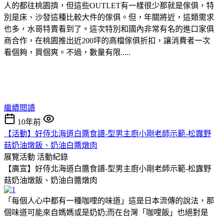
人的都往桃園擠，但這些OUTLET有一樣很少那就是傢俱，特
別是床、沙發這種比較大件的傢俱。但，年關將近，這類需求
也多，水哥特賣看到了。這次特別和國內非常有名的進口家俱
商合作，在桃園推出近200坪的高檔傢俱折扣，讓消費者一次
看個夠，買個爽。不過，數量有限.....
繼續閱讀
10年前
【活動】好侍北海道白醬食譜-型男主廚小剛老師示範-松露野
菇奶油燉飯、奶油白醬燉肉
展覽活動
活動紀錄
【廣宣】好侍北海道白醬食譜-型男主廚小剛老師示範-松露野
菇奶油燉飯、奶油白醬燉肉
「每個人心中都有一種咖哩的味道」這是日本流傳的說法，那
個味道可能來自媽媽或是奶奶;而在台灣「咖哩飯」也絕對是