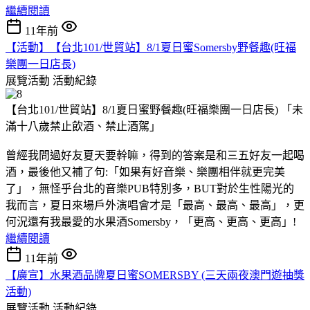
繼續閱讀
11年前
【活動】【台北101/世貿站】8/1夏日蜜Somersby野餐趣(旺福
樂團一日店長)
展覽活動
活動紀錄
【台北101/世貿站】8/1夏日蜜野餐趣(旺福樂團一日店長) 「未
滿十八歲禁止飲酒、禁止酒駕」
曾經我問過好友夏天要幹嘛，得到的答案是和三五好友一起喝
酒，最後他又補了句:「如果有好音樂、樂團相伴就更完美
了」，無怪乎台北的音樂PUB特別多，BUT對於生性陽光的
我而言，夏日來場戶外演唱會才是「最高、最高、最高」，更
何況還有我最愛的水果酒Somersby，「更高、更高、更高」!
繼續閱讀
11年前
【廣宣】水果酒品牌夏日蜜SOMERSBY (三天兩夜澳門遊抽獎
活動)
展覽活動
活動紀錄