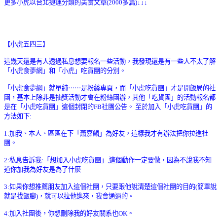
更多小虎以台北捷運分類的美食文章(2000多篇)↓↓↓
【小虎五四三】
這幾天還是有人透過私息想要報名一些活動，我發現還是有一些人不太了解
「小虎食夢網」和「小虎」吃貨團的分別。
「小虎食夢網」就單純
⋯⋯
是粉絲專頁，而「小虎吃貨團」才是開飯局的社
團，基本上除非是抽獎活動才會在粉絲團辦，其他「吃貨團」的活動報名都
是在「小虎吃貨團」這個封閉的FB社團公告。 至於加入「小虎吃貨團」的
方法如下:
1:加我、本人、區區在下「蕭嘉麟」為好友，這樣我才有辦法把你拉進社
團。
2:私息告訴我:「想加入小虎吃貨團」,這個動作一定要做，因為不說我不知
道你加我為好友是為了什麼
3:如果你想推薦朋友加入這個社團，只要跟他說清楚這個社團的目的(簡單說
就是找飯腳)，就可以拉他進來，我會通過的。
4:加入社團後，你想刪除我的好友關系也OK。