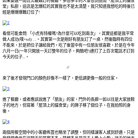
如果要選一間台北最難訂的餐廳，多想多半的人會想到這間「屋頂上的貓食
堂」私廚，這店是怎爆紅的其實我也不是太清楚，我只知道我想吃的時後已
經是爆爆爆難訂位了!
看倌可能會問:「小虎有特權嗎?為什麼可以吃到兩次」，其實這都是我平常
做人成功(噗+xd)….。其實第一次是剛好有朋友訂了一桌，然後臨時有四位
不能來，於是把位子讓給我們。吃了後當中有一位朋友很喜歡，於是在今年
六月一日(一年只開放一天訂整年的位子，夠酷吧!)連打了上百次電話才訂到
今天的位子...。
//
來了後才發現門口的顏色好像不一樣了，更低調更像一般的住家。
進了餐廳，或者應該說進了「朋友」的家，門外的長廊一如以往是大家放鞋
子的地方，但寫著「屋頂上的貓食堂」的牌子移了個位子，在我拍照的身
後。
兩個用餐空間中的小客廳佈罝也略坐了調整，但同樣讓客人感到舒適，只是