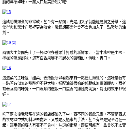
脆的洋蔥碎味，一起入口超美妙超好吃!
這豬肋排燉煮的非常軟，甚至有一點爛，光是用叉子就能輕易將之分離，這
使得肉和醬汁在嘴裡更為溶合，我猜想那醬汁會不會也加入了一點豬肋的油
質。
兩個大主菜間先上了一杯以很多種果汁打成的新鮮果汁，當中柳橙是主味、
檸檬的醬是副味，還有百香果等不同層次的酸和甜，清味、爽口。
這道菜的主味是「甜菜」去燉飯所以看起來有一點粉紅紛紅的，這味帶著有
一點若有似無的甜酸但不算太強，搭配油質很夠的煎蒜味無骨雞腿肉，兩者
有著互補的味覺，一口溫順的燉飯一口焦香的雞腿肉切換、對比的效果都很
好。
吃了兩次後我發現在這的餐店都溶入了中、西不同的餐飲元素，不管是西式
的食材以中式的料理去處理，又或是反過來的手法，甚至有些是完全混在一
起，讓用餐的客人有著不同食材、味道的衝擊，即便可能有一些會吃不太習