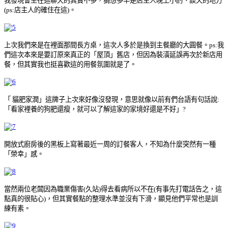
我發現會坐在這聊天的其實不多，猜想多半是店主人晚上小酌、談天的地方
(ps:店主人的確住在這)。
上次我們來是在裡面那間長方桌，這次人多於是換到主餐廳的大圓餐。ps:我
們這次本來是要訂原來真正的「屋頂」舊店，但因為裝潢延誤再次於新店用
餐，但其實我也挺喜歡這的用餐氛圍就是了。
「 貓肥家潤」這牌子上次來好像沒發現，意思就像以前有們台語有句話說:
「看家裡養的狗肥還瘦，就可以了解這家的家境好還是不好」?
開放式廚房後的黑板上寫著最近一周的訂餐客人，不知為什麼突然有一種
「榮幸」感。
當然兩位老闆因為職業傷害(久站)得去看病所以不在(有事先打電話告之，這
點真的很貼心)，但其實餐點的整理水準並沒有下滑，顯見他們平常也是訓
練有素。