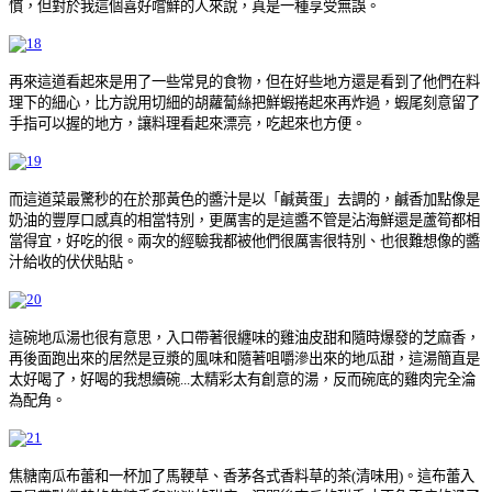
慣，但對於我這個喜好嚐鮮的人來說，真是一種享受無誤。
再來這道看起來是用了一些常見的食物，但在好些地方還是看到了他們在料
理下的細心，比方說用切細的胡蘿蔔絲把鮮蝦捲起來再炸過，蝦尾刻意留了
手指可以握的地方，讓料理看起來漂亮，吃起來也方便。
而這道菜最驚秒的在於那黃色的醬汁是以「鹹黃蛋」去調的，鹹香加點像是
奶油的豐厚口感真的相當特別，更厲害的是這醬不管是沾海鮮還是蘆筍都相
當得宜，好吃的很。兩次的經驗我都被他們很厲害很特別、也很難想像的醬
汁給收的伏伏貼貼。
這碗地瓜湯也很有意思，入口帶著很纏味的雞油皮甜和隨時爆發的芝麻香，
再後面跑出來的居然是豆漿的風味和隨著咀嚼滲出來的地瓜甜，這湯簡直是
太好喝了，好喝的我想續碗...太精彩太有創意的湯，反而碗底的雞肉完全淪
為配角。
焦糖南瓜布蕾和一杯加了馬鞕草、香茅各式香料草的茶(清味用)。這布蕾入