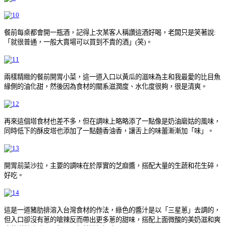
餐前每桌都會開一瓶酒，記得上次某客人稱讚這酒好喝，老闆只是笑著說:
「就很普通，一般大賣場可以買到不貴的酒」(笑)。
兩樣精緻的餐前開胃小菜，這一道入口以黃瓜的滋味為主和我最愛的比目魚
緣側的油化甜，然後因為食材的關系滋潤度、水化度很夠，很是清爽。
再來這個塔食材也差不多，但在調味上略略添了一點像是奶油磨姑的風味，
同時低下的酥皮塔也添加了一點麵香油香，讓舌上的味蕾漸漸加「味」。
開胃前菜沙拉，主要的調味在於厚實的芝麻醬，搭配大量的生蔬和花生碎，
好吃。
這是一道豬肋排溶入台灣食材的作法，綠色的醬汁是以「三星蔥」去調的，
但入口卻沒有蔥的嗆辣反而帶出更多蔥的甜味，搭配上面微酸的美奶滋和爽