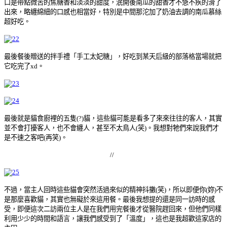
口是帶點微苦的焦糖香和淡淡的甜度，泯開後南瓜的甜香才不急不疾的滑了
出來，略纏綿細的口感也相當好，特別是中間那沱加了奶油去調的南瓜慕絲
超好吃。
最後餐後贈送的拌手禮「手工太妃糖」，好吃到某天后級的部落格當場就把
它吃完了xd。
最後就是貓食廚裡的五隻(?)貓，這些貓可能是看多了來來往往的客人，其實
並不會打擾客人，也不會纏人，甚至不太鳥人(笑)。我想對牠們來說我們才
是不速之客吧(再笑)。
//
不過，當主人回時這些貓會突然活過來似的精神抖擻(笑)，所以即便你(妳)不
是那麼喜歡貓，其實也無礙於來這用餐。最後我想提的還是同一訪時的感
受，即便這次二訪兩位主人是在我們用完餐後才從醫院趕回來，但他們同樣
利用少少的時間和語言，讓我們感受到了「溫度」，這也是我超歡這家店的