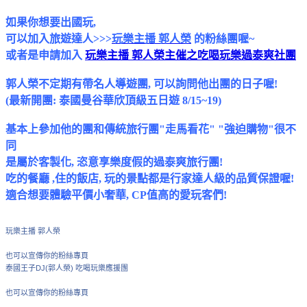
如果你想要出國玩,
可以加入旅遊達人>>>
玩樂主播 郭人榮
的粉絲團喔~
或者是申請加入
玩樂主播 郭人榮主催之吃喝玩樂過泰爽社團
郭人榮不定期有帶名人導遊團, 可以詢問他出團的日子喔!
(最新開團: 泰國曼谷華欣頂級五日遊 8/15~19)
基本上參加他的團和傳統旅行團"走馬看花" "強迫購物"很不
同
是屬於客製化, 恣意享樂度假的過泰爽旅行團!
吃的餐廳 ,住的飯店, 玩的景點都是行家達人級的品質保證喔!
適合想要體驗平價小奢華, CP值高的愛玩客們!
玩樂主播 郭人榮
也可以宣傳你的粉絲專頁
泰國王子DJ(郭人榮) 吃喝玩樂應援團
也可以宣傳你的粉絲專頁