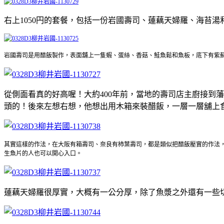
右上1050円的套餐，包括一份岩國壽司、蓮藕天婦羅、海苔
岩國壽司是用醋飯製作，表面舖上一隻蝦、蛋絲、香菇、鮭魚鬆和魚板，底下有紫
從側面看真的好高喔！大約400年前，當地的壽司店主廚接到
頭的！後來左想右想，他想出用木箱來裝醋飯，一層一層舖上
其實這樣的作法，在大阪有箱壽司、奈良有柿葉壽司，都是類似把醋飯壓實的作法
生魚片的人也可以開心入口。
蓮藕天婦羅很厚實，大概有一公分厚，除了魚漿之外還有一些