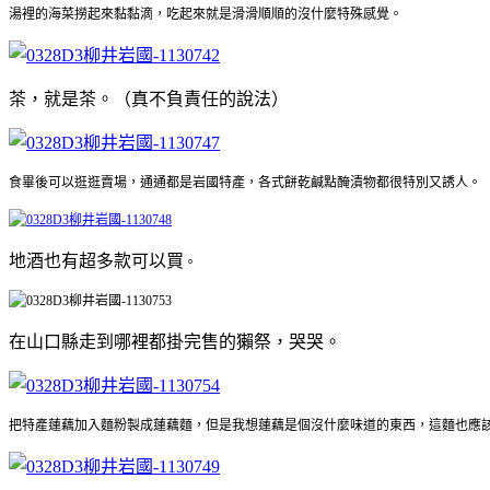
湯裡的海菜撈起來黏黏滴，吃起來就是滑滑順順的沒什麼特殊感覺。
茶，就是茶。（真不負責任的說法）
食畢後可以逛逛賣場，通通都是岩國特產，各式餅乾鹹點醃漬物都很特別又誘人。
地酒也有超多款可以買
。
在山口縣走到哪裡都掛完售的獺祭，哭哭。
把特產蓮藕加入麵粉製成蓮藕麵，但是我想蓮藕是個沒什麼味道的東西，這麵也應