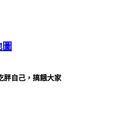
地圖
com。吃胖自己，搞餓大家