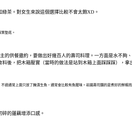
湯和綠茶。對女生來說這個選擇比較不會太飽XD。
蘇葉墊底。
藩主的供餐邀約，要做出好幾百人的壽司料理。一方面是水不夠
食料後，把木箱壓實（當時的做法是站到木箱上面踩踩踩），拿
，不過通常上面只放了醃漬生魚，通常會比較有魚腥味。岩國壽司舖的是煮好的鮮蝦而
切碎的蓮藕增添口感。