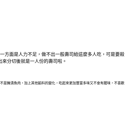
、一方面是人力不足，做不出一般壽司給這麼多人吃，可是要殺
出來分切後就是一人份的壽司啦。
不是醃漬魚肉，加上其他餡料的變化，吃起來更加豐富多味又不會有腥味，不喜歡