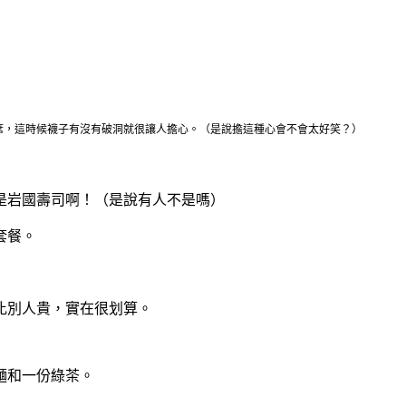
席，這時候襪子有沒有破洞就很讓人擔心。（是說擔這種心會不會太好笑？）
是岩國壽司啊！（是說有人不是嗎）
套餐。
比別人貴，實在很划算。
麵和一份綠茶。