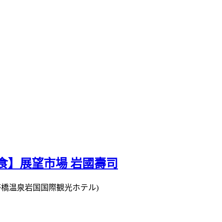
食】展望市場 岩國壽司
錦帯橋温泉岩国国際観光ホテル)