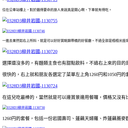
位在公車站樓上，對於餓得要命的旅人來說真是開心啊，下車就有得吃。
一進去果然如右上所料，就是可以好好賞眺錦帶橋的好餐廳。不過全部是榻榻米座
選擇還沒多的，有麵類主食也有甜點飲料，不過右上來的目的
很快的，右上就和朋友各選定了菜單左上角1260円和1050円的
在這兒吃最棒的，當然就是可以邊賞景邊用餐囉，價格又沒有
1260円的套餐，包括一份岩國壽司、蓮藕天婦羅、炸蓮藕蕎麥