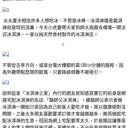
炎炎夏天相信許多人想吃冰，不管是冰棒、冰淇淋還是霜淇
淋就是特別消暑，今天小虎要帶大家到師大商圈去嚐嚐一間法
式冰淇淋，一家以純天然食材製作的冰淇淋店。
//
不管從古亭方向，或是台電大樓都約莫5到10分鐘的路程，因
為外觀帶點悠閒的歐風，只要路過很難不被吸引。
說到這家「冰淇淋之家」內行的朋友就知道其實它的前身是網
路宅配冰淇淋的名店:「駱師父冰淇淋」。據駱師父表示會做
冰淇淋一開始只是因為自己和家人愛吃才做，是以健康絕對沒
問題，之後太多朋友喜歡要求訂做才會越做越多，進而做起宅
配冰淇淋的生意。但因為網上宅配要等太久，於是開店讓像是
家人的客人想吃就來店裡、家裡坐坐，不必在家排隊枯等冰淇