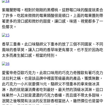
紫羅蘭野莓。相對於剛剛的黑櫻桃，這野莓口味的酸度就柔合
了許多，吃起來微微的莓果類酸很是順口，上面的莓果醬則帶
著更多的滑口感和微妙的甜度，讓口感、味道、視覺都多了一
些層次。
香草三重奏。此口味駱師父下重本的放了三個不同國家、不同
風味的香草莢，讓入口時的香草味更有層次，也不至於因為吃
太多而產生膩口感，相當的特別。
愛蜜帝奇亞歐巧克力。此款口味用的巧克力奇雅歐有著巧克力
法拉利之稱，也是該品牌中裡面等級最高的產品，獲獎無數，
此巧克力一小片就要價70元，駱師父不惜重本的拿來做冰淇
淋，為的就是讓消費者吃到最好、最天然的頂級冰淇淋。這口
味果然一入口就是濃濃的巧克力香纏，而且還不帶太多甜味，
泯開之後喉間有淡淡的反苦餘香相當迷人，雖然價位也是當中