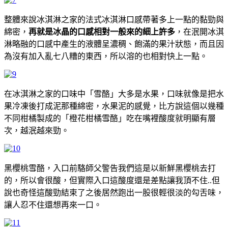
整體來說冰淇淋之家的法式冰淇淋口感帶著多上一點的黏勁與
綿密，
再就是冰晶的口感相對一般來的細上許多
，在泯開冰淇
淋略融的口感中產生的液體呈濃稠、飽滿的果汁狀態，而且因
為沒有加入亂七八糟的東西，所以溶的也相對快上一點。
在冰淇淋之家的口味中「雪酪」大多是水果，口味就像是把水
果冷凍後打成泥那種綿密，水果泥的感覺，比方說這個以幾種
不同柑橘製成的「橙花柑橘雪酪」吃在嘴裡酸度就明顯有層
次，越泯越來勁。
黑櫻桃雪酪，入口前駱師父警告我們這是以新鮮黑櫻桃去打
的，所以會很酸，但實際入口這酸度還是差點讓我頂不住..但
說也奇怪這酸勁結束了之後居然跑出一股很輕很淡的勾舌味，
讓人忍不住還想再來一口。