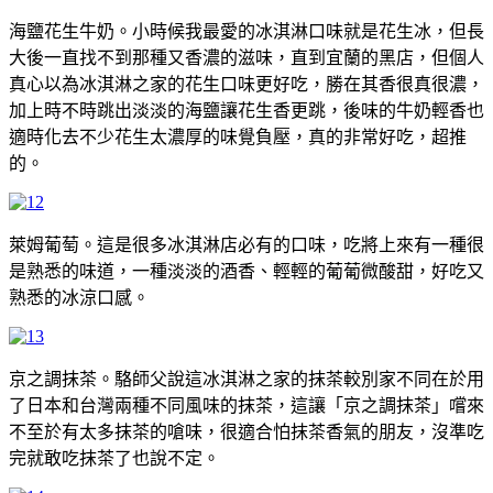
海鹽花生牛奶。小時候我最愛的冰淇淋口味就是花生冰，但長
大後一直找不到那種又香濃的滋味，直到宜蘭的黑店，但個人
真心以為冰淇淋之家的花生口味更好吃，勝在其香很真很濃，
加上時不時跳出淡淡的海鹽讓花生香更跳，後味的牛奶輕香也
適時化去不少花生太濃厚的味覺負壓，真的非常好吃，超推
的。
萊姆葡萄。這是很多冰淇淋店必有的口味，吃將上來有一種很
是熟悉的味道，一種淡淡的酒香、輕輕的葡葡微酸甜，好吃又
熟悉的冰涼口感。
京之調抹茶。駱師父說這冰淇淋之家的抹茶較別家不同在於用
了日本和台灣兩種不同風味的抹茶，這讓「京之調抹茶」嚐來
不至於有太多抹茶的嗆味，很適合怕抹茶香氣的朋友，沒準吃
完就敢吃抹茶了也說不定。