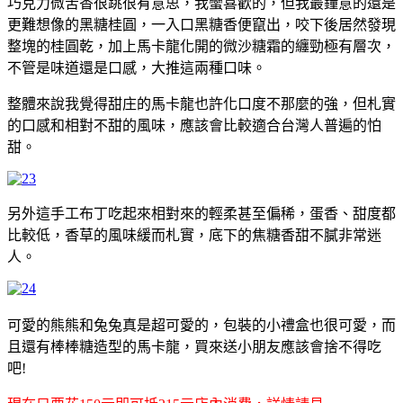
巧克力微苦香很跳很有意思，我蠻喜歡的，但我最鐘意的還是
更難想像的黑糖桂圓，一入口黑糖香便竄出，咬下後居然發現
整塊的桂圓乾，加上馬卡龍化開的微沙糖霜的纏勁極有層次，
不管是味道還是口感，大推這兩種口味。
整體來說我覺得甜庄的馬卡龍也許化口度不那麼的強，但札實
的口感和相對不甜的風味，應該會比較適合台灣人普遍的怕
甜。
另外這手工布丁吃起來相對來的輕柔甚至偏稀，蛋香、甜度都
比較低，香草的風味緩而札實，底下的焦糖香甜不膩非常迷
人。
可愛的熊熊和兔兔真是超可愛的，包裝的小禮盒也很可愛，而
且還有棒棒糖造型的馬卡龍，買來送小朋友應該會捨不得吃
吧!