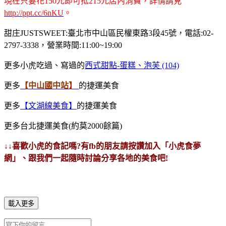
現在只要花150元即可抵215元店內消費，詳情請見
http://ppt.cc/6nKU
。
甜庄JUSTSWEET:臺北市中山區民權東路3段45號，電話:02-
2797-3338，營業時間:11:00~19:00
更多小虎吃過、寫過的
西式甜點-蛋糕、泡芙 (104)
更多
【中山國中站】
的捷運美食
更多
【文湖線美食】
的捷運美食
更多台北捷運美食
(約莫2000餘篇)
↓↓喜歡小虎的食記嗎?有fb的朋友請按讚加入「小虎食夢
網」、跟我們一起隨時討論分享各地的美食吧!
載入更多