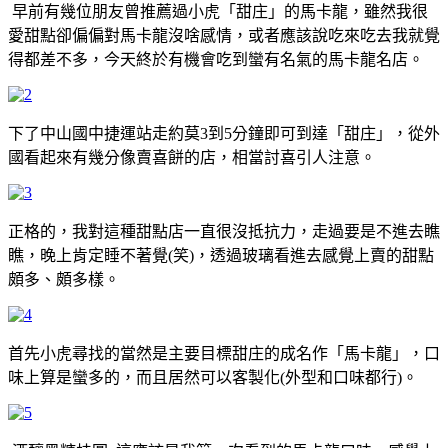
早前有幾位朋友曾推薦過小虎「甜庄」的馬卡龍，雖然我很
愛甜點卻偏偏對馬卡龍沒啥感情，或者應該說吃來吃去我就覺
得都差不多，今天終於有機會吃到蠻有名氣的馬卡龍名店。
下了中山國中捷運站走約莫3到5分鐘即可到達「甜庄」，從外
國看起來有幾分像賣喜餅的店，相當討喜引人注意。
正格的，我對這種甜點店一直很沒抵抗力，走過要是不進去瞧
瞧，晚上肯定睡不著覺(笑)，透過玻璃看進去感覺上賣的甜點
頗多、頗多樣。
首先小虎尋找的當然是主要目標甜庄的成名作「馬卡龍」，口
味上算是蠻多的，而且居然可以客製化(外型和口味都行)。