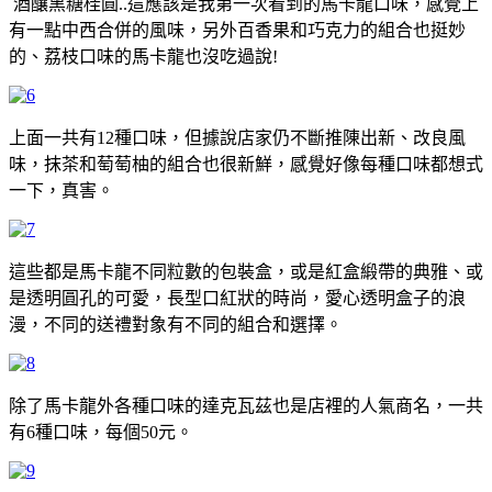
酒釀黑糖桂圓..這應該是我第一次看到的馬卡龍口味，感覺上
有一點中西合併的風味，另外百香果和巧克力的組合也挺妙
的、荔枝口味的馬卡龍也沒吃過說!
上面一共有12種口味，但據說店家仍不斷推陳出新、改良風
味，抹茶和萄萄柚的組合也很新鮮，感覺好像每種口味都想式
一下，真害。
這些都是馬卡龍不同粒數的包裝盒，或是紅盒緞帶的典雅、或
是透明圓孔的可愛，長型口紅狀的時尚，愛心透明盒子的浪
漫，不同的送禮對象有不同的組合和選擇。
除了馬卡龍外各種口味的達克瓦茲也是店裡的人氣商名，一共
有6種口味，每個50元。