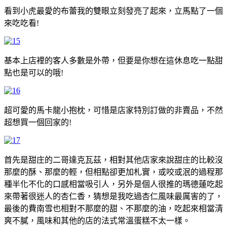
看到小虎最愛的布蕾我的雙眼立刻發亮了起來，立馬點了一個
來吃吃看!
基本上店裡的客人多數是外帶，但要是你想在這休息吃一點甜
點也是可以的哦!
超可愛的馬卡龍小抱枕，可惜是店家特別訂做的非賣品，不然
超想買一個回家的!
首先是甜庄的二哥達克瓦茲，相對其他店家來說甜庄的比較沒
那麼的酥、那麼的輕，但相點卻更加札實，或咬或泯的過程那
種半化不化的口感相當吸引人，另外是個人很推的瑪德蓮吃起
來帶著很迷人的杏仁香，猜想是我吃過杏仁風味最厲害的了，
最後的費南雪也相對不那麼的甜、不那麼的油，吃起來相當清
爽不膩，風味和其他的店的法式常溫蛋糕不太一樣。