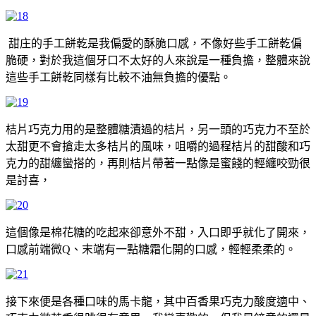
甜庄的手工餅乾是我偏愛的酥脆口感，不像好些手工餅乾偏
脆硬，對於我這個牙口不太好的人來說是一種負擔，整體來說
這些手工餅乾同樣有比較不油無負擔的優點。
桔片巧克力用的是整體糖漬過的桔片，另一頭的巧克力不至於
太甜更不會搶走太多桔片的風味，咀嚼的過程桔片的甜酸和巧
克力的甜纏蠻搭的，再則桔片帶著一點像是蜜餞的輕纏咬勁很
是討喜，
這個像是棉花糖的吃起來卻意外不甜，入口即乎就化了開來，
口感前端微Q、末端有一點糖霜化開的口感，輕輕柔柔的。
接下來便是各種口味的馬卡龍，其中百香果巧克力酸度適中、