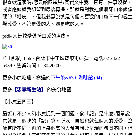
很喜歡這家嗎?怎只給四顆星?其實文中我一直有一件事沒提，
或者應該說我想留到最後再提，那就是對我這個爛牙口來說偏
硬的「塔皮」，但我必需說這是每個人喜歡的口感不一的極主
觀感受，不管是做的人、還是吃的人。
ps:個人比較愛偏酥口感的塔皮。
華山那間18plus:台北市中正區齊東街68號，電話:
02 2322
5989
，營業時間:11:30-20:00
更多小虎吃過、寫過的
下午茶&#39; 咖啡館 (64)
更多
【忠孝新生站】
的美食地圖
【小虎五四三】
最近有不少人和小虎提到一個問題，食「記」是什麼?簡單說
它就是一個吃的「記」錄。所以、自然也就每個人的感受、筆
觸有所不同，再加上每個寫的人預有想要呈現的氛圍不同，但