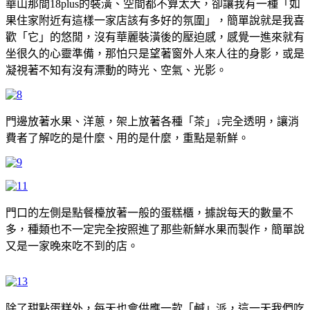
華山那間18plus的裝潢、空間都不算太大，卻讓我有一種「如
果住家附近有這樣一家店該有多好的氛圍」，簡單說就是我喜
歡「它」的悠閒，沒有華麗裝潢後的壓迫感，感覺一進來就有
坐很久的心靈準備，那怕只是望著窗外人來人往的身影，或是
凝視著不知有沒有漂動的時光、空氣、光影。
門邊放著水果、洋蔥，架上放著各種「茶」↓完全透明，讓消
費者了解吃的是什麼、用的是什麼，重點是新鮮。
門口的左側是點餐檯放著一般的蛋糕櫃，據說每天的數量不
多，種類也不一定完全按照進了那些新鮮水果而製作，簡單說
又是一家晚來吃不到的店。
除了甜點蛋糕外，每天也會供應一款「鹹」派，這一天我們吃