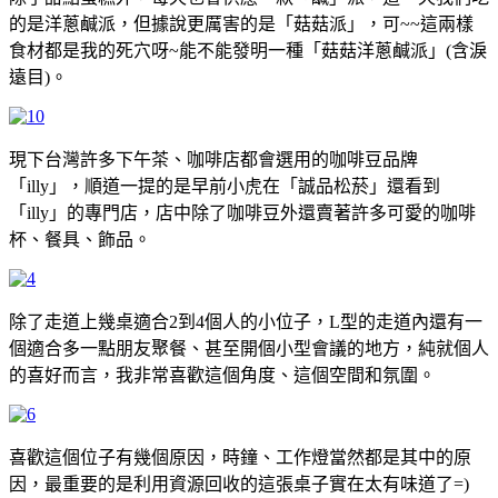
的是洋蔥鹹派，但據說更厲害的是「菇菇派」，可~~這兩樣
食材都是我的死穴呀~能不能發明一種「菇菇洋蔥鹹派」(含淚
遠目)。
現下台灣許多下午茶、咖啡店都會選用的咖啡豆品牌
「illy」，順道一提的是早前小虎在「誠品松菸」還看到
「illy」的專門店，店中除了咖啡豆外還賣著許多可愛的咖啡
杯、餐具、飾品。
除了走道上幾桌適合2到4個人的小位子，L型的走道內還有一
個適合多一點朋友聚餐、甚至開個小型會議的地方，純就個人
的喜好而言，我非常喜歡這個角度、這個空間和氛圍。
喜歡這個位子有幾個原因，時鐘、工作燈當然都是其中的原
因，最重要的是利用資源回收的這張桌子實在太有味道了=)