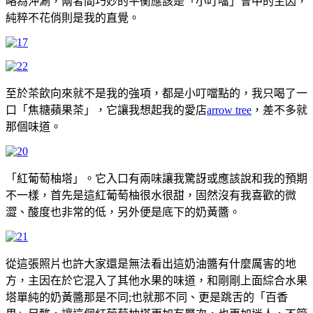
略為沖涮，兩者間巧妙的平衡應該是「小叮噹」會中的主因，
純粹不花俏則是我的直覺。
至於茶飲向來就不是我的強項，都是小叮噹點的，我只喝了一
口「焦糖蘋果茶」，它讓我想起我的愛店
arrow tree
，差不多就
那個味道。
「紅葡萄柚塔」。它入口有兩味讓我驚訝或應該說和我的預期
不一樣，首先是這紅葡萄柚很水很甜，固然沒有我喜歡的微
澀、酸度也非常的低，另外便是底下的奶黃醬。
從這張照片也許大家還是無法看出這奶油醬有什麼厲害的地
方，主因在於它混入了其他水果的味道，和剛剛上面綜合水果
塔單純的奶黃醬那是不同;也就那不同、更是跳舌的「百香