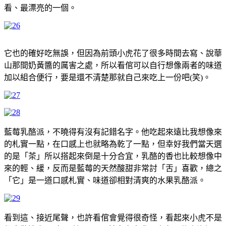
看、最漂亮的一個。
它也的確好吃無誤，但因為前頭小虎花了很多時間去寫、說華
山那間奶黃醬的厲害之處，所以看倌可以自行想像兩者的味道
加以組合便行，要是還不清楚那就自己來吃上一份吧(笑)。
藍莓乳酪派，不曉得有沒有記錯名字。他吃起來遠比我想像來
的札實一點，在口感上也就略為乾了一點，但幸好我們當天選
的是「茶」所以搭起來倒是十分合宜，乳酪的香也比較想像中
來的輕、緩，反而是藍莓的天然酸甜非常討「舌」喜歡，總之
「它」是一道口感札實、味道卻相對清爽的水果乳酪派。
看到這、接近尾聲，也許看倌會覺得很奇怪，看起來小虎不是