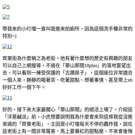
帶我來的小叮噹一直叫我進來拍廁所，因為這個洗手檯非常的
特別=)
齊東街為什麼稱之為老街，他有著什麼想的歷史有興趣的朋友
可以自己上網搜尋，不過在「華山那間18plus」的落地窗望出
去，可以看到一棟受保護的「古蹟房子」，這個座位非常適合
一個人來，靜靜的喝著茶、吃著甜點、想著事情、甚至帶上nb
好好工作一個下午。
好的，接下來大家最關心「華山那間」的絕活上場了。介紹這
「洋蔥鹹派」前，小虎想要說明我為什麼會來到這條我從沒進
來過的「齊東老街」，主因是小叮噹每天不停的轟炸我，說在
這老街上有一間非常厲害，馬上要暴紅的甜點屋，不來會後悔