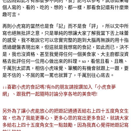
也因為如此才有那麼多不同的「食」記可以參考，試想如果每
個人寫的、看的、吃的、想的、都一樣，那看食記還有什麼樂
趣可言。
再則小虎寫的當然也是食「記」而不是食「評」，所以文中所
寫也絕無批評之意，只是單純的想讓大家了解我當下舌上味蕾
的感受，我不敢說它可以忠實完整的跑到大腦再無誤的用十指
透過鍵盤表現出來，但這就是我想寫的食記，如此而已，決不
是，我也沒資格、甚至我覺得任何一個美食家、大主廚都沒資
格去批評任何一位用心做出來的料理。so，看倌且看、且瞧、
千萬別太認真，相信小虎味覺、筆觸的有機會就跟上一跟，要
是不信的、不屑的罵一罵也就算了，千萬別往心底去。
↓↓喜歡小虎的食記嗎?有fb的朋友請按讚加入「小虎食夢
網」、跟我們一起隨時討論分享各地的美食吧!
另外為了讓小虎能放心的把遊記通通丟給右上四十五度角女生
寫，也為了我能更專心、更多心思的寫出更多食記，就請大家
多給右上四十五度角女生一點鼓勵，因為我真心覺得她遊記寫