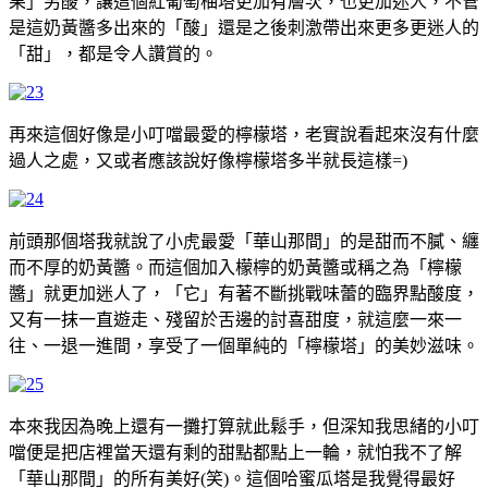
果」另酸，讓這個紅葡萄柚塔更加有層次，也更加迷人，不管
是這奶黃醬多出來的「酸」還是之後刺激帶出來更多更迷人的
「甜」，都是令人讚賞的。
再來這個好像是小叮噹最愛的檸檬塔，老實說看起來沒有什麼
過人之處，又或者應該說好像檸檬塔多半就長這樣=)
前頭那個塔我就說了小虎最愛「華山那間」的是甜而不膩、纏
而不厚的奶黃醬。而這個加入檬檸的奶黃醬或稱之為「檸檬
醬」就更加迷人了，「它」有著不斷挑戰味蕾的臨界點酸度，
又有一抹一直遊走、殘留於舌邊的討喜甜度，就這麼一來一
往、一退一進間，享受了一個單純的「檸檬塔」的美妙滋味。
本來我因為晚上還有一攤打算就此鬆手，但深知我思緒的小叮
噹便是把店裡當天還有剩的甜點都點上一輪，就怕我不了解
「華山那間」的所有美好(笑)。這個哈蜜瓜塔是我覺得最好