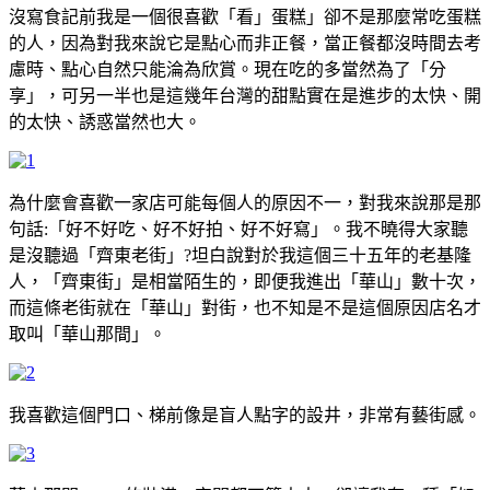
沒寫食記前我是一個很喜歡「看」蛋糕」卻不是那麼常吃蛋糕
的人，因為對我來說它是點心而非正餐，當正餐都沒時間去考
慮時、點心自然只能淪為欣賞。現在吃的多當然為了「分
享」，可另一半也是這幾年台灣的甜點實在是進步的太快、開
的太快、誘惑當然也大。
為什麼會喜歡一家店可能每個人的原因不一，對我來說那是那
句話:「好不好吃、好不好拍、好不好寫」。我不曉得大家聽
是沒聽過「齊東老街」?坦白說對於我這個三十五年的老基隆
人，「齊東街」是相當陌生的，即便我進出「華山」數十次，
而這條老街就在「華山」對街，也不知是不是這個原因店名才
取叫「華山那間」。
我喜歡這個門口、梯前像是盲人點字的設井，非常有藝街感。