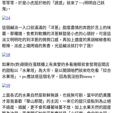
等等等，於是小虎屈於她的「誘惑」就來了~~(明明自己妖
鬼)。
這個鹹派一入口就滿滿的「洋蔥」甜度盡情的奔跑於舌上的味
蕾，那種燉、食煮到軟爛的洋蔥鮮甜是小虎的心頭好，可是這
派又明明吃的到洋蔥的微微口感，再加上適度的黑胡椒椒香和
輕辣、派皮上端烤過的焦香，光這鹹派就打中了我!!
如果你(妳)剛剛在蛋糕櫃上有貪婪的多看幾眼就會發現這間店
的甜點以「水果塔」為大宗，是以開頭咱們就來吃吃看「綜合
水果塔」。ps:應該是這個名字，因為我沒拍到menu。
上面各式的水果自然是新鮮無誤、也挑無可剔，當中的奶黃醬
才是我喜歡「華山那間」的主因，一來它的甜只是點到為止絕
不過度、過膩，更不會死纏著味蕾不放，加上水果天然的甜度