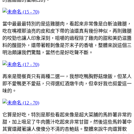
當中最最最特別的是這雞腿肉，看起來非常像是白斬油雞腿，
吃在嘴裡那油亮的皮和皮下帶的油還真有幾份神似，再則雞腿
的咬勁也讓人印象深刻，咀嚼的過程除了雞肉的甜和美奶滋醬
料的酸甜外，還帶著輕刺像是芥末子的香嗆，整體來說這個三
明治頗讓我們驚豔，當然也是好吃聲不斷。
再來是簡餐頁只有兩種二選一，我想吃鴨胸野菇燉飯，但某人
即不愛鴨更不愛菇，只得選紅酒燉牛肉，但幸好我也挺愛這一
味的。
它算是好吃，特別是那些看起來像是超大菜脯的馬鈴薯非常的
甜，加上吸足了牛肉醬汁吃起來非常甘甜，然後這些馬鈴薯中
其實還藏著讓人傻傻分不清的杏鮑菇。整體來說牛肉還算軟