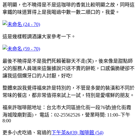
甚明顯，也不曉得是不是這咖啡的香氣比較明顯之故，同時這
拿鐵的味道算得上是我喝過中數一數二順口的，我愛。
這是幾樣輕調酒讓大家參考一下。
最後不曉得是不是我們死賴著聊天不走(笑)，後來像是甜點師
父的服務人員端來這盤據說只送不賣的餅乾，口感偏脆硬卻不
讓我這個爛牙口的人討厭，好吃!
整體來說我覺得福來許是特別的，不管是多變的裝潢和不同於
常味的餐店，都非常值得來試上一試，特別是愛嚐鮮的朋友。
福來許咖啡館地址：台北市大同區迪化街一段76號(迪化街霞
海城隍廟對面)， 電話：02-25562526，營業時間: 11:00–下午
8:00
更多小虎吃過、寫過的
下午茶&#39; 咖啡館 (54)