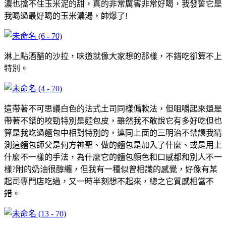
濃也擋不住玉米泥的甜，真的非常厲害非常好喝，我發誓它是
我喝過最好喝的玉米濃湯，帥爆了!
淋上點酒醋的沙拉，味道就像大家想的那樣，不錯吃卻算不上
特別。
這帶著不可思議白色的法式土司同樣偏軟法，但咀嚼起來還是
帶著不錯的咬勁特別是麵包皮，雖然我不敢說它有多好吃但也
算是我吃過麵包中相對特別的，連同上面的三明治不禁讓我猜
測這麵包師父是何方神聖、做的麵包是加入了什麼、或是用上
什麼不一樣的手法，為什麼它的麵包顏色和口感都和別人不一
樣?附的奶油很醇纏，但我有一種似曾相識的感覺，好像有某
起司專門店吃過，又一時半刻想不起來，總之它質感相當不
錯。