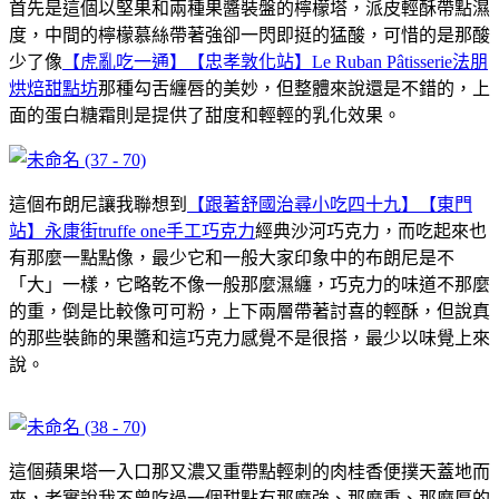
首先是這個以堅果和兩種果醬裝盤的檸檬塔，派皮輕酥帶點濕
度，中間的檸檬慕絲帶著強卻一閃即挺的猛酸，可惜的是那酸
少了像
【虎亂吃一通】【忠孝敦化站】Le Ruban Pâtisserie法朋
烘焙甜點坊
那種勾舌纏唇的美妙，但整體來說還是不錯的，上
面的蛋白糖霜則是提供了甜度和輕輕的乳化效果。
這個布朗尼讓我聯想到
【跟著舒國治尋小吃四十九】【東門
站】永康街truffe one手工巧克力
經典沙河巧克力，而吃起來也
有那麼一點點像，最少它和一般大家印象中的布朗尼是不
「大」一樣，它略乾不像一般那麼濕纏，巧克力的味道不那麼
的重，倒是比較像可可粉，上下兩層帶著討喜的輕酥，但說真
的那些裝飾的果醬和這巧克力感覺不是很搭，最少以味覺上來
說。
這個蘋果塔一入口那又濃又重帶點輕刺的肉桂香便撲天蓋地而
來，老實說我不曾吃過一個甜點有那麼強、那麼重、那麼厚的