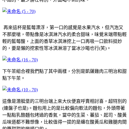
再來這杯是藍莓漂浮，第一口的感覺是水果汽水，但汽泡又
不那麼嗆，帶點像是冰淇淋汽水的柔合甜味，味覺末端帶點輕
輕的藍莓酸，上面的香草冰淇淋挖上一口再吸一口飲料挺妙
的，要是懶的挖索性等冰淇淋溶了當冰沙喝也行(笑)。
下午茶組合裡我們點了其中兩樣，分別是凱薩雞肉三明治和甜
點下午茶。
這像是潛艇堡的三明台端上來大伙便直呼賣相討喜，超特別的
(連盤子也是)。麵包用上的是比較偏向軟法的麵包，外頭帶著
一點點乳酪麵包烤過的香氣，當中的生菜、蕃茄、起司、酸黃
瓜味道都不難想像，比較值得一提的是纏在酸黃瓜和雞腿肉間
的醬甜甜的蠻順口的。