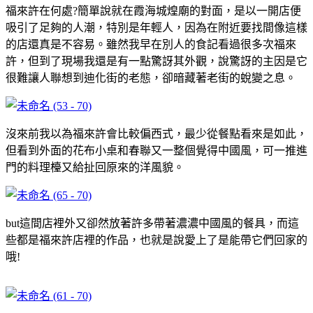
福來許在何處?簡單說就在霞海城煌廟的對面，是以一開店便
吸引了足夠的人潮，特別是年輕人，因為在附近要找間像這樣
的店還真是不容易。雖然我早在別人的食記看過很多次福來
許，但到了現場我還是有一點驚訝其外觀，說驚訝的主因是它
很難讓人聯想到迪化街的老態，卻暗藏著老街的蛻變之息。
沒來前我以為福來許會比較偏西式，最少從餐點看來是如此，
但看到外面的花布小桌和春聯又一整個覺得中國風，可一推進
門的料理檯又給扯回原來的洋風貌。
but這間店裡外又卻然放著許多帶著濃濃中國風的餐具，而這
些都是福來許店裡的作品，也就是說愛上了是能帶它們回家的
哦!