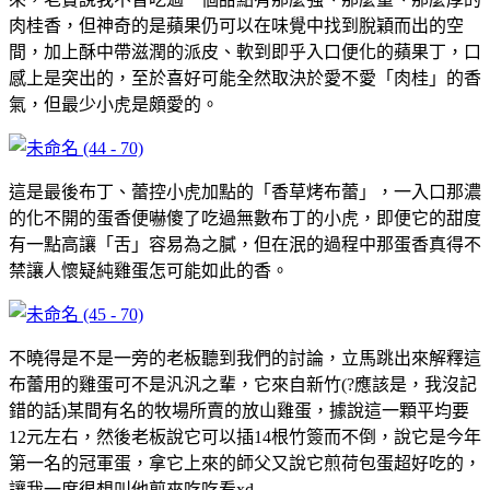
肉桂香，但神奇的是蘋果仍可以在味覺中找到脫穎而出的空
間，加上酥中帶滋潤的派皮、軟到即乎入口便化的蘋果丁，口
感上是突出的，至於喜好可能全然取決於愛不愛「肉桂」的香
氣，但最少小虎是頗愛的。
這是最後布丁、蕾控小虎加點的「香草烤布蕾」，一入口那濃
的化不開的蛋香便嚇傻了吃過無數布丁的小虎，即便它的甜度
有一點高讓「舌」容易為之膩，但在泯的過程中那蛋香真得不
禁讓人懷疑純雞蛋怎可能如此的香。
不曉得是不是一旁的老板聽到我們的討論，立馬跳出來解釋這
布蕾用的雞蛋可不是汎汎之輩，它來自新竹(?應該是，我沒記
錯的話)某間有名的牧場所賣的放山雞蛋，據說這一顆平均要
12元左右，然後老板說它可以插14根竹簽而不倒，說它是今年
第一名的冠軍蛋，拿它上來的師父又說它煎荷包蛋超好吃的，
讓我一度很想叫他煎來吃吃看xd