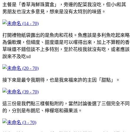
主餐是「香草海鮮珠寶盒」，旁邊的配菜我沒吃，但小t和其
男朋友也沒太多意見，想來是沒有太特別的味道。
打開禮物紙袋露出的是魚肉和花枝。魚應該是多利魚吃起來略
為偏軟爛，但細度、甜度還是可以嚐得出來，加上不算輕的香
草味還不錯但談不上多特別，至於花枝我就沒有吃，或者應該
說來不及吃xd
接下來是最令我期待，也是我來福來許的主因「甜點」。
這三份是我們點三樣餐點附的，當然討論後選了三個完全不同
的，分別是布朗尼、檸檬塔和蘋果派。