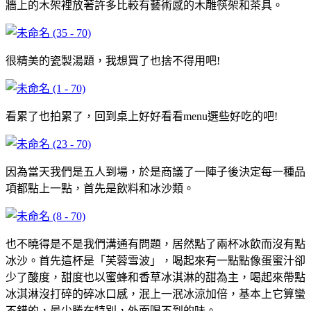
牆上的木架裡放著許多比較有藝術感的木雕筷架和茶具。
很精美的瓷製湯題，我想買了也捨不得用吧!
看累了也拍累了，回到桌上好好看看menu選些好吃的吧!
因為當天我們是五人到場，於是商議了一陣子後決定每一種品
項都點上一點，首先是飲料和冰沙類。
也不曉得是不是我們溝通有問題，居然點了兩杯冰飲而沒有點
冰沙。首先這杯是「芙蓉雪波」，喝起來有一點點像蛋蜜汁卻
少了酸度，甜度也以蜜蜂和香草冰淇淋的甜為主，喝起來帶點
冰淇淋沒打碎的碎冰口感，泯上一泯冰涼加倍，基本上它算蠻
不錯的，最少勝在特別，外面喝不到的味。