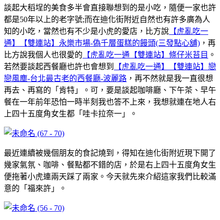
談起大稻埕的美食多半會直接聯想到的是小吃，隨便一家也許
都是50年以上的老字號;而在迪化街附近自然也有許多廣為人
知的小吃，當然也有不少是小虎的愛店，比方說
【虎亂吃一
通】【雙連站】永樂市場-偽千層蛋糕的饅頭(三發點心舖)
，再
比方說我個人也很愛的
【虎亂吃一通【雙連站】條仔米苔目
。
若然要談起西餐廳也許也會想到
【虎亂吃一通】【雙連站】戀
戀風塵-台北最古老的西餐廳-波麗路
，再不然就是我一直很想
再去、再寫的「肯特」。可，要是談起咖啡廳、下午茶、早午
餐在一年前年恐怕一時半刻我也答不上來，我想就連在地人右
上四十五度角女生都「哇卡拉奈一」。
最近連續被幾個朋友的食記燒到，得知在迪化街附近現下開了
幾家氣氛、咖啡、餐點都不錯的店，於是右上四十五度角女生
便拖著小虎連兩天踩了兩家。今天就先來介紹這家我們比較滿
意的「福來許」。