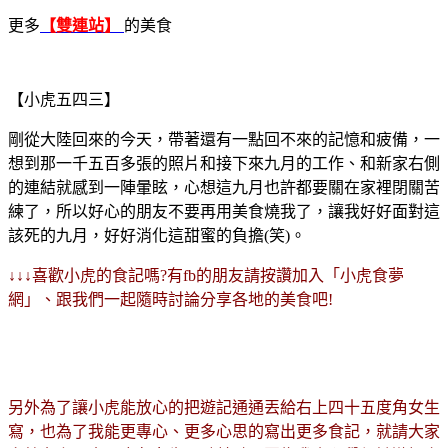
更多
【雙連站】
的美食
【小虎五四三】
剛從大陸回來的今天，帶著還有一點回不來的記憶和疲備，一
想到那一千五百多張的照片和接下來九月的工作、和新家右側
的連結就感到一陣暈眩，心想這九月也許都要關在家裡閉關苦
練了，所以好心的朋友不要再用美食燒我了，讓我好好面對這
該死的九月，好好消化這甜蜜的負擔(笑)。
↓↓↓喜歡小虎的食記嗎?有fb的朋友請按讚加入「小虎食夢
網」、跟我們一起隨時討論分享各地的美食吧!
另外為了讓小虎能放心的把遊記通通丟給右上四十五度角女生
寫，也為了我能更專心、更多心思的寫出更多食記，就請大家