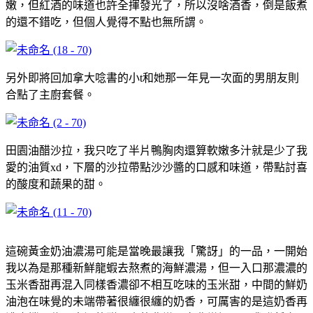
嫩，但紅酒的味道也許全揮發光了，所以沒啥酒香，倒是飯煮
的還不錯吃，但個人覺得不點也無所謂。
另外即將回加拿大唸書的小t和她那一年見一次面的男朋友則
合點了主廚套餐。
田園油醋沙拉，我只吃了半片鴨胸肉還算軟嫩多汁就是少了我
愛的油質xd，下層的沙拉帶點沙沙醬的口感和味道，帶點討喜
的酸度和蔬果的甜。
這碗黃金奶油濃湯可能是當晚最讓我「驚訝」的一品，一開始
我以為是那種新鮮龍蝦去熬煮的海鮮濃湯，但一入口那濃濃的
玉米香甜再混入同樣香濃卻不相互吃味的玉米甜，中間的鮮奶
油泡在味覺的未端帶著很纏很纏的奶香，可厲害的是這奶香再