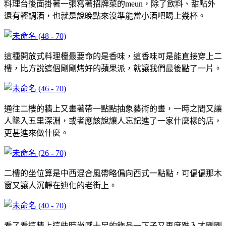
料理台後面掛著一張寫著招牌菜的meun，除了飲料、甜點外
還有輕調酒，也就是說晚點來沒準能當小酒吧喝上幾杯。
這種開放式料理檯最要命的是香味，這香味可是能直接穿上二
樓，比方說這個剛剛烤好的蘋果派，就讓我們最後點了一片。
通往二樓的牆上又畫著帶一點點抽象藝術的畫，一時之間又讓
人墬入五里深淵，或者應該說讓人忘記進了一家什麼樣的店，
更甚進來做什麼。
二樓的坐位算是中西混合風帶略偏向西式一點點，可偏偏那木
窗又讓人沉靜在迪化的老街上。
看了看這牆上這些時尚感十足的飾品一下子又再度跌入才剛剛