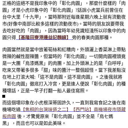
正格的這絕不是我印象中的「彰化肉圓」，那麼什麼樣的「肉
圓」才是小虎印象中的「彰化肉圓」?話說小虎當兵前曾住在
台中大里「十九甲」，當時那附近每逢星期六晚上就有流動夜
市(好像中南部比較多這樣的流動夜市)。當時的朋友說要帶我
去吃好吃的「肉圓」，因為當時年幼見識短淺所以印象中的肉
圓只得
【基隆田寮港邊益記麵線】
旁的春美肉圓那種。
肉圓當然就是當中放著筍絲和紅糟肉，外頭灑上香菜淋上帶點
微辣的鹹性甜辣醬，但當時的「彰化肉圓」一切開肉圓裡頭竟
是一大團「烏漆媽黑」的肉團，加上外頭淋上的是「白呼呼」
吃來又帶著多很多「甜」味的醬汁一整個超怪，當下我差點沒
在地上打滾大喊:「這不是肉圓，這不是肉圓」。之後我就將
「彰化肉圓」徹底打入冷宮，更是逢人便說「彰化肉圓」的種
種壞話，正是一竿子打翻一船人最佳寫照。
而這個壞印象在小虎根深蒂固許久，一直到我寫食記之後在南
機場吃過
【焦桐的台灣味道之二】【西門站】南機場夜市隱藏
板肉圓
後，才驚覺原來「彰化肉圓」並不全是「烏七媽
黑」，而且也可以是如此美味。