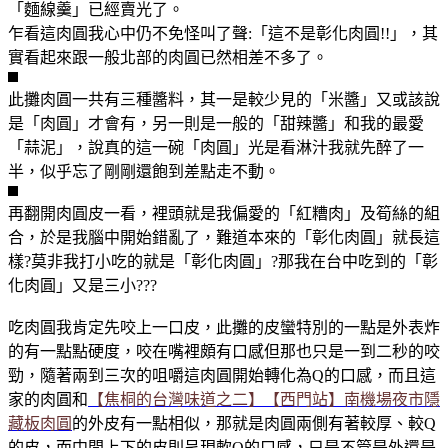
「麵線羹」已經賣光了。
乍看這肉圓我心中仍不免怪叫了聲:「這不是彰化肉圓!!」，其
實看起來跟一般北部的肉圓已然相差不多了。
此攤肉圓一共有三種醬料，其一是較少見的「米醬」又或該說
是「肉圓」才會有，另一則是一般的「甜辣醬」和我的最愛
「蒜泥」，說真的這一碗「肉圓」光是看淋汁我就先醉了一
半，似乎忘了剛剛還飽到差點走不動。
再翻開肉圓皮一看，裡頭就是我偏愛的「紅糟肉」及筍絲的組
合，於是我腦中開始錯亂了，難道本來的「彰化肉圓」就長這
樣?莫非我打小吃的就是「彰化肉圓」?那我在台中吃到的「彰
化肉圓」又是三小???
吃肉圓我肯定先咬上一口皮，此攤的皮蠻特別的一點是外表炸
的有一點點硬度，咬在嘴裡頗有口感但那也只是一到二秒的咬
勁，隨著兩到三次的咀嚼這肉圓開始轉化為Q的口感，而且這
家的肉圓和
【焦桐的台灣味道之二】【西門站】南機場夜市隱
藏板肉圓
的外皮有一點相似，那就是肉圓兩側有著較厚、較Q
的皮，而中間上下的皮則呈現軟Q的口感，只是不管是外還是