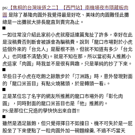
ps:
【焦桐的台灣味道之二】【西門站】南機場夜市隱藏板肉
圓
是除了基隆肉圓外我覺得最是好吃、美味的肉圓難怪此攤
總是一出攤就大排長龍直到賣完為止。
一如往常沒介紹此家前小虎就廢話連篇鬼扯了許多，幸好在此
是沒稿費否則斷會被誤會為騙稿費。說到「龍口市場對於小虎
這個外來的「台北人」是壓根不熟，但就不知道有多少「台北
人」也同樣不清楚(笑)。就是不知在那，所以當初有人推薦小
虎這家「肉圓」時我並不是很有興趣，只是單純的抄了下來。
早些日子小虎在吃飽之餘散步於「汀洲路」時，意外發現對面
的「龍口米苔目」有點火燒豬頭，於是轉頭一看↓。
正是某位忘了名字的網友所推薦的龍口市場外的「彰化肉
圓」，同時對面的龍口米苔目也是「他」推薦的。
PS:是那位仁兄造的孽快快出來自首!!
雖然是酒足飯飽，但只覺得擇日不如撞日、機不可失於是一屁
股坐了下來便點了一粒肉圓外加一碗麵線羹, 不過不巧當天