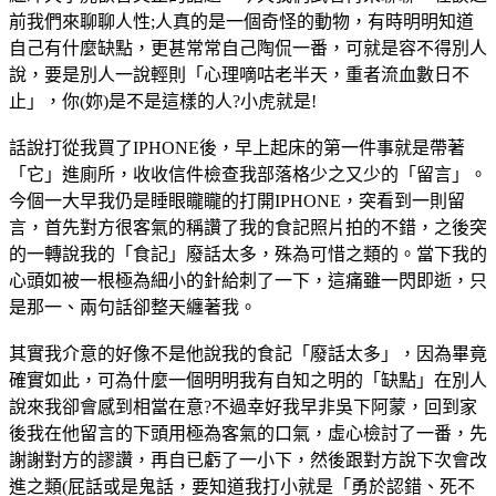
前我們來聊聊人性;人真的是一個奇怪的動物，有時明明知道
自己有什麼缺點，更甚常常自己陶侃一番，可就是容不得別人
說，要是別人一說輕則「心理嘀咕老半天，重者流血數日不
止」，你(妳)是不是這樣的人?小虎就是!
話說打從我買了IPHONE後，早上起床的第一件事就是帶著
「它」進廁所，收收信件檢查我部落格少之又少的「留言」。
今個一大早我仍是睡眼矓矓的打開IPHONE，突看到一則留
言，首先對方很客氣的稱讚了我的食記照片拍的不錯，之後突
的一轉說我的「食記」廢話太多，殊為可惜之類的。當下我的
心頭如被一根極為細小的針給刺了一下，這痛雖一閃即逝，只
是那一、兩句話卻整天纏著我。
其實我介意的好像不是他說我的食記「廢話太多」，因為畢竟
確實如此，可為什麼一個明明我有自知之明的「缺點」在別人
說來我卻會感到相當在意?不過幸好我早非吳下阿蒙，回到家
後我在他留言的下頭用極為客氣的口氣，虛心檢討了一番，先
謝謝對方的謬讚，再自已虧了一小下，然後跟對方說下次會改
進之類(屁話或是鬼話，要知道我打小就是「勇於認錯、死不