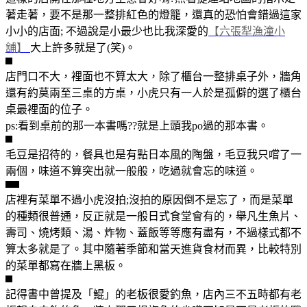
著走著，要不是那一整排紅色的燈籠，還真的恐怕會錯過這家
小小的店面; 不過說是小最少也比我深愛的
【六張犁漁潼小
舖】
大上許多就是了(笑)。
店門口不大，裡面也不算太大，除了櫃台一整排桌子外，牆角
還有約莫兩至三桌的方桌，小虎只有一人於是孤僻的選了櫃台
桌最裡面的位子。
ps:看到桌前的那一本書嗎??就是上頭我po過的那本書。
毛豆是招待的，餐具也是有點日本風的陶盤，毛豆我只嚐了一
兩個，味道不算突出就一般般，吃過就會忘的味道。
店裡有菜單不過小虎沒拍;沒拍的原因倒不是忘了，而是菜單
的種類很普通，反正就是一般日式食堂會有的，舉凡生魚片、
壽司、燒烤類、湯、炸物、蓋飯等等應有盡有，不過樣式都不
算太多就是了。其中隨著季節和當天進貨食材而異，比較特別
的菜單都寫在牆上黑板。
記得書中曾提及「鯤」的老板很愛釣魚，店內三不五時都有老