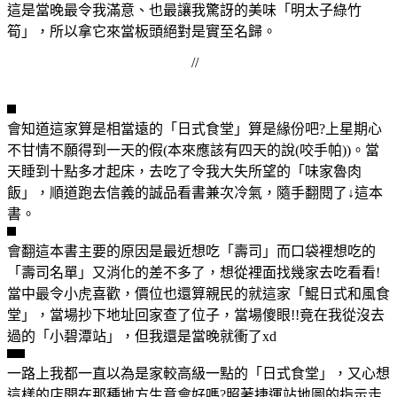
這是當晚最令我滿意、也最讓我驚訝的美味「明太子綠竹
筍」，所以拿它來當板頭絕對是實至名歸。
//
會知道這家算是相當遠的「日式食堂」算是緣份吧?上星期心
不甘情不願得到一天的假(本來應該有四天的說(咬手帕))。當
天睡到十點多才起床，去吃了令我大失所望的「味家魯肉
飯」，順道跑去信義的誠品看書兼次冷氣，隨手翻閱了↓這本
書。
會翻這本書主要的原因是最近想吃「壽司」而口袋裡想吃的
「壽司名單」又消化的差不多了，想從裡面找幾家去吃看看!
當中最令小虎喜歡，價位也還算親民的就這家「鯤日式和風食
堂」，當場抄下地址回家查了位子，當場傻眼!!竟在我從沒去
過的「小碧潭站」，但我還是當晚就衝了xd
一路上我都一直以為是家較高級一點的「日式食堂」，又心想
這樣的店開在那種地方生意會好嗎?照著捷運站地圖的指示走