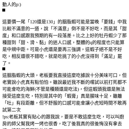
動人的p:)
這要價一尾「120還是130」的胭脂蝦可能是當晚「要錢」中我
比較不滿意的一道，說「不滿意」倒不是不好吃，而是其「甜
度」和口感跟我預期的有一段落差。比之上好的牡丹蝦少了那
種甜到「甜、滑、黏」的迷人口感，整體的q的程度也只能算
是中規中距。可是小虎還是要再三強調，這蝦子絕不是不好
吃，相反還很不錯吃，就是吃挑了的小虎沒得到「滿足」罷
了。
這胭脂蝦的大頭，老板要我直接這麼吃據說十分美味可口，但
老實說小虎真有點怕怕。雖說最近我不斷的嚐試以前打死都不
可能會吃的海鮮(不管是種類還是吃法)，但這蝦頭我還是無法
接受這麼生吃，特別是其中的「蝦膏」真是腥味十足，雖離
「吐」有段距離，但不舒服的口感可能會讓小虎短時間不敢再
試第二次
!ps:老板其實有貼心的跟我說，要是不敢這麼生吃，可以叫廚
房的師父幫我烤一烤也很香，吃了後我真的很後悔沒有拿去