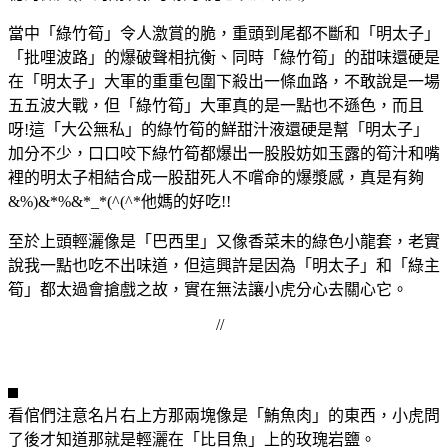
當中「綠竹筍」令人激賞的脆，重頭到尾都不斷和「明太子」
「批哩波路」的爆破聲相抗衡、同時「綠竹筍」的甜味還硬是
在「明太子」大軍的重重包圍下殺出一條血路，不敢說是一場
五五波大戰，但「綠竹筍」大軍真的是一點也不遜色，而且
呀!這「大公無私」的綠竹筍的鮮甜汁液還硬是幫「明太子」
加分不少，口口咬下綠竹筍都爆出一股股妨如玉露的筍汁和嘴
裡的明太子相結合成一股甜死人不嚐命的爆漿感，真是有夠
&%)&*%&*_*(^(^*他媽的好吃!!
至於上頭輕灑像是「巴西里」又像香菜未的綠色小龍套，老實
說我一點也吃不出味道，但這興許是因為「明太子」和「綠主
筍」都太過會搶戲之故，實在無法讓小虎分心去關心它。
//
看倌們注意名片右上方那兩塊像是「鮪魚肉」的東西，小虎問
了後才知道那就是輕灑在「比目魚」上的玫瑰岩鹽。