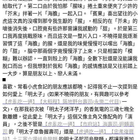
給取代了。第二口由於我怕那「腥味」捲土重來便夾了少許的
「芥末」拌著一片「海膽」一起入口。「賓果」喜出望往的小
虎這次真的沒嚐到那令我生厭的「腥」，相反的在「芥未」的
嗆後消失後，口腔竟有些許那曾讓我感動的「甜」。於是第三
口我再度挑戰原味，而且這次是一整片入口，不曉得是我逐漸
習慣了這「海膽」的腥，還是我的味覺慢慢可以嚐出「海膽」
的「甜」，腦中那兩個字竟慢慢浮了上來，只是相當的「模
糊」難以辦認，一直到殼上的「海膽」全數下肚還是沒能讓我
脫口而出，但我想對於我和「海膽」的感情應該是又往前踏上
一大步，算是朋友以上、戀人未滿。
喜歡、常看小虎食記的朋友應該都曉、記得我不止一次提到是
如何愛上「明太子」(如果不曉得的朋友，有興趣可以參考
【虎亂吃一通】【大稻程】築地野台壽司(永樂二代目)
一
文)，在那我初次被「明太子烤洋芋」的香氣電的三魂七魄全
數離體，從此愛上「明太子」這個又像主角又像配角的「演
員」，之後不管是
【虎亂吃一通】【市府站】海壽司-迴轉壽
司
的「明太子章魯握壽司」還是
【虎通吃一通】【忠孝復興
站】土三寒六讚岐烏龍麵
的明太子起司烏龍麵，都讓我更加