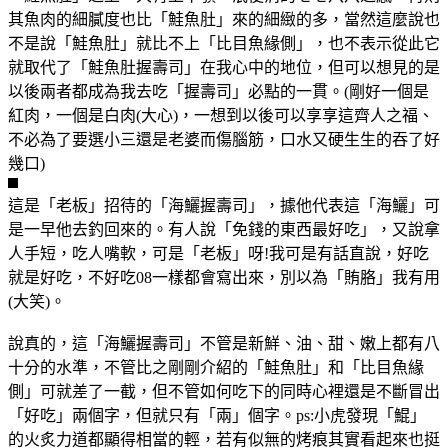
其魚肉的細膩度也比「鮭魚肚」來的細緻的多，當然這麼說也
不是說「鮭魚肚」就比不上「比目魚緣側」，也不表示從此它
就取代了「鮭魚肚握壽司」在我心中的地位，但可以想見的是
以後兩者都成為我去吃「握壽司」必點的一貫。(剛好一個是
紅肉，一個是白肉(大心)，一想到以後可以享享這齊人之福、
不必為了要選小三還是老婆而傷腦筋，口水又硬生生的吞了好
幾口)
這是「老板」招待的「海鱺握壽司」，據他代表這「海鱺」可
是一早他去釣回來的。有人說「免錢的東西最好吃」，又說拿
人手短，吃人嘴軟，可是「老板」呀!我可是有話直說，好吃
就是好吃，不好吃08一樣都會寫出來，別以為「賄胳」我有用
(大笑)。
說真的，這「海鱺握壽司」不管是新鮮、油、甜、嫩上都有八
十分的水準，不管比之剛剛介紹的「鮭魚肚」和「比目魚緣
側」可就差了一截，但不管如何吃下的同時心裡還是不斷冒出
「好吃」兩個字，但就只有「兩」個字。ps:小虎發現「鯤」
的火炙力道都顯得相當的輕，若有似無的烤痕其實看起來也挺