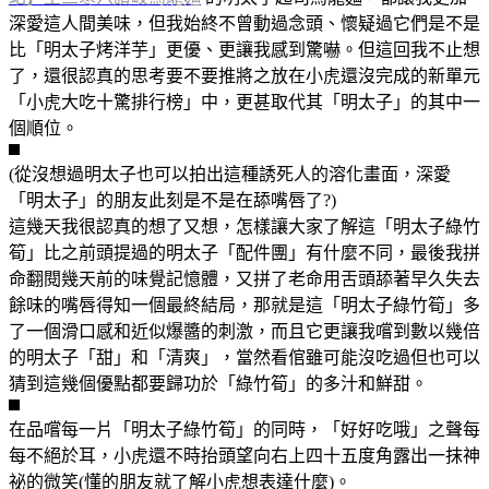
深愛這人間美味，但我始終不曾動過念頭、懷疑過它們是不是
比「明太子烤洋芋」更優、更讓我感到驚嚇。但這回我不止想
了，還很認真的思考要不要推將之放在小虎還沒完成的新單元
「小虎大吃十驚排行榜」中，更甚取代其「明太子」的其中一
個順位。
(從沒想過明太子也可以拍出這種誘死人的溶化畫面，深愛
「明太子」的朋友此刻是不是在舔嘴唇了?)
這幾天我很認真的想了又想，怎樣讓大家了解這「明太子綠竹
筍」比之前頭提過的明太子「配件團」有什麼不同，最後我拼
命翻閱幾天前的味覺記憶體，又拼了老命用舌頭舔著早久失去
餘味的嘴唇得知一個最終結局，那就是這「明太子綠竹筍」多
了一個滑口感和近似爆醬的刺激，而且它更讓我嚐到數以幾倍
的明太子「甜」和「清爽」，當然看倌雖可能沒吃過但也可以
猜到這幾個優點都要歸功於「綠竹筍」的多汁和鮮甜。
在品嚐每一片「明太子綠竹筍」的同時，「好好吃哦」之聲每
每不絕於耳，小虎還不時抬頭望向右上四十五度角露出一抹神
祕的微笑(懂的朋友就了解小虎想表達什麼)。