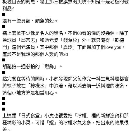
板親自去釣的魚，牆上那三根旗魚的尖嘴不知是不是老板的戰
利品?
還有一些貝類、鮑魚的殼。
牆上寫著不少像是名人的簽名，不過08看的懂的沒幾個，除了
藍球員「邱宗志」和她老婆「錢葦杉」外，就只識得「乾德
門」這個老演員，其中那個「嘉玲」下面還加了個love you，
應該不是我想的那個人簽的吧xd
胡亂拍一通必拍的「燈飾」。
點完餐在等待的同時，小虎發現師父每作完一料生魚料理都會
將筷子放在「檸檬水」中泡著，藉以消去前一道料理的味道，
這個小地方算是相當用心。
上這類「日式食堂」小虎也很愛拍「冰櫃」裡的新鮮漁貨和那
種精彩的小菜，可惜「鯤」的冰櫃水氣太多，拍出來的效果很
差。