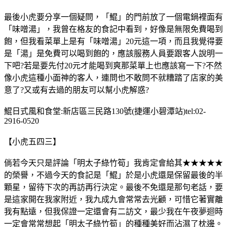
最後小虎要分享一個疑問，「鯤」的門前放了一個電鍋裡面有
「味噌湯」，我曾在格友的食記中看到，好像是無限免費喝到
飽，但我看菜單上是有「味噌湯」20元這一項，而且我覺得要
是「湯」是免費可以喝到飽的，應該服務人員要跟客人說明一
下吧?若是要先付20元才能喝到爽那菜單上也應該寫一下?不然
像小虎這種小面神的客人，連問也不敢問不就糟踏了店家的美
意了?又或有去過的朋友可以幫小虎解惑?
鯤日式風和食堂:新店區三民路130號(捷運小碧潭站)tel:02-
2916-0520
【小虎五四三】
倘若今天只是評論「明太子綠竹筍」我肯定會給其★★★★★
的榮譽，不過今天的食記是「鯤」於是小虎還是保留最後的半
顆星，留待下次的再訪再行決定。最後不免還是那句老話，要
是這家開在我家附近，我九成九會常常去光顧，可惜它著實離
我有點遠，但我保證一定還會有二訪文，最少我在午夜夢迴時
一定會常常想起「明太子綠竹筍」的種種美好而沾濕了枕邊。