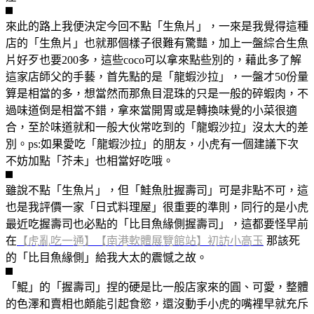
來此的路上我便決定今回不點「生魚片」，一來是我覺得這種
店的「生魚片」也就那個樣子很難有驚豔，加上一盤綜合生魚
片好歹也要200多，這些coco可以拿來點些別的，藉此多了解
這家店師父的手藝，首先點的是「龍蝦沙拉」，一盤才50份量
算是相當的多，想當然而那魚目混珠的只是一般的碎蝦肉，不
過味道倒是相當不錯，拿來當開胃或是轉換味覺的小菜很適
合，至於味道就和一般大伙常吃到的「龍蝦沙拉」沒太大的差
別。ps:如果愛吃「龍蝦沙拉」的朋友，小虎有一個建議下次
不妨加點「芥未」也相當好吃哦。
雖說不點「生魚片」，但「鮭魚肚握壽司」可是非點不可，這
也是我評價一家「日式料理屋」很重要的準則，同行的是小虎
最近吃握壽司也必點的「比目魚緣側握壽司」，這都要怪早前
在
【虎亂吃一通】【南港軟體展覽館站】初訪小高玉
那該死
的「比目魚緣側」給我大太的震憾之故。
「鯤」的「握壽司」捏的硬是比一般店家來的圓、可愛，整體
的色澤和賣相也頗能引起食慾，還沒動手小虎的嘴裡早就充斥