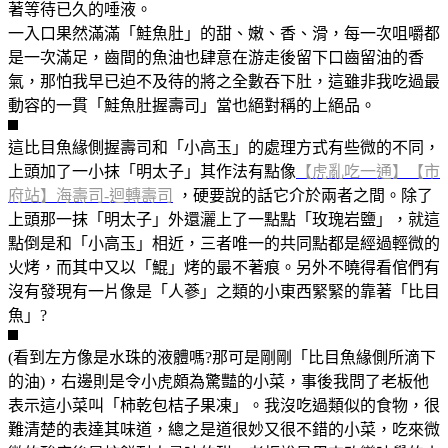
著等待已久的唾液。
一入口果然滿滿「鮭魚肚」的甜、嫩、香、滑，每一次咀嚼都
是一次滿足，齒間的魚油也肆意在游走後留下口齒留油的香
氣，那怕我早已迫不及待的將之全數吞下肚，這雖非我吃過最
動容的一貫「鮭魚肚握壽司」當也絕對稱的上絕品。
這比目魚緣側握壽司和「小高玉」的處理方式有些微的不同，
上頭加了一小抹「明太子」其作法有點像
【虎亂吃一通】【市
府站】海壽司-迴轉壽司
，硬要說的話它介於兩者之間。除了
上頭那一抹「明太子」外還灑上了一點點「玫瑰岩鹽」，就這
點倒是和「小高玉」相近，三者唯一的共同點都是經過輕微的
火烤，而其中又以「鯤」烤的最不著痕。另外不曉得看倌們有
沒有發現有一片像是「人蔘」之類的小東西緊緊的靠著「比目
魚」?
(看到左方像是水珠的液體嗎?那可是剛剛「比目魚緣側所滴下
的油)，右邊則是令小虎頗為驚豔的小菜，事後我問了老板他
表示這小菜叫「柿乾包桔子果凍」。我沒吃過類似的食物，很
難清楚的表達其味道，總之是道很妙又很不錯的小菜，吃來微