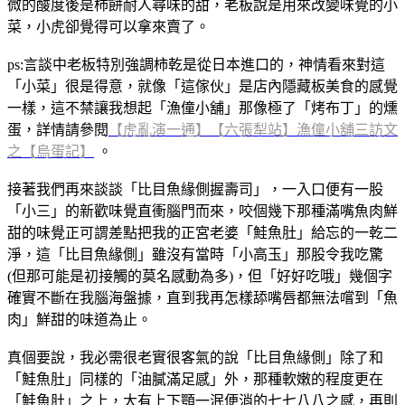
微的酸度後是柿餅耐人尋味的甜，老板說是用來改變味覺的小
菜，小虎卻覺得可以拿來賣了。
ps:言談中老板特別強調柿乾是從日本進口的，神情看來對這
「小菜」很是得意，就像「這傢伙」是店內隱藏板美食的感覺
一樣，這不禁讓我想起「漁僮小舖」那像極了「烤布丁」的燻
蛋，詳情請參閱
【虎亂演一通】【六張犁站】漁僮小舖三訪文
之【烏蛋記】
。
接著我們再來談談「比目魚緣側握壽司」，一入口便有一股
「小三」的新歡味覺直衝腦門而來，咬個幾下那種滿嘴魚肉鮮
甜的味覺正可謂差點把我的正宮老婆「鮭魚肚」給忘的一乾二
淨，這「比目魚緣側」雖沒有當時「小高玉」那股令我吃驚
(但那可能是初接觸的莫名感動為多)，但「好好吃哦」幾個字
確實不斷在我腦海盤據，直到我再怎樣舔嘴唇都無法嚐到「魚
肉」鮮甜的味道為止。
真個要說，我必需很老實很客氣的說「比目魚緣側」除了和
「鮭魚肚」同樣的「油膩滿足感」外，那種軟嫩的程度更在
「鮭魚肚」之上，大有上下顎一泯便消的七七八八之感，再則