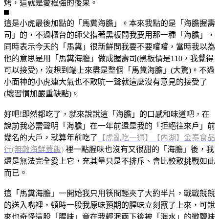
烤，這就是愛程強的後果。
這是小虎最後加點的「馬糞海膽」。本來我點的是「海膽握壽
司」的，不過櫃台的師父指著黑板問我要用那一種「海膽」，
同時表示今天的「馬糞」很新鮮問我要不要嚐嚐，當時我以為
他的意思是用「馬糞海膽」做成握壽司(黑板價是110，我覺得
可以接受)，沒想到端上來盡是整個「馬糞海膽」(大驚)。不過
小面神的小虎連大氣也不敢吭一聲就這麼沒有意見的接受了
(壞習慣加嚴重缺點)。
好吧!即然都吃了，就來說說這「海膽」的口感和味道吧，在
說前我必需聲明「海膽」在一年前還是我的「拒絕往來戶」前
幾名的大戶，就算年前吃了
【虎亂吃一通】【內湖】金泰食品
行(無敵海鮮蓋飯)
裡一點腥味也沒有又很甜的「海膽」後，我
還是無法完全愛上它，充其量只是不排斥、會比較敢挑戰如此
而已。
這「馬糞海膽」一開始我只用筷間輕夾了大約半片，戰戰競競
的送入嘴裡，頓時一股我原味預期的腥味立刻竄了上來，可說
來也奇怪這股「腥味」竟在我輕泯兩下後被「海水」的微鹽味