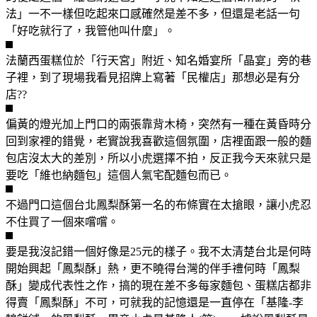
法」一不一樣但吃起來口感確然是差不多，但還是老話一句
「好吃就行了，我管他叫什麼」。
法蘭西蛋糕位於「行天宮」附近、知名婚宴所「晶宴」旁的巷
子裡，到了現場我看見招牌上寫著「民權店」那想必是有分
店??
偏黃的燈光加上門口的兩張靠背木椅，突然有一種在黃昏時分
回到家裡的錯覺，老實說我喜歡這個氛圍，店裡面跟一般的麵
包店沒太大的差別，所以小虎選擇不拍，反正我今天來就只是
要吃「維也納麵包」這個人氣宅配麵包而已。
不過門口這個台北鳳梨酥第一名的布條實在太搶眼，讓小虎忍
不住買了一個來嚐嚐。
要是我沒記錯一個好像是25元的樣子。我不太清楚台北是何時
開始興起「鳳梨酥」熱，更不曉得台灣的伴手禮何時「鳳梨
酥」變成代表性之作，搞的現在差不多每家麵包、蛋糕店都非
得賣「鳳梨酥」不可，可就我的記憶還是一直停在「基隆-李