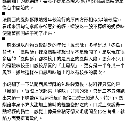
鵠餅舖」的鳳梨酥，畢竟小虎是基隆人(笑)。ps:據說鳳梨酥是
從台中開始的。
法蘭西的鳳梨酥跟這幾年較流行的厚四方形相似(以前較扁)，
看起來沉甸甸拿起來卻意外的輕，還沒吃一股不算輕的奶香味
便隨著撕開袋子衝了出來。
一般來說以前物資較缺乏的年代「鳳梨酥」多半是以「冬瓜」
替代，「鳳梨酥」裡沒鳳梨我想也早不是新聞了，是以現在很
多店的「鳳梨酥」都標榜用的是真正的鳳梨入餅，更有不少用
的是酸味較重口感較厚實的「土鳳梨」，更有是一半冬瓜一半
鳳梨，據說這樣在口感和味道上可以有較多的層次。
小虎翻了一下法蘭西鳳梨酥的包裝袋背後，材料裡只寫的是
「鳳梨」，實際上吃起來「酸味」非常的淡，只是三不五時跑
出來頂一下味蕾(可就這樣反而顯得其酸更加迷人、特別)。鳳
梨餡本身不算太甜加上適時的輕酸蠻好吃的，口感上來說帶一
點輕輕的黏性，感覺上像是會粘牙卻又咀嚼間全化在嘴裡，就
餡方面我挺喜歡的。