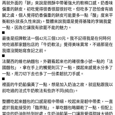
再就外面的「餅」來說是微酥中帶著強大的軟棉口感，奶香味
偏重的餅皮，初吃覺得很香很甜很好吃，但吃多了恐怕會有過
膩之虞，個人覺得奶香偏重的餅皮可能要多一點「酸」度來平
衡較好(就長久性來說)。整體來說我還是覺得基隆的李鵠我愛
一點，因為它讓我有欲罷不能的魅力。
最後是招牌軟法一個42元三個120元。我不記得我是在何時何
地吃過那家麵包店的「牛奶軟法」覺得美味異常，不過那是在
我還沒開始寫食記之前。
法蘭西的維也納麵包，外觀看起來也的確很像小號一點的「法
國麵包」，拿在手上的觸覺則沉了一點，摸起來感覺水分多了
一點，用刀切下去也多了一份柔韌抗刀手感。
裡面的牛奶餡偏黃了一點，想是加入奶油之故，就這點跟我以
前吃過的法式牛奶軟法有些許不同(純白)。
整體吃起來麵包的口感是粗中帶細，咬起來是韌中帶柔，一直
處於我能接受的「臨界點」。單吃麵包略顯乾了一點，但配上
當中的奶油則恰到好處，牛奶油餡第一口讓我覺得甜味大過奶