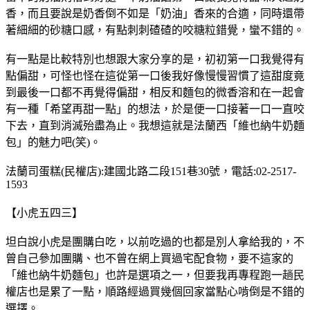
香，而且要說是奶香倒不如是「奶油」香來的合適，同時還帶
著細細的砂糖口感，有點刺刺碴碴的咬糖粒錯覺，蠻不錯的。
有一點是比較特別也想跟大家分享的是，初初第一口我覺得有
點偏甜，可怪也怪在這從第一口後我好像慢慢習慣了這甜度竟
到最後一口都不再覺得偏甜，相反和麵包的微香溶和在一起會
有一種「希望再甜一點」的想法，於是便一口接著一口一直咬
下去，直到消滅殆盡為止。我想這就是法蘭西「維也納牛奶麵
包」的魅力吧(笑)。
法蘭司蛋糕(民權店):建國北路二段151巷30號，電話:02-2517-
1593
【小虎五四三】
坦白說小虎是團購白吃，以前吃過的也都是別人拿給我的，不
曾自己參加團購、也不曾在網上買過宅配食物，要不這家的
「維也納牛奶麵包」也許是選項之一，但要我再專程跑一趟民
權店也是累了一點，順路經過買幾個回家當點心啃倒是不錯的
選擇。