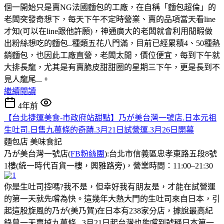
個一開始只是賣NG法國麵包的工廠，在自稱「麵包超倫」的
老闆突發奇想下，每天下午不定時營業、賣的品項當天看line
才知(可以在line跟他許願)，神通廣大的老闆就會利用閒暇做
出粉絲想吃的麵包..種類五花八門滿，目前已經累積4、50種熱
銷麵包，也因此工廠直營，老闆太閒，價位便宜，每到下午就
大排長龍，尤其是有賣脆皮甜甜圈的星期三下午，更是長到不
見人龍尾...。
繼續閱讀
4年前
【台北捷運美食-市政府站甜點】乃が美台灣一號店.日本元祖
生吐司.日售九萬條的奇蹟.3月21日試營運.3月26日開幕
麵包店
美味食記
乃が美台灣一號店(
FB粉絲團
):台北市信義區忠孝東路五段8號
1樓(統一時代百貨一樓，興雅路旁)，營業時間：11:00–21:30
你是生吐司控嗎?我不是，但幸好我有朋友是，才能在試營運
的第一天就先嚐為快。這幾年大熱大門的生吐司來自日本，引
起這股旋風的乃が(美乃賀)在日本有238家分店，據說最高紀
錄曾一天賣掉九萬條...3月21日起台灣也能嚐到號稱日本第一