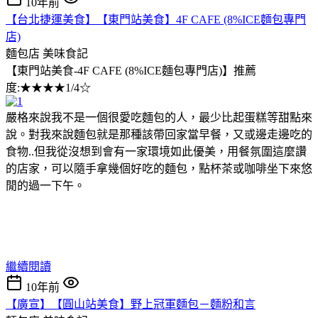
10年前
【台北捷運美食】【東門站美食】4F CAFE (8%ICE麵包專門
店)
麵包店
美味食記
【東門站美食-4F CAFE (8%ICE麵包專門店)】推薦
度:★★★★1/4☆
嚴格來說我不是一個很愛吃麵包的人，最少比起蛋糕等甜點來
說。對我來說麵包就是那種該帶回家當早餐，又或邊走邊吃的
食物..但我從沒想到會有一家環境如此優美，用餐氛圍這麼讚
的店家，可以隨手拿幾個好吃的麵包，點杯茶或咖啡坐下來悠
閒的過一下午。
繼續閱讀
10年前
【廣宣】【圓山站美食】野上冠軍麵包－麵粉和言