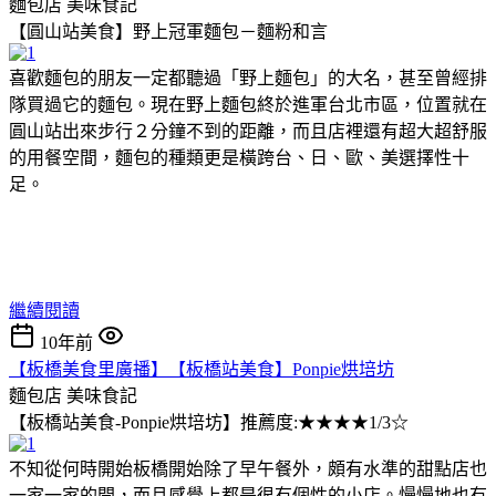
麵包店
美味食記
【圓山站美食】野上冠軍麵包－麵粉和言
喜歡麵包的朋友一定都聽過「野上麵包」的大名，甚至曾經排
隊買過它的麵包。現在野上麵包終於進軍台北市區，位置就在
圓山站出來步行２分鐘不到的距離，而且店裡還有超大超舒服
的用餐空間，麵包的種類更是橫跨台、日、歐、美選擇性十
足。
繼續閱讀
10年前
【板橋美食里廣播】【板橋站美食】Ponpie烘培坊
麵包店
美味食記
【板橋站美食-Ponpie烘培坊】推薦度:★★★★1/3☆
不知從何時開始板橋開始除了早午餐外，頗有水準的甜點店也
一家一家的開，而且感覺上都是很有個性的小店。慢慢地也有