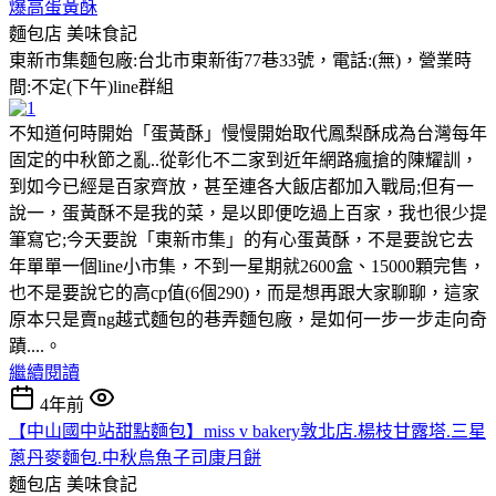
爆高蛋黃酥
麵包店
美味食記
東新市集麵包廠:台北市東新街77巷33號，電話:(無)，營業時
間:不定(下午)line群組
不知道何時開始「蛋黃酥」慢慢開始取代鳳梨酥成為台灣每年
固定的中秋節之亂..從彰化不二家到近年網路瘋搶的陳耀訓，
到如今已經是百家齊放，甚至連各大飯店都加入戰局;但有一
說一，蛋黃酥不是我的菜，是以即便吃過上百家，我也很少提
筆寫它;今天要說「東新市集」的有心蛋黃酥，不是要說它去
年單單一個line小市集，不到一星期就2600盒、15000顆完售，
也不是要說它的高cp值(6個290)，而是想再跟大家聊聊，這家
原本只是賣ng越式麵包的巷弄麵包廠，是如何一步一步走向奇
蹟....。
繼續閱讀
4年前
【中山國中站甜點麵包】miss v bakery敦北店.楊枝甘露塔.三星
蔥丹麥麵包.中秋烏魚子司康月餅
麵包店
美味食記