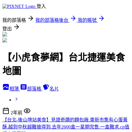
登入
我的部落格
我的部落格後台
我的帳號
登出
【小虎食夢網】台北捷運美食
地圖
相簿
部落格
名片
2年前
【台北-後山埤站美食】見證奇蹟的麵包廠.東新市集有心蛋黃
酥.越到中秋越難搶得到.去年2600盒一星期完售.一盒難求.cp值