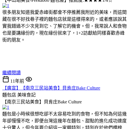
【中山站美食-Peekaboo 麵包屋】推薦度:★★★★1/4☆
很多朋友知道我愛赤峰街都會不停推薦我附近的美味，而這間
藏在很不好找巷子裡的麵包店就是這樣得來的，或者應該說其
實我錯過不少次見到它、了解它的機會。但，我常說人和食物
也是要講緣份的，現在緣份就來了，1+2訪獻給同樣喜歡赤峰
街的朋友。
繼續閱讀
11年前
【廣宣】【南京三民站美食】貝肯庄Bake Culture
麵包店
美味食記
【南京三民站美食】貝肯庄Bake Culture
麵包是小時候很想吃卻不太容易吃到的食物，但不知為何這幾
年卻慢慢不吃，即便台灣這幾年在麵包、甜點的進化成功速度
十分驚人，但今年要介紹這一家頗特別，特別在於他們標榜