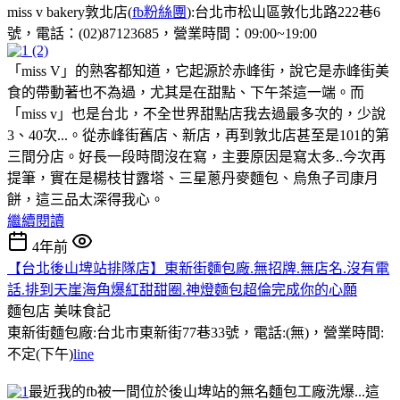
miss v bakery敦北店(
fb粉絲團
):台北市松山區敦化北路222巷6
號，電話：(02)87123685，營業時間：09:00~19:00
「miss V」的熟客都知道，它起源於赤峰街，說它是赤峰街美
食的帶動著也不為過，尤其是在甜點、下午茶這一端。而
「miss v」也是台北，不全世界甜點店我去過最多次的，少說
3、40次...。從赤峰街舊店、新店，再到敦北店甚至是101的第
三間分店。好長一段時間沒在寫，主要原因是寫太多..今次再
提筆，實在是楊枝甘露塔、三星蔥丹麥麵包、烏魚子司康月
餅，這三品太深得我心。
繼續閱讀
4年前
【台北後山埤站排隊店】東新街麵包廠.無招牌.無店名.沒有電
話.排到天崖海角爆紅甜甜圈.神燈麵包超倫完成你的心願
麵包店
美味食記
東新街麵包廠:台北市東新街77巷33號，電話:(無)，營業時間:
不定(下午)
line
最近我的fb被一間位於後山埤站的無名麵包工廠洗爆...這