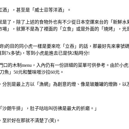
紅酒」，甚至是「威士忌等洋酒」。
就是了，除了上述的食物外也有不少從日本空運來台的「新鮮水
市場」，就算不是為了裡面的「立食」或是外面的「燒烤」，光
妳)的目的同小虎一樣是要來吃「立吞」的話，那最好先來拿號
跳到7x多號)，等到小虎能進去已是快2點時分!
門口的木制menu，入內仍有一份詳細的菜單可供參考。由於小
魚」50元和蟹味噌沙拉60元。
，分別是最上方以「漁網」為創意的燈、像是玻離罐的燈飾，以
「沙朗牛排」，肚子咕咕叫彷彿是最大的折磨。」
至於好在那就不清楚了(笑)。