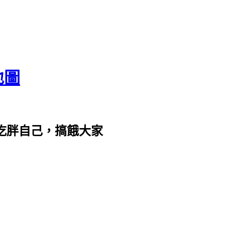
地圖
com。吃胖自己，搞餓大家