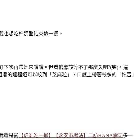
我也想吃杯奶酪結束這一餐。
下次再帶她來嚐嚐。但看倌應該等不了那麼久吧?(笑)，這
咀嚼的過程還可以咬到「芝麻粒」，口感上帶著較多的「拖舌」
我還是愛
【虎亂吃一通】【永安市場站】二訪HANA壽司
多一