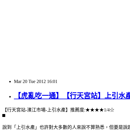
Mar
20
Tue
2012
16:01
【虎亂吃一通】【行天宮站】上引水產(立
【行天宮站-濱江市場-上引水產】推薦度:★★★★1/4☆
說到「上引水產」也許對大多數的人來說不算熟悉，但要是說起