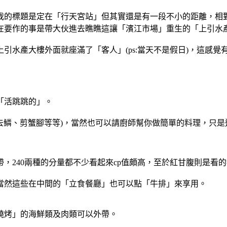
我的標題是定在「行天宮站」但其實還是有一段不小的距離，相
在要作的事是帶大伙進去瞧瞧這讓「濱江市場」重生的「上引水
引水產大樓外面就座滿了「客人」(ps:當天不是假日)，這感
「活跳跳的」。
如去鱗、剪蟹腳等等)，當然也可以請廚師幫你做簡單的料理，只
，240兩種的分量都不少看起來cp值頗高，至於紅甘腹則是看
當然這些在中間的「立食餐廳」也可以點「牛排」來享用。
燒烤」的海鮮類及肉類可以外帶。