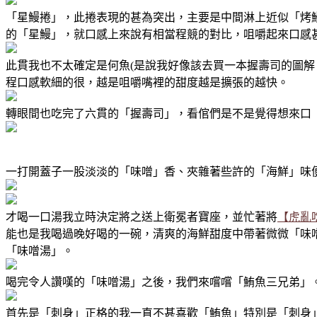
「星鰻捲」，此捲表現的甚為突出，主要是中間淋上近似「烤
的「星鰻」，就口感上來說有相當程競的對比，咀嚼起來口感
此貫我也不太確定是何魚(是說我好像該去買一本握壽司的圖解
程口感軟細的很，越是咀嚼嘴裡的甜度越是擴張的越快。
轉眼間也吃完了六貫的「握壽司」，看倌們是不是覺得想來口「
一打開蓋子一股淡淡的「味噌」香、夾雜著些許的「海鮮」味
才喝一口湯我立時決定將之送上衛冕者寶座，並忙著將
【虎亂
能也是我喝過晚好喝的一碗，清爽的海鮮甜度中帶著微微「味
「味噌湯」。
喝完令人讚嘆的「味噌湯」之後，我們來嚐嚐「鮪魚三兄弟」
首先是「刺身」正格的我一直不甚喜歡「鮪魚」特別是「刺身