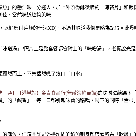
鰻魚」的醬汁味十分迷人，加上外頭微酥微脆的「海苔片」和飯
甚佳，當然味道也夠美味。
，以好應付這類的情況XD)，不過其味道我倒是略為記得。此
味噌湯」?照片上是點套餐都會附上的「味噌湯」，老實說光是看
便飄然而上，不禁猛然嚥了幾口「口水」。
吃一通】【港墘站】金泰食品行(無敵海鮮蓋飯)
的味噌湯給踢下「
噌」的「鹹香」，每一口都引起味蕾的稱嘆，喝下的同時「舌根
。
」的部位，但這興許是外邊坊間的鮪魚刺身都帶著略為「軟爛」