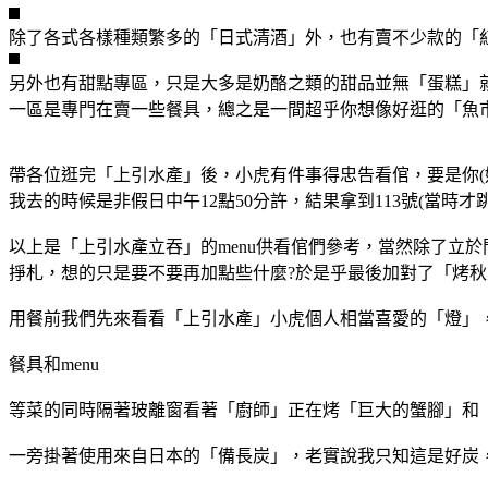
除了各式各樣種類繁多的「日式清酒」外，也有賣不少款的「
另外也有甜點專區，只是大多是奶酪之類的甜品並無「蛋糕」
一區是專門在賣一些餐具，總之是一間超乎你想像好逛的「魚
帶各位逛完「上引水產」後，小虎有件事得忠告看倌，要是你(
我去的時候是非假日中午12點50分許，結果拿到113號(當時才
以上是「上引水產立吞」的menu供看倌們參考，當然除了立於
掙札，想的只是要不要再加點些什麼?於是乎最後加對了「烤秋刀
用餐前我們先來看看「上引水產」小虎個人相當喜愛的「燈」
餐具和menu
等菜的同時隔著玻離窗看著「廚師」正在烤「巨大的蟹腳」和
一旁掛著使用來自日本的「備長炭」，老實說我只知這是好炭，