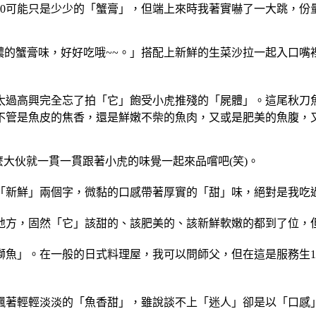
60可能只是少少的「蟹膏」，但端上來時我著實嚇了一大跳，份
好濃的蟹膏味，好好吃哦~~。」搭配上新鮮的生菜沙拉一起入口
的太過高興完全忘了拍「它」飽受小虎推殘的「屍體」。這尾秋刀
。不管是魚皮的焦香，還是鮮嫩不柴的魚肉，又或是肥美的魚腹，
那麼大伙就一貫一貫跟著小虎的味覺一起來品嚐吧(笑)。
「新鮮」兩個字，微黏的口感帶著厚實的「甜」味，絕對是我吃過
地方，固然「它」該甜的、該肥美的、該新鮮軟嫩的都到了位，
鰤魚」。在一般的日式料理屋，我可以問師父，但在這是服務生1
裡飄著輕輕淡淡的「魚香甜」，雖說談不上「迷人」卻是以「口感