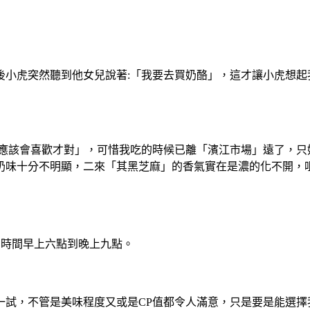
後小虎突然聽到他女兒說著:「我要去買奶酪」，這才讓小虎想起
應該會喜歡才對」，可惜我吃的時候已離「濱江市場」遠了，只好
奶味十分不明顯，二來「其黑芝麻」的香氣實在是濃的化不開，
8，營業時間早上六點到晚上九點。
一試，不管是美味程度又或是CP值都令人滿意，只是要是能選擇