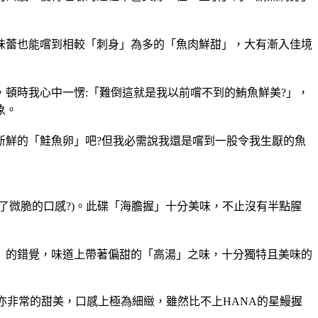
味蕾也能嚐到相較「刺身」為多的「魚肉鮮甜」，大有漸入佳境
頓時我心中一愣:「難倒這就是我以前嚐不到的鮪魚鮮美?」，
象。
新鮮的「鮭魚卵」吧?但我必需說我還是嚐到一股令我生厭的魚
了微脆的口感?)。此碟「海膽握」十分美味，不止沒有半點腥
」的錯覺，味道上帶著偏甜的「高湯」之味，十分獨特且美味的
亦非常的甜美，口感上極為細緻，雖然比不上HANA的星鰻握