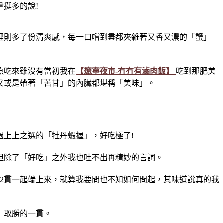
量挺多的說!
嘴裡則多了份清爽感，每一口嚐到盡都夾雜著又香又濃的「蟹」
魚吃來雖沒有當初我在
【遼寧夜市-冇冇有滷肉飯】
吃到那肥美
又或是帶著「苦甘」的內臟都堪稱「美味」。
上上之選的「牡丹蝦握」，好吃極了!
但除了「好吃」之外我也吐不出再精妙的言詞。
2貫一起端上來，就算我要問也不知如何問起，其味道說真的我
」取勝的一貫。