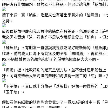
硬是沒有此類問題，雖然談不上極品，但最少讓我對「鮪魚刺
接下來這一貫「鮪魚」吃起來也有著出乎意外的「油滑感」，
之勢。
最後這鮪魚中腹和我印象中的鮪魚有段差距，色澤明顯淡上許
我必需老實說「這一貫也許不足以令我從此愛上「鮪魚」，但
「鮭魚卵」。有朋友一直強調我是沒吃過好吃新鮮的「鮭魚卵
腥味，嚇的我大口喝下所剩無及的全部「味噌湯」，再猛然吞
PS:不過這鮭魚卵的顏色和坊間的偏橘色還真是大大不同。
「海膽」握。比較特別的是其呈現方法，並不像外邊那般包上一
味，同時夾帶著大量海洋的鮮味和海膽獨一無二的「甜」味，真
「玉子燒」，其口感十分像是「蒸蛋糕」好像一碰微熱的「口
「玉子燒」。
假如看倌有細數的話也許會發覺少了一貫XD是的其中一張「星