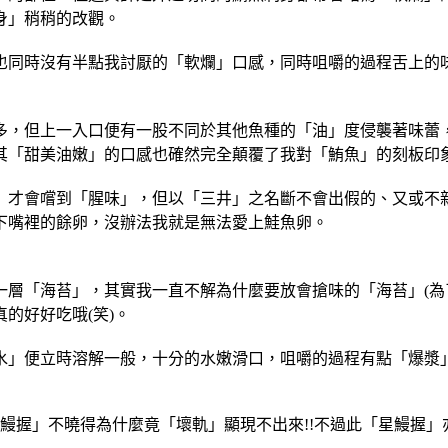
身」稍稍的改觀。
也同時沒有半點我討厭的「軟爛」口感，同時咀嚼的過程舌上的
多，但上一入口便有一股不同於其他魚種的「油」度侵襲著味蕾，
其「甜美油嫩」的口感也確然完全顛覆了我對「鮪魚」的刻板印
」才會嚐到「腥味」，但以「三井」之名斷不會出假的、又或不
下嘴裡的餘卵，沒辦法我就是無法愛上鮭魚卵。
層「海苔」，其實我一直不解為什麼要放會搶味的「海苔」(為
的好好吃哦(笑)。
水」便立時溶解一般，十分的水嫩滑口，咀嚼的過程有點「爆漿
鰻握」不曉得為什麼竟「壞軌」顯現不出來!!不過此「星鰻握」