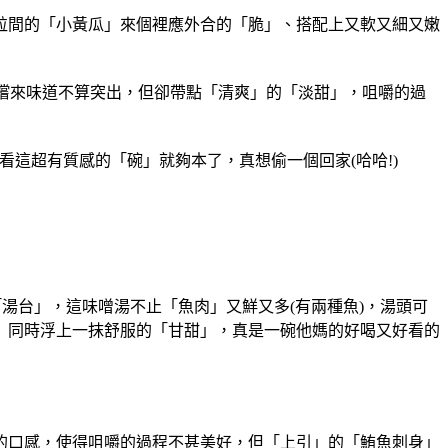
粒間的「小黃瓜」來個裡應外合的「脆」、搭配上又軟又細又嫩
貫嚐來味道不算突出，但卻帶點「清爽」的「淡甜」，咀嚼的過
這超有質感的「碗」就夠本了，真想偷一個回家(哈哈!)
湯台」，這味噌湯不止「魚肉」又鮮又多(有兩種魚)，湯頭可
」同時浮上一抹舒服的「甘甜」，真是一碗他媽的好喝又好看的
的口感，使得咀嚼的過程不甚美好，但「上引」的「鮪魚刺身」