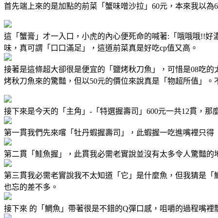
首先端上來的是加點的前菜「蟹味噌沙拉」60元，本來我以為
這「蟹膏」才一入口，小虎的內心便死命的喊著:「哦哦哦!!
味，真可謂「口口滿足」，這道前菜真是好吃cp值又高。
接著是這條超大卻很是便宜的「鹽烤秋刀魚」，可惜是08吃
烤秋刀魚來的驚豔，但以50元的價位來說真是「物超所值」
接下來是今天的「主角」-「特選握壽司」600元一共12貫，
第一貫我們先來嚐「牡丹蝦握壽司」，此蝦握一吃進嘴裡只得
第二貫「鮭魚握」，此貫我必需老實說並沒有太多令人驚豔的
第三貫我必需老實說我不太知道「它」是什麼魚，但我猜是「
也忘的差不多。
接下來 的「鯛魚」帶著很是不錯的Q彈口感，咀嚼的過程嘴