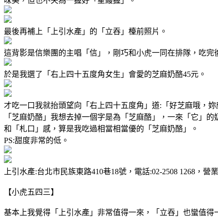
味美，但也不失為一握好「星鰻握」。
最後再補上「上引水產」的「立吞」檯前照片。
這背影是信樂團的主唱「信」，剛巧和小虎一同在排隊，吃完
於是我選了「右上四十五度角女生」會愛的芝麻奶酪45元。
才吃一口我就抬頭望向「右上四十五度角」道:「好芝麻哦，妳
「芝麻奶酪」我想去掉一個字是為「芝麻酪」，一來「它」的
和「札口」感，算是我吃過相當相當優的「芝麻奶酪」。
PS:甜度非常的低。
上引水產:台北市民族東路410巷18號，電話:02-2508 126
【小虎五四三】
基本上我覺得「上引水產」非常值得一來，「立吞」也蠻值得