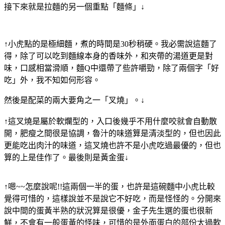
接下來就是拉麵的另一個重點「麵條」↓
↑小虎點的是極細麵，煮的時間是30秒稍硬。我必需說這麵了
得，除了可以吃到麵線本身的香味外，和夾帶的湯道更是對
味，口感相當滑順，麵Q中還帶了些許嚼勁，除了兩個字「好
吃」外，我不知如何形容。
然後是配菜的兩大要角之一「叉燒」。↓
↑這叉燒是屬於軟爛型的，入口後幾乎不用什麼咬就會自動散
開，肥瘦之間很是協調，魯汁的味道算是清淡型的，但也因此
更能吃出肉汁的味道，這叉燒也許不是小虎吃過最優的，但也
算的上是佳作了。最後則是黃金蛋↓
↑嗯~~怎麼說呢!!這兩個一半的蛋，也許是這碗麵中小虎比較
覺得可惜的，這樣說並不是說它不好吃，而是怪怪的。分開來
說中間的蛋黃半熟的狀況算是很優，金子先生選的蛋也很新
鮮，不會有一般蛋黃的怪味，可惜的是外面蛋白的部份太過軟