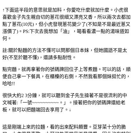
↑下面這半段的意思就是加料，你愛吃什麼就加什麼。小虎很
喜歡金子先生親自切的蔥花很細又漂亮又香，所以兩次去都加
點了蔥花(10元)，但小虎發現蔥花變少了(不知是不是最近蔥又
漲價了)。PS:下次去我想加「油」，喝看看濃一點的湯味道如
何。
註:關於點麵的方法不懂可以問那個日本妹，但她國語不是太
好(不至於聽不懂)，還請多點耐性。
點完麵，就再拿著你的號碼牌回位子上等煮麵。可以的話，順
便自己拿一下餐具，在櫃檯的右側，不然我看那個妹挺忙的，
哈哈!!
很快大約2 3分鐘，就可以聽到金子先生操著不是很流利的中
文喊著:「一號~~~~~~~~~~。」。接著把你的號碼牌還給老
板，就可以把麵端回去享用了。↓
這是剛端上來的拉麵，看的出來配料頗豐。豆芽菜十分的脆