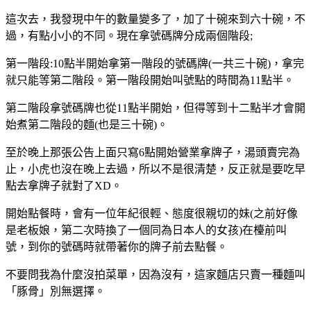
這次去，我發現中午的數量變多了，加了十碗來到六十碗，不
過，有點小小的不同。現在拿號碼牌分成兩個階段;
第一階段:10點半開始拿第一階段的號碼牌(一共三十碗)，拿完
就只能等第二階段。第一階段開始叫號點的時間為11點半。
第二階段拿號碼牌也從11點半開始，但得等到十二點半才會開
始煮第二階段的麵(也是三十碗)。
至於晚上那張公告上面只寫6點開始營業拿牌子，湯頭賣完為
止，小虎也沒在晚上去過，所以不是很清楚，反正就是要吃早
點去拿牌子就對了XD。
開始點餐時，會有一位年紀很輕、態度很親切的妹(之前好像
是老板娘，第二次時換了一個同為日本人的女孩)在檯前叫
號，到你的號碼時就帶著你的牌子前去點餐。
不要問我為什麼沒拍菜單，因為沒有，這家麵店只賣一種麵叫
「豚骨」別無選擇。