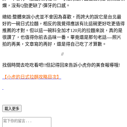
爛，沒有Q勁更缺了\彈牙的口感。
總結:整體來說小虎並不會因為喜歡，而誇大的說它是台北最
好的一碗日式拉麵，相反的我覺得應該有比這碗更好吃更值得
推薦的才對。但以這一碗料全加才120元的拉麵來說，真的是
很讚了，也值得你前去品味一番。畢竟還是那句老話----照片
拍的再美，文章寫的再好，還是得自己吃了才算數。
//
找個時間去吃吃看吧!!但記得回來告訴小虎你的美食報導哦!
【小虎的日式拉麵攻略目次】
載入更多