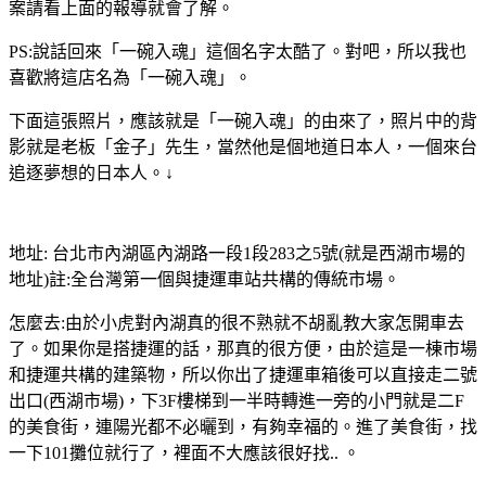
案請看上面的報導就會了解。
PS:說話回來「一碗入魂」這個名字太酷了。對吧，所以我也
喜歡將這店名為「一碗入魂」。
下面這張照片，應該就是「一碗入魂」的由來了，照片中的背
影就是老板「金子」先生，當然他是個地道日本人，一個來台
追逐夢想的日本人。↓
地址: 台北市內湖區內湖路一段1段283之5號(就是西湖市場的
地址)註:全台灣第一個與捷運車站共構的傳統市場。
怎麼去:由於小虎對內湖真的很不熟就不胡亂教大家怎開車去
了。如果你是搭捷運的話，那真的很方便，由於這是一棟市場
和捷運共構的建築物，所以你出了捷運車箱後可以直接走二號
出口(西湖市場)，下3F樓梯到一半時轉進一旁的小門就是二F
的美食街，連陽光都不必曬到，有夠幸福的。進了美食街，找
一下101攤位就行了，裡面不大應該很好找.. 。