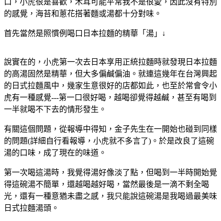
口，小虎很是喜歡，木耳可能平常我不是很愛，因此沒有特別
的感覺，海苔和蔥花搭著麵或湯都十分對味。
首先當然是照慣例喝口日本拉麵的精華「湯」↓
說實在的，小虎第一次去日本享用正統拉麵時就發現日本拉麵
的高湯固然是精華，但大多偏鹹偏油。就連這幾年在台灣興起
的日式拉麵風中，幾家生意很好的店都如此，也至於常會令小
虎有一種感覺---第一口很好喝，越喝卻覺得越鹹，甚至有喝到
一半就喝不下去的情形發生。
有關這個問題，從報導中得知，金子先生在一開始也碰到同樣
的問題(詳細自行看報導，小虎就不多言了)。於是改良了這碗
湯的口味，成了現在的味道。
第一次喝這湯時，我覺得湯好像淡了點，但喝到一半時開始覺
得這碗湯不簡單，還越喝越好喝，當然最後是一滴不剩全喝
光，還有一種意猶未盡之感，我只能說這碗湯是我喝過最美味
日式拉麵湯頭。