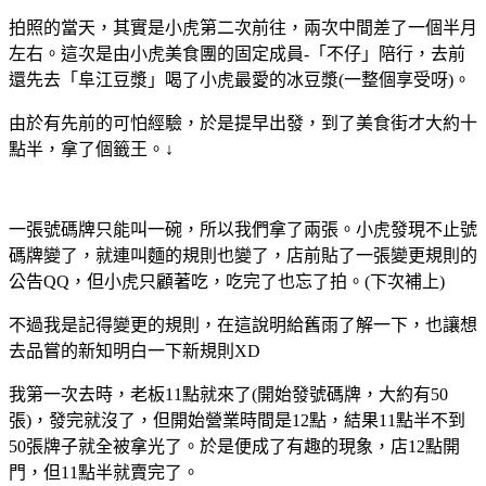
拍照的當天，其實是小虎第二次前往，兩次中間差了一個半月
左右。這次是由小虎美食團的固定成員-「不仔」陪行，去前
還先去「阜江豆漿」喝了小虎最愛的冰豆漿(一整個享受呀)。
由於有先前的可怕經驗，於是提早出發，到了美食街才大約十
點半，拿了個籤王。↓
一張號碼牌只能叫一碗，所以我們拿了兩張。小虎發現不止號
碼牌變了，就連叫麵的規則也變了，店前貼了一張變更規則的
公告QQ，但小虎只顧著吃，吃完了也忘了拍。(下次補上)
不過我是記得變更的規則，在這說明給舊雨了解一下，也讓想
去品嘗的新知明白一下新規則XD
我第一次去時，老板11點就來了(開始發號碼牌，大約有50
張)，發完就沒了，但開始營業時間是12點，結果11點半不到
50張牌子就全被拿光了。於是便成了有趣的現象，店12點開
門，但11點半就賣完了。