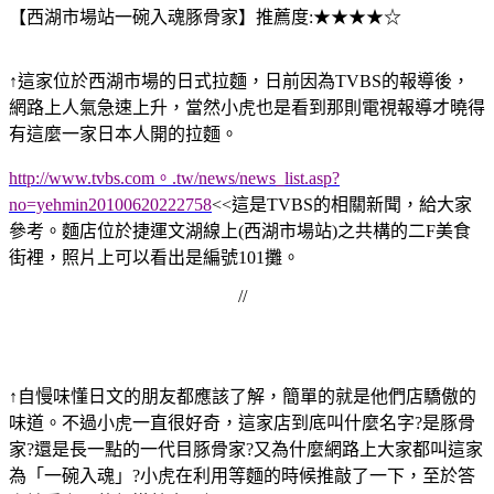
【西湖市場站一碗入魂豚骨家】推薦度:★★★★☆
↑這家位於西湖市場的日式拉麵，日前因為TVBS的報導後，
網路上人氣急速上升，當然小虎也是看到那則電視報導才曉得
有這麼一家日本人開的拉麵。
http://www.tvbs.com。.tw/news/news_list.asp?
no=yehmin20100620222758
<<這是TVBS的相關新聞，給大家
參考。麵店位於捷運文湖線上(西湖市場站)之共構的二F美食
街裡，照片上可以看出是編號101攤。
//
↑自慢味懂日文的朋友都應該了解，簡單的就是他們店驕傲的
味道。不過小虎一直很好奇，這家店到底叫什麼名字?是豚骨
家?還是長一點的一代目豚骨家?又為什麼網路上大家都叫這家
為「一碗入魂」?小虎在利用等麵的時候推敲了一下，至於答