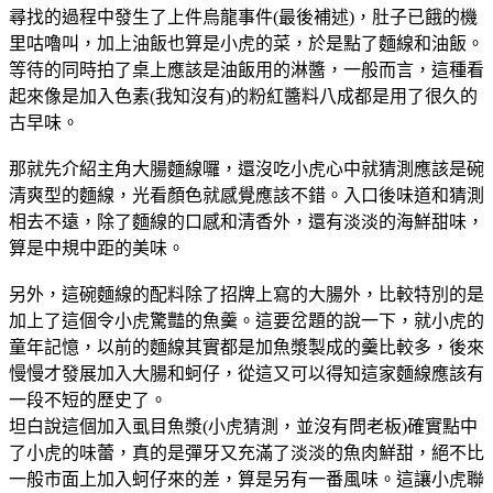
尋找的過程中發生了上件烏龍事件(最後補述)，肚子已餓的機
里咕嚕叫，加上油飯也算是小虎的菜，於是點了麵線和油飯。
等待的同時拍了桌上應該是油飯用的淋醬，一般而言，這種看
起來像是加入色素(我知沒有)的粉紅醬料八成都是用了很久的
古早味。
那就先介紹主角大腸麵線囉，還沒吃小虎心中就猜測應該是碗
清爽型的麵線，光看顏色就感覺應該不錯。入口後味道和猜測
相去不遠，除了麵線的口感和清香外，還有淡淡的海鮮甜味，
算是中規中距的美味。
另外，這碗麵線的配料除了招牌上寫的大腸外，比較特別的是
加上了這個令小虎驚豔的魚羹。這要岔題的說一下，就小虎的
童年記憶，以前的麵線其實都是加魚漿製成的羹比較多，後來
慢慢才發展加入大腸和蚵仔，從這又可以得知這家麵線應該有
一段不短的歷史了。
坦白說這個加入虱目魚漿(小虎猜測，並沒有問老板)確實點中
了小虎的味蕾，真的是彈牙又充滿了淡淡的魚肉鮮甜，絕不比
一般市面上加入蚵仔來的差，算是另有一番風味。這讓小虎聯