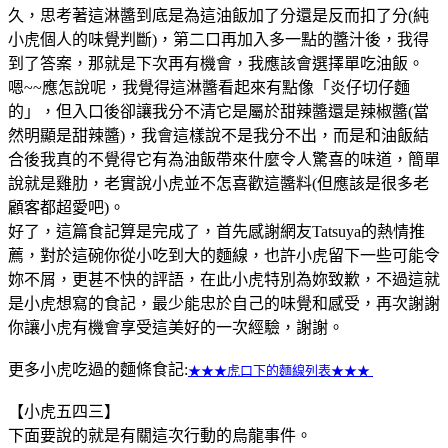
久，思考著這淋醬到底是為這油飯加了分還是反而扣了分(純
小虎個人的味覺判斷)，第二口再加入多一點的醬汁後，我得
到了答案，那就是下次再有機會，我應該會選擇單吃油飯。
嗯~~應怎說呢，我覺得這淋醬看起來有點像「炎仔切仔麵
的」，但入口後卻讓我分不清它是屬於甜辣醬還是辣椒醬(當
然明顯是甜辣醬)，我會這樣說不是我分不出，而是和油飯結
合後我真的不覺得它有為油飯帶來什麼令人驚喜的味道，簡單
說就是雞肋，老實說小虎並不怎喜歡這醬料(但應該是很多老
顧客都超愛吧)。
好了，這篇食記算是完成了，首先感謝網友Tatsuya的熱情推
薦，對於這碗你從小吃到大的麵線，也許小虎留下一些可能令
妳不屑，更甚不快的評語，在此小虎特別為妳致歉，不過這就
是小虎想寫的食記，最少能忠於自己的味覺和感受，再次謝謝
你讓小虎有機會享受這美好的一次經驗，謝謝。
更多小虎吃過的麵條食記:
★★★虎口下的麵線列表★★★
【小虎五四三】
下面要說的就是有關這次行動的烏龍事件。