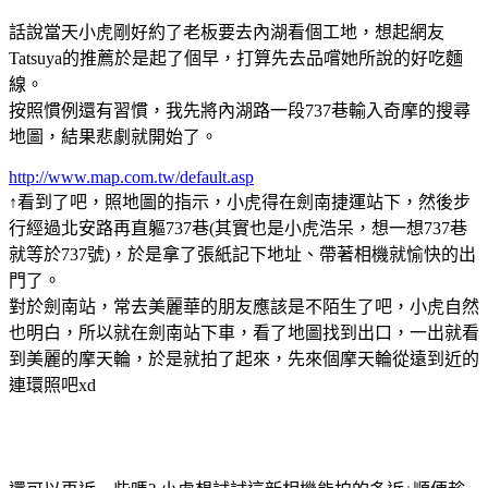
話說當天小虎剛好約了老板要去內湖看個工地，想起網友
Tatsuya的推薦於是起了個早，打算先去品嚐她所說的好吃麵
線。
按照慣例還有習慣，我先將內湖路一段737巷輸入奇摩的搜尋
地圖，結果悲劇就開始了。
http://www.map.com.tw/default.asp
↑看到了吧，照地圖的指示，小虎得在劍南捷運站下，然後步
行經過北安路再直軀737巷(其實也是小虎浩呆，想一想737巷
就等於737號)，於是拿了張紙記下地址、帶著相機就愉快的出
門了。
對於劍南站，常去美麗華的朋友應該是不陌生了吧，小虎自然
也明白，所以就在劍南站下車，看了地圖找到出口，一出就看
到美麗的摩天輪，於是就拍了起來，先來個摩天輪從遠到近的
連環照吧xd