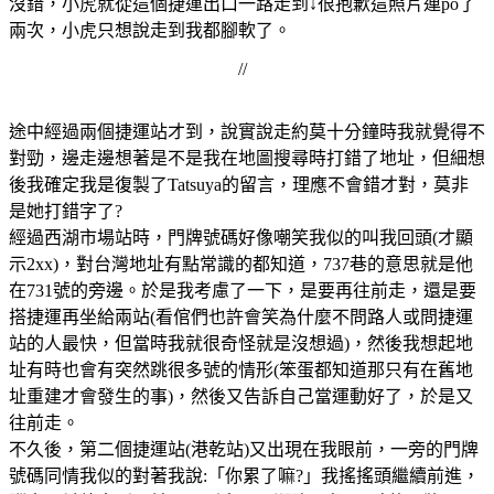
沒錯，小虎就從這個捷運出口一路走到↓很抱歉這照片連po了
兩次，小虎只想說走到我都腳軟了。
//
途中經過兩個捷運站才到，說實說走約莫十分鐘時我就覺得不
對勁，邊走邊想著是不是我在地圖搜尋時打錯了地址，但細想
後我確定我是復製了Tatsuya的留言，理應不會錯才對，莫非
是她打錯字了?
經過西湖市場站時，門牌號碼好像嘲笑我似的叫我回頭(才顯
示2xx)，對台灣地址有點常識的都知道，737巷的意思就是他
在731號的旁邊。於是我考慮了一下，是要再往前走，還是要
搭捷運再坐給兩站(看倌們也許會笑為什麼不問路人或問捷運
站的人最快，但當時我就很奇怪就是沒想過)，然後我想起地
址有時也會有突然跳很多號的情形(笨蛋都知道那只有在舊地
址重建才會發生的事)，然後又告訴自己當運動好了，於是又
往前走。
不久後，第二個捷運站(港乾站)又出現在我眼前，一旁的門牌
號碼同情我似的對著我說:「你累了嘛?」我搖搖頭繼續前進，