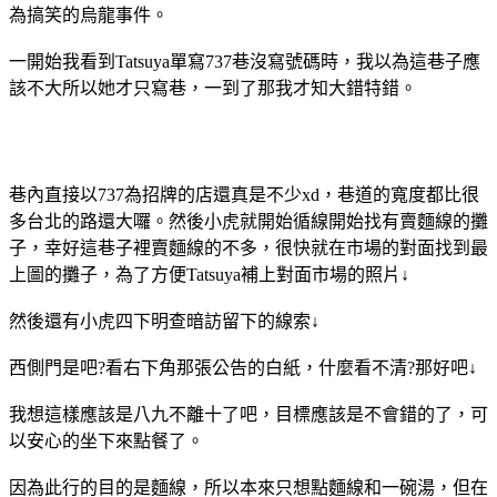
為搞笑的烏龍事件。
一開始我看到Tatsuya單寫737巷沒寫號碼時，我以為這巷子應
該不大所以她才只寫巷，一到了那我才知大錯特錯。
巷內直接以737為招牌的店還真是不少xd，巷道的寬度都比很
多台北的路還大囉。然後小虎就開始循線開始找有賣麵線的攤
子，幸好這巷子裡賣麵線的不多，很快就在市場的對面找到最
上圖的攤子，為了方便Tatsuya補上對面市場的照片↓
然後還有小虎四下明查暗訪留下的線索↓
西側門是吧?看右下角那張公告的白紙，什麼看不清?那好吧↓
我想這樣應該是八九不離十了吧，目標應該是不會錯的了，可
以安心的坐下來點餐了。
因為此行的目的是麵線，所以本來只想點麵線和一碗湯，但在