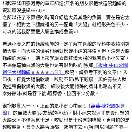
想起基隆田寮河旁的童年記憶(無名的朋友很抱歉這碗麵線的
資料還沒搬過來xd)。
之所以花了不算短的時間介紹這大異其趣的魚羹，實在是它太
優了，相對之下麵線裡的另一配角「大腸」就相形失色不少，
可以的話我願意把大腸全換成魚羹xd
看過小虎之前的麵線報導的一定了解在麵線的配料中我特別鐘
情大腸，而大腸的優劣也絕對影響小虎的評價。但，這碗大腸
麵線的大腸，一端上來就讓喜歡紅燒大腸的我有點小小失望，
不過像這種白滷的大腸也是有很夠味的哦(如
【
板橋-中山公園
蚵仔大腸麵線
★★★★75分】
那碗，請參考下列的文章)。入
口後，直覺大腸偏軟爛，咬勁不足(私下觀感，興許有些人就
愛這種偏軟爛的大腸)，細咬後大腸特殊的香味也略為不足，
幸好餘味(就是吞下後)還算香，拉回不少分數。
很抱歉亂入一下，上面的是小虎心中no:1
【
萬華-陳記腸蚵麵
線
】
的無敵大腸(朋友給的稱號)，對小虎來說這才是最理想的
大腸xd。不僅香氣十足，咬勁也是十份有飽嘴感，更可怕的是
越咬越香，會令人將舌頭都一起嚼下去。(喂!可以回題了吧---