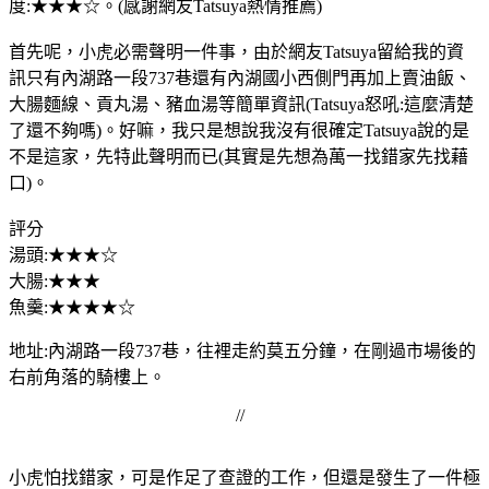
度:★★★☆。(感謝網友Tatsuya熱情推薦)
首先呢，小虎必需聲明一件事，由於網友Tatsuya留給我的資
訊只有內湖路一段737巷還有內湖國小西側門再加上賣油飯、
大腸麵線、貢丸湯、豬血湯等簡單資訊(Tatsuya怒吼:這麼清楚
了還不夠嗎)。好嘛，我只是想說我沒有很確定Tatsuya說的是
不是這家，先特此聲明而已(其實是先想為萬一找錯家先找藉
口)。
評分
湯頭:★★★☆
大腸:★★★
魚羹:★★★★☆
地址:內湖路一段737巷，往裡走約莫五分鐘，在剛過市場後的
右前角落的騎樓上。
//
小虎怕找錯家，可是作足了查證的工作，但還是發生了一件極