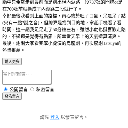
腦中只希望走到最前面是別出現內湖路一段737號的門牌or是
在700號前就換成了內湖路二段就行了。
幸好最後我看到上面的路標，內心終於吐了口氣，呆是呆了點
(只有一點?謎之音)，但總算是找到目的地，拿起手機看了看
時間，這一趟我足足走了50分鐘左右，雖然小虎也挺喜歡走路
的，不過還是覺得有點累，所幸當天早上的天氣還算清爽。
最後，謝謝大家看完笨小虎演的烏龍劇，再次感謝Tatsuya的
熱情推薦。
載入更多
公開留言
私密留言
發佈留言
請先
登入
以發表留言。