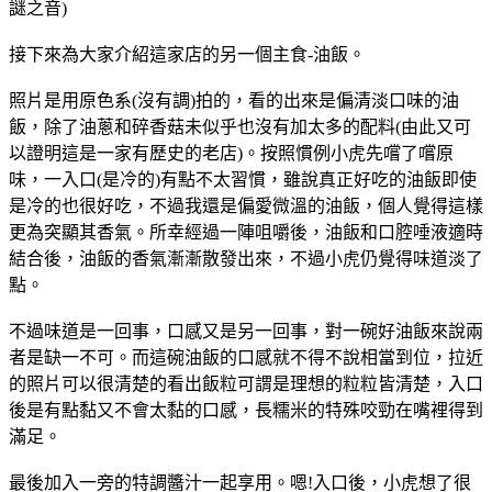
謎之音)
接下來為大家介紹這家店的另一個主食-油飯。
照片是用原色系(沒有調)拍的，看的出來是偏清淡口味的油
飯，除了油蔥和碎香菇未似乎也沒有加太多的配料(由此又可
以證明這是一家有歷史的老店)。按照慣例小虎先嚐了嚐原
味，一入口(是冷的)有點不太習慣，雖說真正好吃的油飯即使
是冷的也很好吃，不過我還是偏愛微溫的油飯，個人覺得這樣
更為突顯其香氣。所幸經過一陣咀嚼後，油飯和口腔唾液適時
結合後，油飯的香氣漸漸散發出來，不過小虎仍覺得味道淡了
點。
不過味道是一回事，口感又是另一回事，對一碗好油飯來說兩
者是缺一不可。而這碗油飯的口感就不得不說相當到位，拉近
的照片可以很清楚的看出飯粒可謂是理想的粒粒皆清楚，入口
後是有點黏又不會太黏的口感，長糯米的特殊咬勁在嘴裡得到
滿足。
最後加入一旁的特調醬汁一起享用。嗯!入口後，小虎想了很