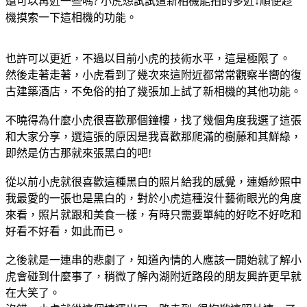
還可以再近一些嗎? 小虎想試試這新相機能拍的多近↓順便趁
機摸索一下這相機的功能。
也許可以更近，不過以目前小虎的技術水平，這是極限了。
然後走著走著，小虎看到了幾次來這附近都常常觀察半嚮的復
古建築酒店，不免俗的拍了幾張加上試了新相機的其他功能。
不曉得為什麼小虎很喜歡那個鐘樓，找了幾個角度我選了這張
和大家分享，選這張的原因是我喜歡那爬滿的樹藤和其鮮綠，
即然是仿古那就來張黑白的吧!
從以前小虎就很喜歡這種黑白的照片給我的感覺，連婚紗照中
我最愛的一張也是黑白的，對於小虎這種沒什藝術眼光的角度
來看，照片就跟和美食一樣，有時只需要單純的好吃不好吃和
好看不好看，如此而已。
之後就是一連串的悲劇了，知道內情的人應該一開始就了解小
虎會碰到什麼事了，稍微了解內湖附近路段的朋友興許更早就
在大笑了。