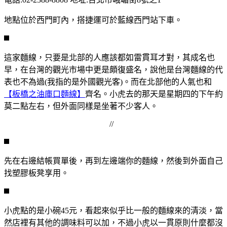
地點位於西門町內，搭捷運可於藍線西門站下車。
這家麵線，只要是北部的人應該都如雷貫耳才對，其成名也
早，在台灣的觀光市場中更是頗復盛名，說他是台灣麵線的代
表也不為過(我指的是外國觀光客)。而在北部他的人氣也和
【
板橋之油庫口麵線
】
齊名。小虎去的那天是星期四的下午約
莫二點左右，但外面同樣是坐著不少客人。
//
先在右邊結帳買單後，再到左邊端你的麵線，然後到外面自己
找塑膠板凳享用。
小虎點的是小碗45元，看起來似乎比一般的麵線來的清淡，當
然店裡有其他的調味料可以加，不過小虎以一貫原則什麼都沒