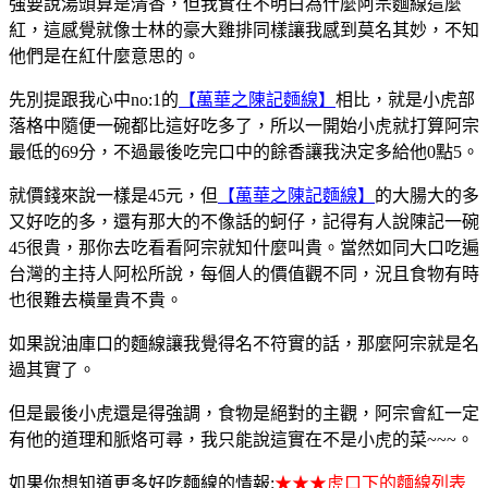
強要說湯頭算是清香，但我實在不明白為什麼阿宗麵線這麼
紅，這感覺就像士林的豪大雞排同樣讓我感到莫名其妙，不知
他們是在紅什麼意思的。
先別提跟我心中no:1的
【
萬華之陳記麵線
】
相比，就是小虎部
落格中隨便一碗都比這好吃多了，所以一開始小虎就打算阿宗
最低的69分，不過最後吃完口中的餘香讓我決定多給他0點5。
就價錢來說一樣是45元，但
【
萬華之陳記麵線
】
的大腸大的多
又好吃的多，還有那大的不像話的蚵仔，記得有人說陳記一碗
45很貴，那你去吃看看阿宗就知什麼叫貴。當然如同大口吃遍
台灣的主持人阿松所說，每個人的價值觀不同，況且食物有時
也很難去橫量貴不貴。
如果說油庫口的麵線讓我覺得名不符實的話，那麼阿宗就是名
過其實了。
但是最後小虎還是得強調，食物是絕對的主觀，阿宗會紅一定
有他的道理和脈烙可尋，我只能說這實在不是小虎的菜~~~。
如果你想知道更多好吃麵線的情報:
★★★虎口下的麵線列表