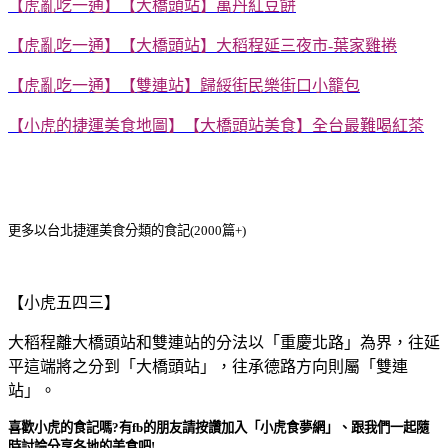
【虎亂吃一通】【大橋頭站】萬丹紅豆餅
【虎亂吃一通】【大橋頭站】大稻程延三夜市-葉家雞捲
【虎亂吃一通】【雙連站】歸綏街民樂街口小籠包
【小虎的捷運美食地圖】【大橋頭站美食】全台最難喝紅茶
更多以台北捷運美食分類的食記(2000篇+)
【小虎五四三】
大稻程離大橋頭站和雙連站的分法以「重慶北路」為界，往延
平這端將之分到「大橋頭站」，往承德路方向則屬「雙連
站」。
喜歡小虎的食記嗎?有fb的朋友請按讚加入「小虎食夢網」、跟我們一起隨
時討論分享各地的美食吧!