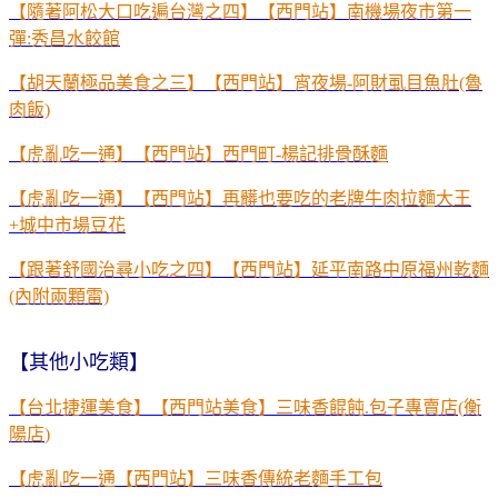
【隨著阿松大口吃遍台灣之四】【西門站】南機場夜市第一
彈:秀昌水餃館
【胡天蘭極品美食之三】【西門站】宵夜場-阿財虱目魚肚(魯
肉飯)
【虎亂吃一通】【西門站】西門町-楊記排骨酥麵
【虎亂吃一通】【西門站】再髒也要吃的老牌牛肉拉麵大王
+城中市場豆花
【跟著舒國治尋小吃之四】【西門站】延平南路中原福州乾麵
(內附兩顆雷)
【其他小吃類】
【台北捷運美食】【西門站美食】三味香餛飩
.
包子專賣店
(
衡
陽店
)
【虎亂吃一通【西門站】三味香傳統老麵手工包