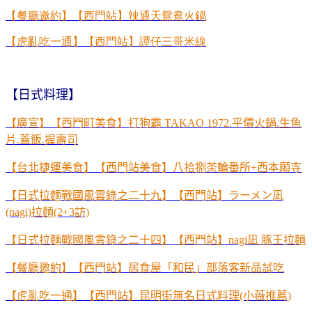
【餐廳邀約】【西門站】辣通天鴛鴦火鍋
【虎亂吃一通】【西門站】譚仔三哥米線
【日式料理】
【廣宣】【西門町美食】打狗霸
TAKAO 1972.
平價火鍋
.
生魚
片
.
蓋飯
.
握壽司
【台北捷運美食】【西門站美食】八拾捌茶輪番所
+
西本願寺
【日式拉麵戰國風雲錄之二十九】【西門站】ラーメン凪
(nagi)拉麵(2+3訪)
【日式拉麵戰國風雲錄之二十四】【西門站】nagi凪 豚王拉麵
【餐廳邀約】【西門站】居食
屋「和民」部落客新品
試吃
【虎亂吃一通】【西門站】昆明街無名日式料理(小薇推薦)