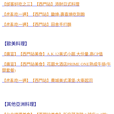
【邰客好吃之三】【西門站】添財日式料理
【虎亂吃一通】【西門站】鋤燒-壽喜燒吃到飽
【虎亂吃一通】【西門站】田舍手打麵
【歐美料理】
【廣宣】【西門站美食】
A.K.12
美式小館
.
大份量
.
高
CP
值
【廣宣】【西門站美食】花園大酒店PRIME ONE熟成牛排(午
間套餐)
【虎亂吃一通】【西門站】費城美式漢堡-大衛起司
【其他亞洲料理】