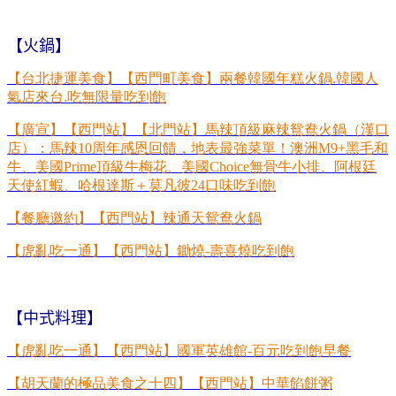
【火鍋】
【台北捷運美食】【西門町美食】兩餐韓國年糕火鍋
.
韓國人
氣店來台
.
吃無限量吃到飽
【
廣宣】【西門站】【北門站】馬辣頂級麻辣鴛鴦火鍋（漢口
店）：馬辣
10
周年感恩回饋，地表最強菜單！澳洲
M9+
黑毛和
牛、美國
Prime
頂級牛梅花、美國
Choice
無骨牛小排、阿根廷
天使紅蝦、哈根達斯＋莫凡彼
24
口味吃到飽
【餐廳邀約】【西門站】辣通天鴛鴦火鍋
【虎亂吃一通】【西門站】鋤燒
-
壽喜燒吃到飽
【中式料理】
【虎亂吃一通】【西門站】國軍英雄館
-
百元吃到飽早餐
【胡天蘭的極品美食之十四】【西門站】中華餡餅粥