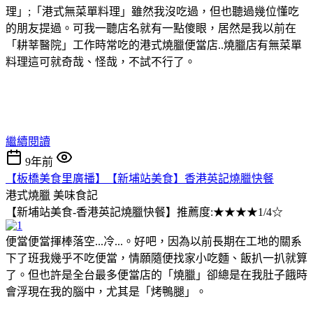
理」;「港式無菜單料理」雖然我沒吃過，但也聽過幾位懂吃
的朋友提過。可我一聽店名就有一點傻眼，居然是我以前在
「耕莘醫院」工作時常吃的港式燒臘便當店..燒臘店有無菜單
料理這可就奇哉、怪哉，不試不行了。
繼續閱讀
9年前
【板橋美食里廣播】【新埔站美食】香港英記燒臘快餐
港式燒臘
美味食記
【新埔站美食-香港英記燒臘快餐】推薦度:★★★★1/4☆
便當便當揮棒落空...冷...。好吧，因為以前長期在工地的關系
下了班我幾乎不吃便當，情願隨便找家小吃麵、飯扒一扒就算
了。但也許是全台最多便當店的「燒臘」卻總是在我肚子餓時
會浮現在我的腦中，尤其是「烤鴨腿」。