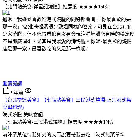
【北門站美食-祥星記燒臘】推薦度:★★★★1/4☆
通常，我碰到喜歡吃港式燒臘的同好都會問:「你最喜歡的是
那一家」?說也奇怪我很少聽過同樣的答案，可見在台北有多
少家燒臘。但不曉得看倌有沒有發現這種燒臘店有時的穩定度
不是那麼理想，尤其是我最愛的烤鴨腿。你呢?最喜歡的燒臘
店是那一家，最喜歡吃的又是那一樣呢?
繼續閱讀
9年前
【台北捷運美食】【七張站美食】三民港式燒臘(正宗港式無
菜單料理)
港式燒臘
美味食記
【七張站美食-三民港式燒臘】推薦度:★★★★1/4☆
前陣子某位待我如弟的大哥說要帶我去吃「港式無菜單料