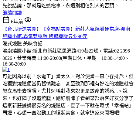
先說結論，那就是吃這檔事，永遠別相信別人的舌頭。
繼續閱讀
6年前
【台北捷運美食】【幸福站美食】新莊人氣燒臘便當店-鴻廚
燒臘小館.霸氣雙腿飯.烤鴨腿飯只要90元
港式燒臘
美味食記
鴻廚燒臘小館:新北市新莊區思源路419巷22號，電話:02 2996
8626，營業時間:11:00-20:00(星期日休，星期一10:30-14:00、
16:30-20:00
可能因為以前「水電工」當太久，對於便當一直心存排斥，但
唯獨對燒臘便當仍舊情難忘....甚至聽到那裡有好吃的燒臘就會
想立馬衝去嚐嚐，尤其烤鴨對我來說更是致命的誘惑...。說
來，也好陣子沒追燒臘，剛好前陣子看到某部落客好友分享了
這家新莊據說很有名的燒臘店，查了一下就在環狀「幸福站」
周邊，心想一直沒動工的環狀美食，就拿這家來開場吧!