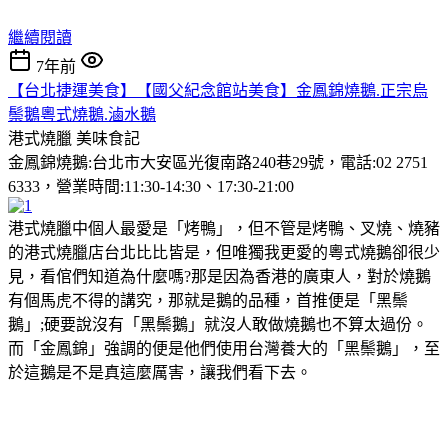
繼續閱讀
7年前
【台北捷運美食】【國父紀念館站美食】金鳳錦燒鵝.正宗烏
鬃鵝粵式燒鵝.滷水鵝
港式燒臘
美味食記
金鳳錦燒鵝:台北市大安區光復南路240巷29號，電話:02 2751
6333，營業時間:11:30-14:30、17:30-21:00
港式燒臘中個人最愛是「烤鴨」，但不管是烤鴨、叉燒、燒豬
的港式燒臘店台北比比皆是，但唯獨我更愛的粵式燒鵝卻很少
見，看倌們知道為什麼嗎?那是因為香港的廣東人，對於燒鵝
有個馬虎不得的講究，那就是鵝的品種，首推便是「黑鬃
鵝」;硬要說沒有「黑鬃鵝」就沒人敢做燒鵝也不算太過份。
而「金鳳錦」強調的便是他們使用台灣養大的「黑鬃鵝」，至
於這鵝是不是真這麼厲害，讓我們看下去。