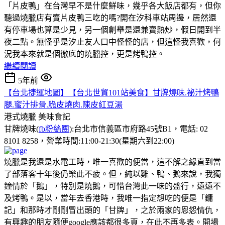
「片皮鴨」在台灣早不是什麼鮮味，幾乎各大飯店都有，但你
聽過燒臘店有賣片皮鴨三吃的嗎?開在汐科車站周邊，居然還
有停車場也算是少見，另一個創舉是還兼賣熱炒，假日開到半
夜二點。無怪乎是汐止友人口中怪怪的店，但這怪我喜歡，何
況我本來就是個徹底的燒臘控，更是烤鴨控。
繼續閱讀
5年前
【台北捷運地圖】【台北世貿101站美食】甘牌燒味.祕汁烤鴨
腿.蜜汁排骨.脆皮燒肉.陳皮紅豆湯
港式燒臘
美味食記
甘牌燒味(
fb粉絲團
):台北市信義區市府路45號B1，電話: 02
8101 8258，營業時間:11:00-21:30(星期六到22:00)
燒臘是我還是水電工時，唯一喜歡的便當，這不解之緣直到當
了部落客十年後仍樂此不疲。但，純以雞、鴨、鵝來說，我獨
鐘情於「鵝」，特別是燒鵝，可惜台灣此一味的盛行，遠遠不
及烤鴨。是以，當年去香港時，我唯一指定想吃的便是「鏞
記」和那時才剛剛冒出頭的「甘牌」，之於兩家的恩怨情仇，
有興趣的朋友隨便google應該都很多頁，在此不再多表。開場