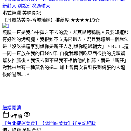
新莊人.別說你唸過輔大
港式燒臘
美味食記
【丹鳳站美食-香城燒臘】推薦度:★★★★1/3☆
燒臘一直是我心中揮之不去的愛，尤其是烤鴨腿。只要知道那
有好吃的烤鴨腿，我很難不立馬飛過去，況且我聽到一個說法
是「沒吃過這家別說你是新莊人.別說你唸過輔大」。BUT...這
一間一直放在我的口袋N年..自從我那個吃東西很挑的虎頭幫
幫友推薦後。我沒去倒不是我不相信他的推薦，而是「新莊」
對我來說有一種莫名的遠.....加上曾兩次看到長到誇張的人龍
後給嚇到....。
繼續閱讀
9年前
【台北捷運美食】【北門站美食】祥星記燒臘
港式燒臘
美味食記