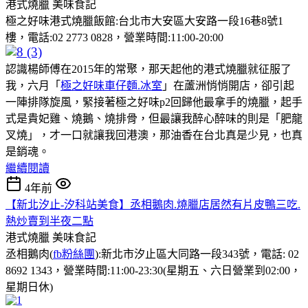
港式燒臘
美味食記
極之好味港式燒臘飯館:台北市大安區大安路一段16巷8號1
樓，電話:02 2773 0828，營業時間:11:00-20:00
認識楊師傅在2015年的常聚，那天起他的港式燒臘就征服了
我，六月「
極之好味車仔麵.冰室
」在蘆洲悄悄開店，卻引起
一陣排隊旋風，緊接著極之好味p2回歸他最拿手的燒臘，起手
式是貴妃雞、燒鵝、燒排骨，但最讓我醉心醉味的則是「肥龍
叉燒」，才一口就讓我回港澳，那油香在台北真是少見，也真
是銷魂。
繼續閱讀
4年前
【新北汐止-汐科站美食】丞相鵝肉.燒臘店居然有片皮鴨三吃.
熱炒賣到半夜二點
港式燒臘
美味食記
丞相鵝肉(
fb粉絲團
):新北市汐止區大同路一段343號，電話: 02
8692 1343，營業時間:11:00-23:30(星期五、六日營業到02:00，
星期日休)