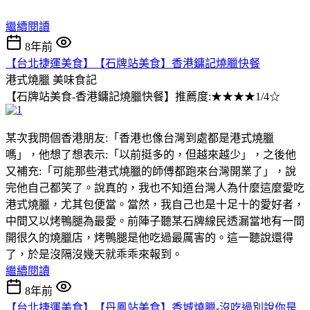
繼續閱讀
8年前
【台北捷運美食】【石牌站美食】香港鏞記燒臘快餐
港式燒臘
美味食記
【石牌站美食-香港鏞記燒臘快餐】推薦度:★★★★1/4☆
某次我問個香港朋友:「香港也像台灣到處都是港式燒臘
嗎」，他想了想表示:「以前挺多的，但越來越少」，之後他
又補充:「可能那些港式燒臘的師傅都跑來台灣開業了」，說
完他自己都笑了。說真的，我也不知道台灣人為什麼這麼愛吃
港式燒臘，尤其包便當。當然，我自己也是十足十的愛好者，
中間又以烤鴨腿為最愛。前陣子聽某石牌線民透漏當地有一間
開很久的燒臘店，烤鴨腿是他吃過最厲害的。這一聽說還得
了，於是沒隔沒幾天就乖乖來報到。
繼續閱讀
8年前
【台北捷運美食】【丹鳳站美食】香城燒臘-沒吃過別說你是