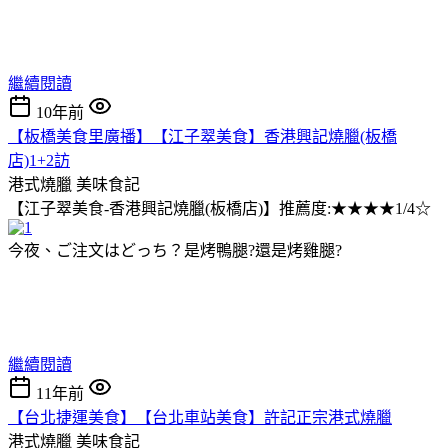
繼續閱讀
10年前
【板橋美食里廣播】【江子翠美食】香港興記燒臘(板橋
店)1+2訪
港式燒臘
美味食記
【江子翠美食-香港興記燒臘(板橋店)】推薦度:★★★★1/4☆
今夜、ご注文はどっち？是烤鴨腿?還是烤雞腿?
繼續閱讀
11年前
【台北捷運美食】【台北車站美食】許記正宗港式燒臘
港式燒臘
美味食記