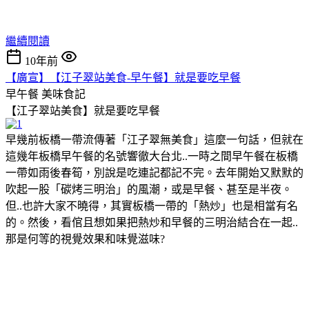
繼續閱讀
10年前
【廣宣】【江子翠站美食-早午餐】就是要吃早餐
早午餐
美味食記
【江子翠站美食】就是要吃早餐
早幾前板橋一帶流傳著「江子翠無美食」這麼一句話，但就在
這幾年板橋早午餐的名號響徹大台北..一時之間早午餐在板橋
一帶如雨後春筍，別說是吃連記都記不完。去年開始又默默的
吹起一股「碳烤三明治」的風潮，或是早餐、甚至是半夜。
但..也許大家不曉得，其實板橋一帶的「熱炒」也是相當有名
的。然後，看倌且想如果把熱炒和早餐的三明治結合在一起..
那是何等的視覺效果和味覺滋味?