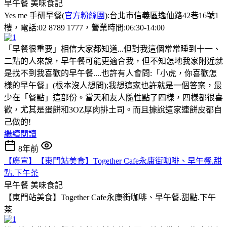
早午餐
美味食記
Yes me 手研早餐(
官方粉絲團
):台北市信義區逸仙路42巷16號1
樓，電話:02 8789 1777，營業時間:06:30-14:00
「早餐很重要」相信大家都知道...但對我這個常常睡到十一、
二點的人來說，早午餐可能更適合我，但不知怎地我家附近就
是找不到我喜歡的早午餐....也許有人會問:「小虎，你喜歡怎
樣的早午餐」(根本沒人想問);我想這家也許就是一個答案，最
少在「餐點」這部份。當天和友人隨性點了四樣，四樣都很喜
歡，尤其是蛋餅和3OZ厚肉排土司。而且據說這家連餅皮都自
己做的!
繼續閱讀
8年前
【廣宣】【東門站美食】Together Cafe永康街咖啡、早午餐.甜
點.下午茶
早午餐
美味食記
【東門站美食】Together Cafe永康街咖啡、早午餐.甜點.下午
茶