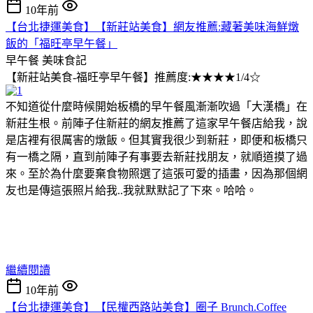
10年前
【台北捷運美食】【新莊站美食】網友推薦:藏著美味海鮮燉
飯的「福旺亭早午餐」
早午餐
美味食記
【新莊站美食-福旺亭早午餐】推薦度:★★★★1/4☆
不知道從什麼時候開始板橋的早午餐風漸漸吹過「大漢橋」在
新莊生根。前陣子住新莊的網友推薦了這家早午餐店給我，說
是店裡有很厲害的燉飯。但其實我很少到新莊，即便和板橋只
有一橋之隔，直到前陣子有事要去新莊找朋友，就順道摸了過
來。至於為什麼要棄食物照選了這張可愛的插畫，因為那個網
友也是傳這張照片給我..我就默默記了下來。哈哈。
繼續閱讀
10年前
【台北捷運美食】【民權西路站美食】圈子 Brunch.Coffee