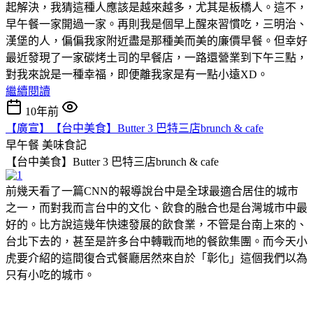
起解決，我猜這種人應該是越來越多，尤其是板橋人。這不，
早午餐一家開過一家。再則我是個早上醒來習慣吃，三明治、
漢堡的人，偏偏我家附近盡是那種美而美的廉價早餐。但幸好
最近發現了一家碳烤土司的早餐店，一路還營業到下午三點，
對我來說是一種幸福，即便離我家是有一點小遠XD。
繼續閱讀
10年前
【廣宣】【台中美食】Butter 3 巴特三店brunch & cafe
早午餐
美味食記
【台中美食】Butter 3 巴特三店brunch & cafe
前幾天看了一篇CNN的報導說台中是全球最適合居住的城市
之一，而對我而言台中的文化、飲食的融合也是台灣城市中最
好的。比方說這幾年快速發展的飲食業，不管是台南上來的、
台北下去的，甚至是許多台中轉戰而地的餐飲集團。而今天小
虎要介紹的這間復合式餐廳居然來自於「彰化」這個我們以為
只有小吃的城市。