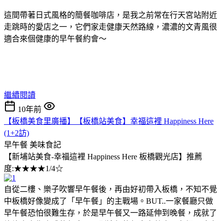
這間帶著日式風格的簡餐咖啡店，是我之前常在行天宮站附近
走跳時的愛店之一，它們家走健康天然路線，濃濃的文青風很
適合來個健康的早午餐約會～
繼續閱讀
10年前
【板橋美食里廣播】【板橋站美食】幸福這裡 Happiness Here
(1+2訪)
早午餐
美味食記
【新埔站美食-幸福這裡 Happiness Here 板橋觀光店】推薦
度:★★★★1/4☆
自從二樓、樂子吹響早午餐後，再由好初帶入板橋，不知不覺
中板橋好像變成了「早午餐」的主戰場。BUT..一家餐廳只做
早午餐恐怕很難生存，於是早午餐又一路延伸到晚餐，成就了