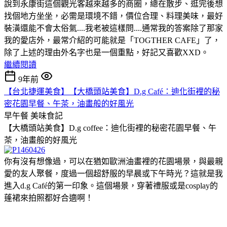
說到永康街這個觀光客越來越多的商圈，總在散步、逛完後想
找個地方坐坐，必需是環境不錯，價位合理、料理美味，最好
裝潢還能不會太俗氣....我老被這樣問....通常我的答案除了那家
我的愛店外，最常介紹的可能就是「TOGTHER CAFE」了，
除了上述的理由外名字也是一個重點，好記又喜歡XXD。
繼續閱讀
9年前
【台北捷運美食】【大橋頭站美食】D.g Café：迪化街裡的秘
密花園早餐、午茶，油畫般的好風光
早午餐
美味食記
【大橋頭站美食】D.g coffee：迪化街裡的秘密花園早餐、午
茶，油畫般的好風光
你有沒有想像過，可以在猶如歐洲油畫裡的花園場景，與最親
愛的友人聚餐，度過一個超舒服的早晨或下午時光？這就是我
進入d.g Café的第一印象。這個場景，穿著禮服或是cosplay的
蓬裙來拍照都好合適啊！