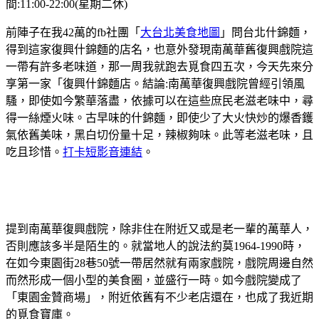
間:11:00-22:00(星期二休)
前陣子在我42萬的fb社團「
大台北美食地圖
」問台北什錦麵，
得到這家復興什錦麵的店名，也意外發現南萬華舊復興戲院這
一帶有許多老味道，那一周我就跑去覓食四五次，今天先來分
享第一家「復興什錦麵店。結論:南萬華復興戲院曾經引領風
騷，即使如今繁華落盡，依據可以在這些庶民老滋老味中，尋
得一絲煙火味。古早味的什錦麵，即使少了大火快炒的爆香鑊
氣依舊美味，黑白切份量十足，辣椒夠味。此等老滋老味，且
吃且珍惜。
打卡短影音連結
。
提到南萬華復興戲院，除非住在附近又或是老一輩的萬華人，
否則應該多半是陌生的。就當地人的說法約莫1964-1990時，
在如今東園街28巷50號一帶居然就有兩家戲院，戲院周邊自然
而然形成一個小型的美食圈，並盛行一時。如今戲院變成了
「東園金贊商場」，附近依舊有不少老店還在，也成了我近期
的覓食寶庫。