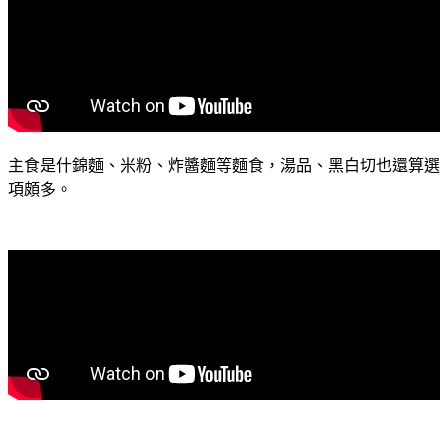
主食是什錦麵、米粉、炸醬麵等麵食，湯品、黑白切也還算選
項頗多。