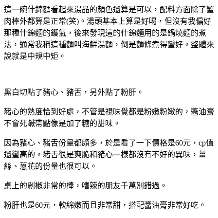
這一碗什錦麵看起來湯品的顏色還算是可以，配料方面除了蟹
肉棒外都算是正常(笑)。湯頭基本上算是好喝，但沒有我偏好
那種什錦麵的鑊氣，後來發現這的什錦麵用的是鍋燒麵的煮
法，通常我稱這種麵叫海鮮湯麵，倒是麵條煮得蠻好。整體來
說就是中規中矩。
黑白切點了豬心、豬舌，另外點了粉肝。
豬心的熟度恰到好處，不管是視味覺都是粉嫩粉嫩的，醬油膏
不會死鹹帶點像是加了糖的甜味。
因為豬心、豬舌份量都頗多，於是看了一下價格是60元，cp值
還蠻高的。豬舌很是爽脆和豬心一樣都沒有不好的異味，薑
絲、蔥花的份量也很可以。
桌上的剁椒非常的棒，嗜辣的朋友千萬別錯過。
粉肝也是60元，軟綿嫩而且非常甜，搭配醬油膏非常好吃。