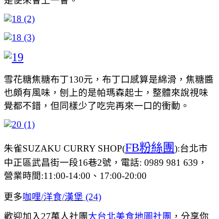
是便來會上一會。
雪花糖焦糖布丁130元，布丁口感算是綿滑，焦糖醬
也頗有風味，刨上的是帕瑪森起士，整體來說視味
覺都不錯，但同樣少了吃完再來一口的衝動。
FB粉絲團
朱雀SUZAKU CURRY SHOP(
):台北市
中正區武昌街一段16巷2號，電話: 0989 981 639，
營業時間:11:00-14:00、17:00-20:00
更多
咖哩/洋食/漢堡 (24)
歡迎加入27萬人社團
大台北美食地圖社團
，
分享你