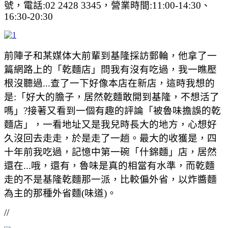
號，電話:02 2428 3345，營業時間:11:00-14:30、
16:30-20:30
前陣子和某媒体大前輩到基隆採訪郵輪，他拿了一
篇網路上的「乾麵店」問我有沒有吃過，我一瞧壓
根沒聽過...查了一下好像本店在新店，這時我想的
是:「好大的膽子，居然乾麵敢開到基隆，不想活了
嗎」?接著又看到一個有趣的評論「被魯味擔誤的乾
麵店」，一看地址又是我兒時長大的地方，心想好
久沒回去走走，於是走了一趟。最大的收獲是，四
十年前我吃過，記憶中第一碗「什錦麵」店，居然
還在...哦，還有，魯味是真的相當有水準，而乾麵
走的不是基隆乾麵那一派，比較偏外省，以炸醬麵
為主的那種外省麵(味道)。
//