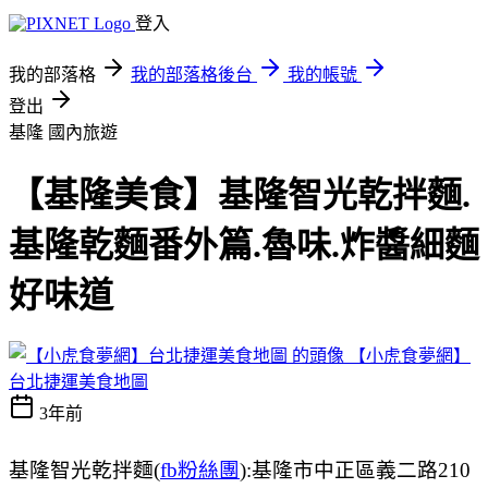
登入
我的部落格
我的部落格後台
我的帳號
登出
基隆
國內旅遊
【基隆美食】基隆智光乾拌麵.
基隆乾麵番外篇.魯味.炸醬細麵
好味道
【小虎食夢網】
台北捷運美食地圖
3年前
基隆智光乾拌麵(
fb粉絲團
):基隆市中正區義二路210