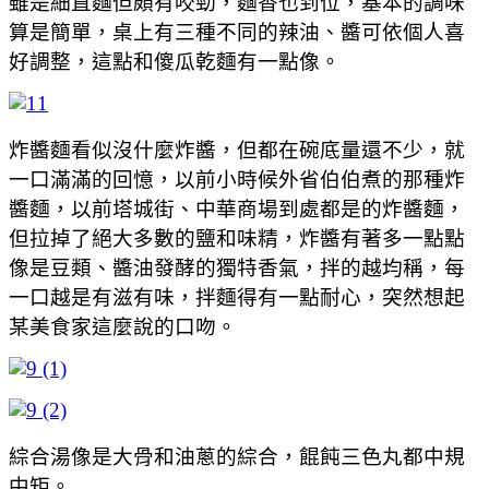
雖是細直麵但頗有咬勁，麵香也到位，基本的調味
算是簡單，桌上有三種不同的辣油、醬可依個人喜
好調整，這點和傻瓜乾麵有一點像。
炸醬麵看似沒什麼炸醬，但都在碗底量還不少，就
一口滿滿的回憶，以前小時候外省伯伯煮的那種炸
醬麵，以前塔城街、中華商場到處都是的炸醬麵，
但拉掉了絕大多數的鹽和味精，炸醬有著多一點點
像是豆類、醬油發酵的獨特香氣，拌的越均稱，每
一口越是有滋有味，拌麵得有一點耐心，突然想起
某美食家這麼說的口吻。
綜合湯像是大骨和油蔥的綜合，餛飩三色丸都中規
中矩。