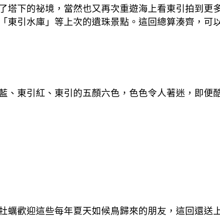
了塔下的祕境，當然也又再次重遊海上看東引拍到更
「東引水庫」等上次的遺珠景點。這回總算湊齊，可
藍、東引紅、東引的五顏六色，色色令人著迷，即便
牡蠣歡迎這些每年夏天如候鳥歸來的朋友，這回還送上