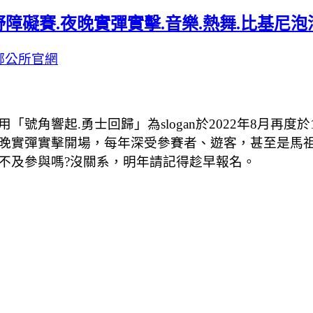
障礙賽.夜晚實彈實擊.音樂.熱舞.比基尼泡
鄉公所官網
號角響起.勇士回歸」為slogan於2022年8月再度
晚實彈實擊開場，每年深受參賽者、遊客，甚至是馬祖
不及參與嗎?沒關系，明年請記得趁早報名。