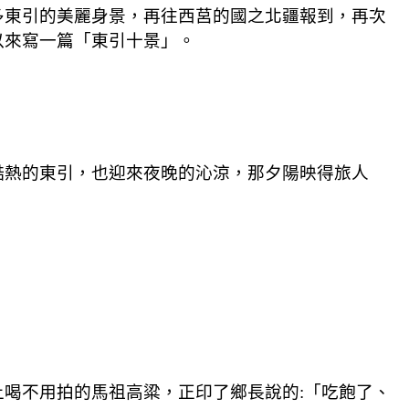
多東引的美麗身景，再往西莒的國之北疆報到，再次
以來寫一篇「東引十景」。
酷熱的東引，也迎來夜晚的沁涼，那夕陽映得旅人
喝不用拍的馬祖高粱，正印了鄉長說的:「吃飽了、