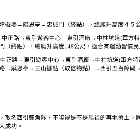
障礙場→感恩亭→忠誠門（終點），總爬升高度４５
港→中正路→東引遊客中心→東引酒廠→中柱坑道(軍方
門（終點），總爬升高度148公尺，適合有運動習慣民
→中正路→東引遊客中心→東引酒廠→中柱坑道(軍方
路→感恩亭→三山據點（取信物點）→西引五百障礙→
，取名西引鱷魚隊，不曉得是不是馬祖的再地勇士。
大成功。