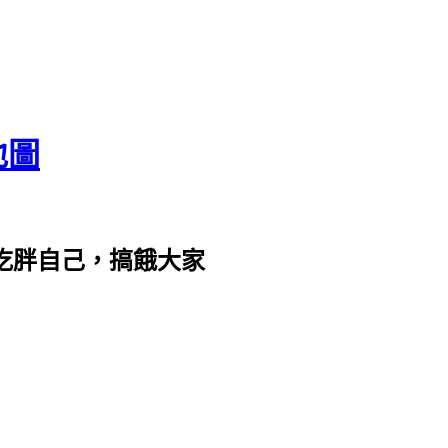
地圖
com。吃胖自己，搞餓大家