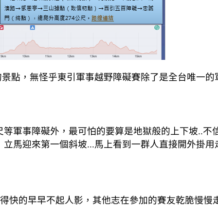
名的景點，無怪乎東引軍事越野障礙賽除了是全台唯一
尺等軍事障礙外，最可怕的要算是地獄般的上下坡..不
馬迎來第一個斜坡...馬上看到一群人直接開外掛用走的
，跑得快的早早不起人影，其他志在參加的賽友乾脆慢