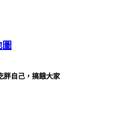
地圖
com。吃胖自己，搞餓大家