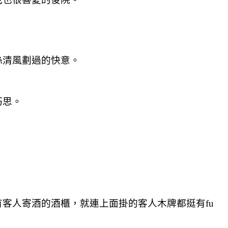
絲清風劃過的快意。
巧思。
客人寄酒的酒櫃，就連上面掛的客人木牌都挺有fu