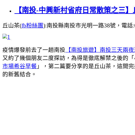
【南投-中興新村省府日常散策之三】丘
丘山茶(
fb粉絲團
):南投縣南投市光明一路38號，電話:04 
疫情爆發前去了一趟南投
【南投旅遊】南投三天兩夜玩
又約了幾個朋友二度探訪，為得是徹底解禁之後的「
市場希谷早餐
」，第二篇要分享的是丘山茶，這間完
的新舊結合。