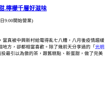
甜.檸檬千層好滋味
六日9:00開始營業)
，當真被中興新村給電得亂七八糟，八月後疫情趨緩
個地方，卻都相當喜歡。除了幾前天分享過的「
光明
南投最引以為傲的茶，跟舊糕點、新蛋甜，做了完美