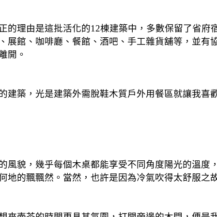
正的理由是這批活化的12棟建築中，多數保留了省府
、展館、咖啡廳、餐館、酒吧、手工雜貨舖等，並有
離開。
的建築，光是建築外需脫鞋木質戶外用餐區就讓我喜歡
風貌，幾乎每個木桌都能享受不同角度陽光的溫度，當然
何地的飄飄然。當然，也許是因為冷氣吹得太舒服之故(
想來壺茶的時間更具其氛圍，打開旁邊的木門，便是