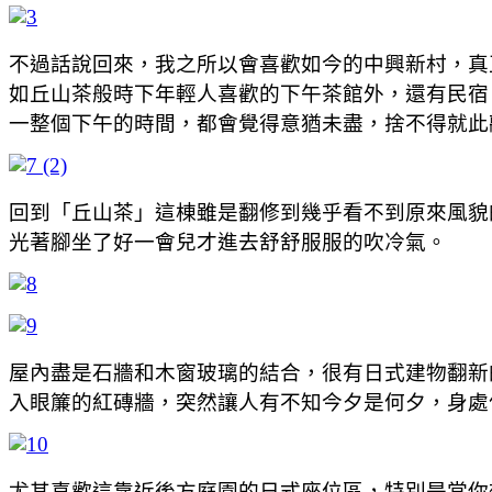
不過話說回來，我之所以會喜歡如今的中興新村，真
如丘山茶般時下年輕人喜歡的下午茶館外，還有民宿
一整個下午的時間，都會覺得意猶未盡，捨不得就此
回到「丘山茶」這棟雖是翻修到幾乎看不到原來風貌
光著腳坐了好一會兒才進去舒舒服服的吹冷氣。
屋內盡是石牆和木窗玻璃的結合，很有日式建物翻新的
入眼簾的紅磚牆，突然讓人有不知今夕是何夕，身處
尤其喜歡這靠近後方庭園的日式座位區，特別是當你