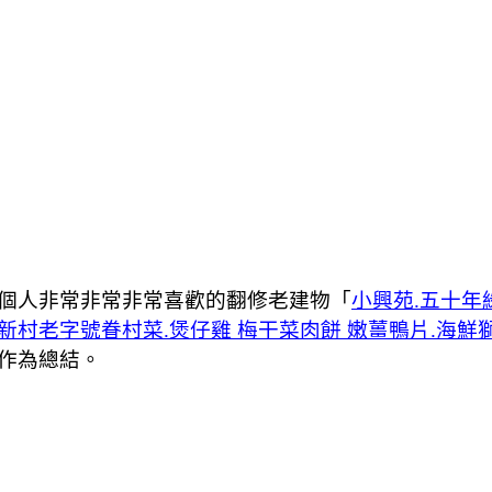
個人非常非常非常喜歡的翻修老建物「
小興苑.五十年
新村老字號眷村菜.煲仔雞 梅干菜肉餅 嫩薑鴨片.海鮮
作為總結。