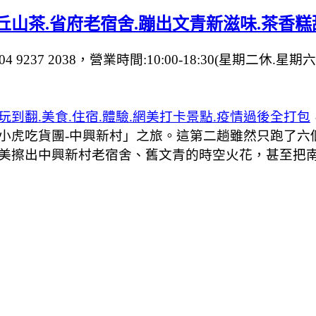
山茶.省府老宿舍.蹦出文青新滋味.茶香糕
9237 2038，營業時間:10:00-18:30(星期二休.星期
到翻.美食.住宿.體驗.網美打卡景點.疫情過後全打包
小虎吃貨團-中興新村」之旅。這第二趟雖然只跑了六
美擦出中興新村老宿舍、舊文青的時空火花，甚至把