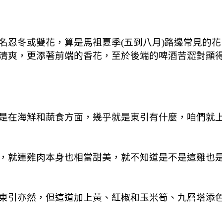
名忍冬或雙花，算是馬祖夏季(五到八月)路邊常見的
清爽，更添著前端的香花，至於後端的啤酒苦澀對顯
是在海鮮和蔬食方面，幾乎就是東引有什麼，咱們就
，就連雞肉本身也相當甜美，就不知道是不是這雞也是
東引亦然，但這道加上黃、紅椒和玉米筍、九層塔添