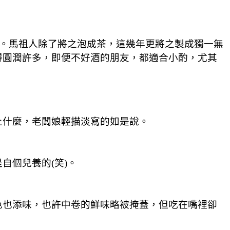
花。馬祖人除了將之泡成茶，這幾年更將之製成獨一無
得圓潤許多，即便不好酒的朋友，都適合小酌，尤其
上什麼，老闆娘輕描淡寫的如是說。
自個兒養的(笑)。
色也添味，也許中卷的鮮味略被掩蓋，但吃在嘴裡卻