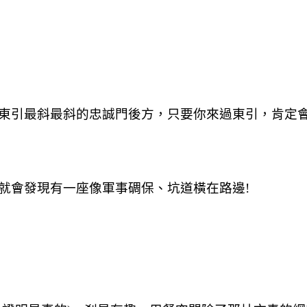
東引最斜最斜的忠誠門後方，只要你來過東引，肯定
就會發現有一座像軍事碉保、坑道橫在路邊!
。