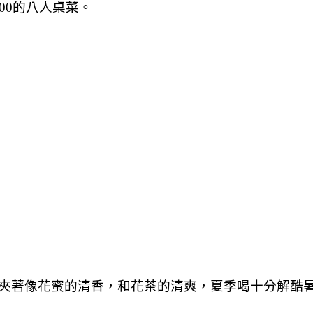
00的八人桌菜。
夾著像花蜜的清香，和花茶的清爽，夏季喝十分解酷