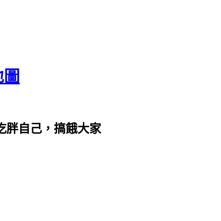
地圖
com。吃胖自己，搞餓大家