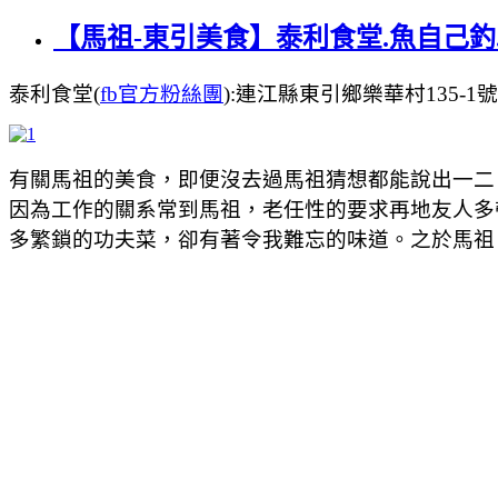
【馬祖-東引美食】泰利食堂.魚自己釣
泰利食堂(
fb官方粉絲團
):連江縣東引鄉樂華村135-1號，電話
有關馬祖的美食，即便沒去過馬祖猜想都能說出一二
因為工作的關系常到馬祖，老任性的要求再地友人多
多繁鎖的功夫菜，卻有著令我難忘的味道。之於馬祖