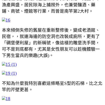
漁產興盛，居民除海上捕撈外，也兼營釀酒、藥
鋪、商號、煙館等行業，而曾是南竿第2大村。
本來傾倒失修的舊屋在重新整修後，變成老酒館、
民宿，，就連海邊的防空洞也改裝成廁所，更有了
「碉堡便利屋」的新稱號，像這樣的雕堡洗手間，
可不是到底都有，尤其是女性朋友可以趁機體驗一
下男生當兵的樂趣(大誤)。
不知為什麼我特別喜歡這條略呈S型的石梯，比之北
竿的芹壁更甚。