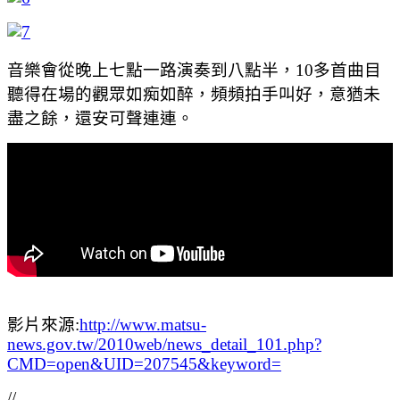
音樂會從晚上七點一路演奏到八點半，10多首曲目
聽得在場的觀眾如痴如醉，頻頻拍手叫好，意猶未
盡之餘，還安可聲連連。
影片來源:
http://www.matsu-
news.gov.tw/2010web/news_detail_101.php?
CMD=open&UID=207545&keyword=
//