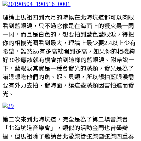
理論上馬祖四到六月的時候在北海坑道都可以肉眼
看到藍眼淚，只不過它像是在海面上的螢火蟲一閃
一閃，而且是白色的，想要拍到藍色藍眼淚，得把
你的相機光圈看到最大，理論上最少要2.4以上少有
希望，難然iso有多高就開到多高，如果你的相機夠
好30秒應該就有機會拍到這樣的藍眼淚。附帶說一
下，藍眼淚其實是一種會發光的藻類，發光是為了
嚇退想吃他們的魚、蝦、貝類，所以想拍藍眼淚需
要有外力去拍、發海面，讓這些藻類因害怕進而發
光。
第二次來到北海坑道，完全是為了第二場音樂會
「北海坑道音樂會」，類似的活動金門也曾舉辦
過，但馬祖除了邀請台北愛樂管弦樂團弦樂四重奏