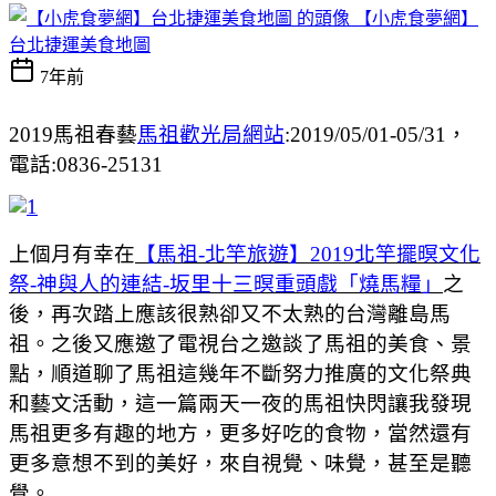
【小虎食夢網】
台北捷運美食地圖
7年前
2019馬祖春藝
馬祖歡光局網站
:2019/05/01-05/31，
電話:0836-25131
上個月有幸在
【馬祖-北竿旅遊】2019北竿擺暝文化
祭-神與人的連結-坂里十三暝重頭戲「燒馬糧」
之
後，再次踏上應該很熟卻又不太熟的台灣離島馬
祖。之後又應邀了電視台之邀談了馬祖的美食、景
點，順道聊了馬祖這幾年不斷努力推廣的文化祭典
和藝文活動，這一篇兩天一夜的馬祖快閃讓我發現
馬祖更多有趣的地方，更多好吃的食物，當然還有
更多意想不到的美好，來自視覺、味覺，甚至是聽
覺。