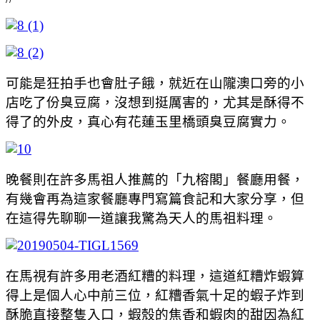
可能是狂拍手也會肚子餓，就近在山隴澳口旁的小
店吃了份臭豆腐，沒想到挺厲害的，尤其是酥得不
得了的外皮，真心有花蓮玉里橋頭臭豆腐實力。
晚餐則在許多馬祖人推薦的「九榕閣」餐廳用餐，
有幾會再為這家餐廳專門寫篇食記和大家分享，但
在這得先聊聊一道讓我驚為天人的馬祖料理。
在馬視有許多用老酒紅糟的料理，這道紅糟炸蝦算
得上是個人心中前三位，紅糟香氣十足的蝦子炸到
酥脆直接整隻入口，蝦殼的焦香和蝦肉的甜因為紅