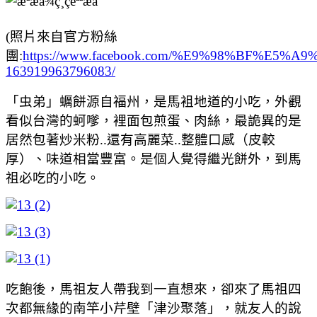
(照片來自官方粉絲
團:
https://www.facebook.com/%E9%98%BF%E
163919963796083/
「虫弟」蠣餅源自福州，是馬袓地道的小吃，外觀
看似台灣的蚵嗲，裡面包煎蛋、肉絲，最詭異的是
居然包著炒米粉..還有高麗菜..整體口感（皮較
厚）、味道相當豐富。是個人覺得繼光餅外，到馬
祖必吃的小吃。
吃飽後，馬祖友人帶我到一直想來，卻來了馬祖四
次都無緣的南竿小芹壁「津沙聚落」，就友人的說