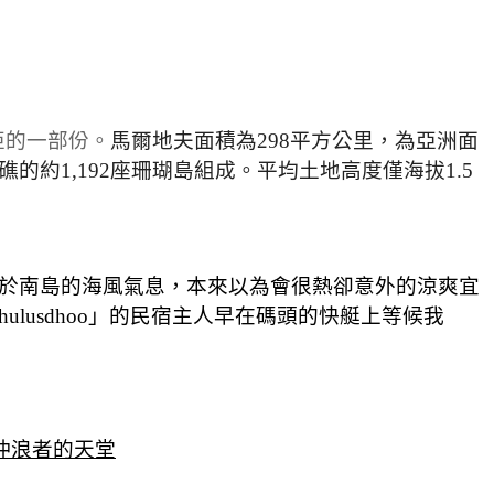
亞的一部份。
馬爾地夫面積為298平方公里，為亞洲面
礁的約1,192座珊瑚島組成。平均土地高度僅海拔1.5
屬於南島的海風氣息，本來以為會很熱卻意外的涼爽宜
usdhoo」的民宿主人早在碼頭的快艇上等候我
.沖浪者的天堂