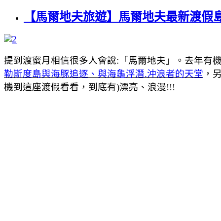
【馬爾地夫旅遊】馬爾地夫最新渡假島
提到渡蜜月相信很多人會說:「馬爾地夫」。去年有
勒斯度島與海豚追逐、與海龜浮潛.沖浪者的天堂
，另
機到這座渡假看看，到底有)漂亮、浪漫!!!