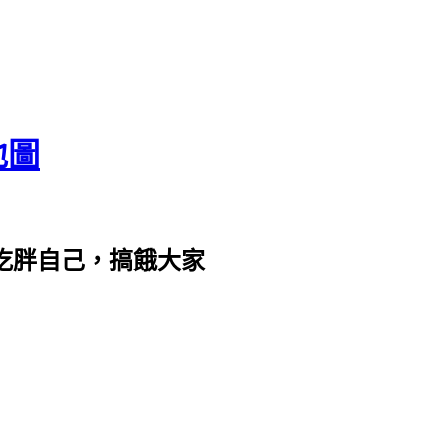
地圖
com。吃胖自己，搞餓大家