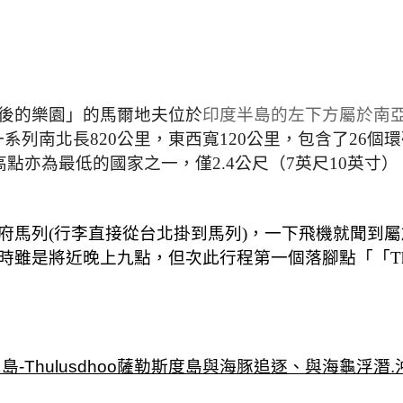
後的樂園」的
馬爾地夫位於
印度半島的左下方屬於南
系列南北長820公里，東西寬120公里，包含了26個環
點亦為最低的國家之一，僅2.4公尺（7英尺10英寸）
府馬列(行李直接從台北掛到馬列)，一下飛機就聞到
雖是將近晚上九點，但次此行程第一個落腳點「「Thul
-Thulusdhoo薩勒斯度島與海豚追逐、與海龜浮潛