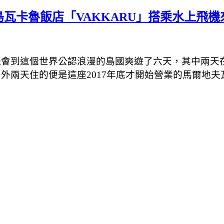
瓦卡魯飯店「VAKKARU」搭乘水上飛機
機會到這個世界公認浪漫的島國爽遊了六天，其中兩天
外兩天住的便是這座2017年底才開始營業的馬爾地夫瓦卡魯飯