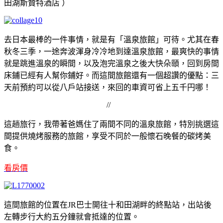
田湖斯贊特酒店 ）
去日本最棒的一件事情，就是有「溫泉旅館」可待。尤其在春
秋冬三季，一途奔波渾身冷冷地到達溫泉旅館，最爽快的事情
就是跳進溫泉的瞬間，以及泡完溫泉之後大快朵頤，回到房間
床鋪已經有人幫你鋪好。而這間旅館還有一個超讚的優點：三
天前預約可以從八戶站接送，來回的車資可省上五千円哪！
//
這趟旅行，我帶著爸媽住了兩間不同的溫泉旅館，特別挑選這
間提供燒烤服務的旅館，享受不同於一般懷石晚餐的碳烤美
食。
看房價
這間旅館的位置在JR巴士開往十和田湖畔的終點站，出站後
左轉步行大約五分鐘就會抵達的位置。