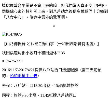
這處展望台平常是不會上來的唷！但我們當天真正交上好運，
司機佛心來的特別開上來，到八戶站之後還多載我們十分鐘到
「八食中心」，旅途中意外的驚喜啊。
//
【山乃御振舞 とわだこ賑山亭（十和田湖斯贊特酒店）】
秋田県鹿角郡小坂町十和田湖休平35
0176-75-2711
2016/11/7-2017/4/21提供八戶站西口送迎服務（需三天前預
約，
預約網址由此去
）
去程：八戶站西口13:30出發，15:45抵達旅館
回程：旅館9:30出發，11:45抵達八戶站西口