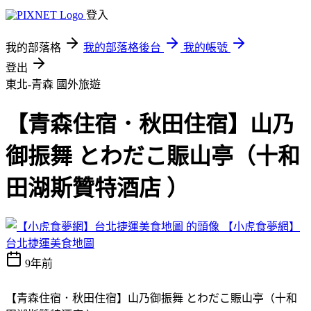
登入
我的部落格
我的部落格後台
我的帳號
登出
東北-青森
國外旅遊
【青森住宿．秋田住宿】山乃
御振舞 とわだこ賑山亭（十和
田湖斯贊特酒店 ）
【小虎食夢網】
台北捷運美食地圖
9年前
【青森住宿．秋田住宿】山乃御振舞 とわだこ賑山亭（十和