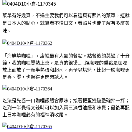
菜單有好幾頁，不過主要我們可以看這頁有照片的菜單，這就
是日本人的貼心，就算看不懂日文，看照片也能了解有多麼美
味。
「海鮮燒咖哩」，店裡最有人氣的餐點。點餐後約莫過了十分
鐘，我的咖哩燙熱上桌，是真的很燙......燒咖哩的重點是咖哩
放上面放了一顆半熟蛋和起司，再予以烘烤，比起一般咖哩更
是香、燙，也顯得更閃閃誘人。
吃法是先舀一口咖哩飯體會原味；接著把蛋攪破整碗拌一拌；
吃到一半覺得太辣時可以加入兩三滴香油緩和味覺；最後再配
上日本咖哩必有的福神漬收尾。