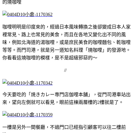
的燒咖哩
咖哩明明是印度來的，經過日本風味轉換之後卻變成日本人家
裡常見、路上也常見的美食，而且在各地又變化出不同的風
味，例如北海道的湯咖哩，或是庶民美食的咖哩麵包、乾咖哩
等等。而門司港，就是另一道知名料理「燒咖哩」的發源地。
你看看這燒咖哩的模樣，是不是超級邪惡的～
//
今天要吃的「焼きカレー専門店伽哩本舗」，從門司港車站出
來，望向左側就可以看見，眼前這棟兩層樓的2樓就是了。
一樓是另外一間餐廳，不過門口已經指引顧客可以往二樓前