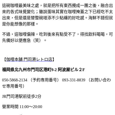
這碗咖哩最美味之處，就是把所有東西攪成一團之後，融合出
來的各式味覺變化；雖說蛋味其實在咖哩掩蓋之下已經吃不太
出來，但是還是替整碗增添不少粘纏的好吃感。海鮮不錯但就
是你能想像的那樣。
不過，這咖哩偏辣，吃到後來有點受不了，得找飲料喝喝，可
先備好以便應急（笑）。
【
伽哩本舗 門司港レトロ店
】
福岡県北九州市門司区港町9-2 阿波屋ビル２F
050-5868-2134 （予約専用番号） 093-331-8839 （お問い合わ
せ専用番号）
JR門司港駅前徒歩2分
營業時間 11:00～20:00