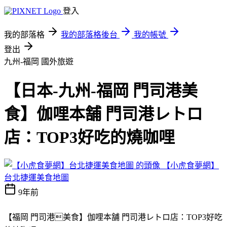
登入
我的部落格
我的部落格後台
我的帳號
登出
九州-福岡
國外旅遊
【日本-九州-福岡 門司港美
食】伽哩本舗 門司港レトロ
店：TOP3好吃的燒咖哩
【小虎食夢網】
台北捷運美食地圖
9年前
【福岡 門司港美食】伽哩本舗 門司港レトロ店：TOP3好吃