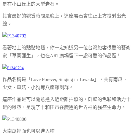
是在小山丘上的大型岩石。
其實最好的觀賞時間是晚上，這座岩石會往正上方投射出光
線。
看著地上的點點地毯，你一定知道
另一位台灣旅客很愛的藝術
家「草間彌生」，也在ART廣場留下一處可愛的作品區！
作品名稱是「Love Forever, Singing in Towada」，共有南瓜、
少女、草菇、小狗等八座雕刻群。
這座作品是可以隨意進入近距離拍照的，鮮豔的色彩和活力十
足的雕塑，呈現了十和田市
在變遷的世界裡
的強盛生命力。
大南瓜裡面也可以進入唷！