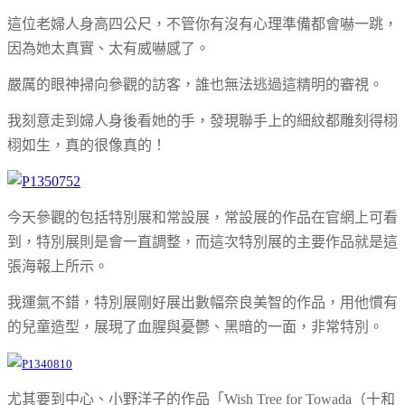
這位老婦人身高四公尺，不管你有沒有心理準備都會嚇一跳，
因為她太真實、太有威嚇感了。
嚴厲的眼神掃向參觀的訪客，誰也無法逃過這精明的審視。
我刻意走到婦人身後看她的手，發現聯手上的細紋都雕刻得栩
栩如生，真的很像真的！
今天參觀的包括特別展和常設展，常設展的作品在官網上可看
到，特別展則是會一直調整，而這次特別展的主要作品就是這
張海報上所示。
我運氣不錯，特別展剛好展出數幅奈良美智的作品，用他慣有
的兒童造型，展現了血腥與憂鬱、黑暗的一面，非常特別。
尤其要到中心、小野洋子的作品「Wish Tree for Towada（十和