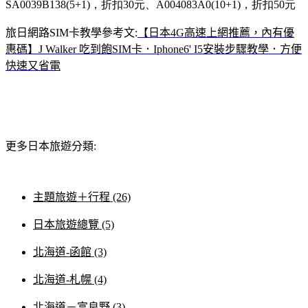
SA0039B138(5+1)，折扣30元、
A004083A0(10+1)，折扣50元
旅日網路SIM卡教學參考文:
【日本4G高速上網推薦，內有優
惠碼】J Walker 吃到飽SIM卡．Iphone6' I5安裝步驟教學．方便
快速又省電
更多日本旅遊分類:
主題旅遊＋行程 (26)
日本旅遊總覽 (5)
北海道-函館 (3)
北海道-札幌 (4)
北海道－富良野 (3)