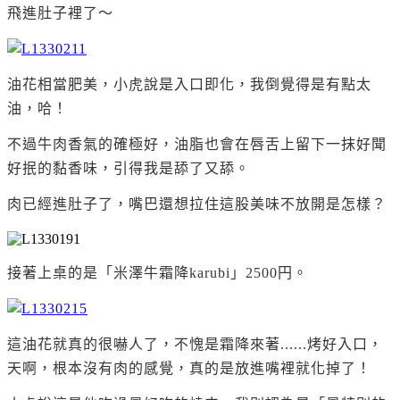
飛進肚子裡了～
油花相當肥美，小虎說是入口即化，我倒
覺得是有點太
油，哈！
不過牛肉香氣的確極好，油脂也會在唇舌上留下一抹好聞
好抿的黏香味，引得我是舔了又舔。
肉已經進肚子了，嘴巴還想拉住這股美味不放開是怎樣？
接著上桌的是「米澤牛霜降karubi」2500円。
這油花就真的很嚇人了，不愧是霜降來著......烤好入口，
天啊，根本沒有肉的感覺，真的是放進嘴裡就化掉了！