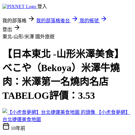
登入
我的部落格
我的部落格後台
我的帳號
登出
東北-山形/米澤
國外旅遊
【日本東北 -山形米澤美食】
べこや（Bekoya）米澤牛燒
肉：米澤第一名燒肉名店
TABELOG評價：3.53
【小虎食夢網】
台北捷運美食地圖
10年前