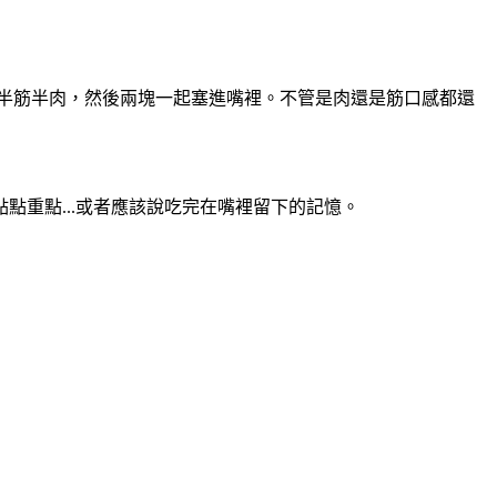
碗半筋半肉，然後兩塊一起塞進嘴裡。不管是肉還是筋口感都還
重點...或者應該說吃完在嘴裡留下的記憶。