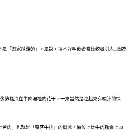
「劉家燉雞麵」。是說，搞不好叫後者會比較吸引人...因為
歡像這樣泡在牛肉湯裡的花干，一來當然是吃起來有噴汁的快
蓋肉」也就是「饕客牛排」的概念。價位上比牛肉麵貴上30