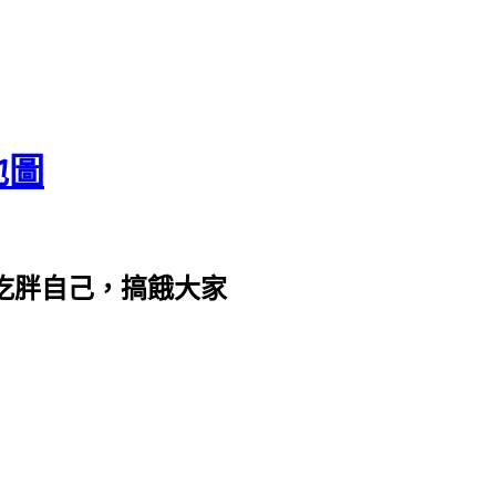
地圖
com。吃胖自己，搞餓大家