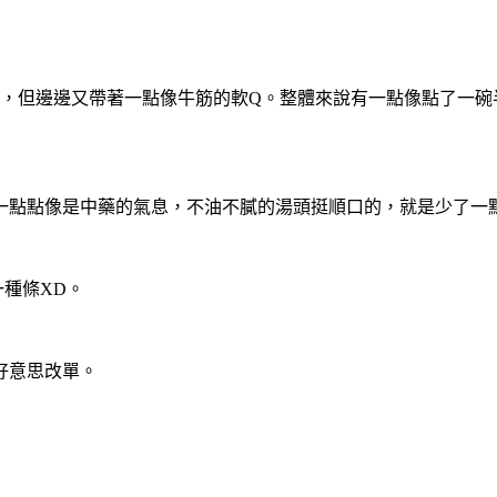
肉，但邊邊又帶著一點像牛筋的軟Q。整體來說有一點像點了一
點點像是中藥的氣息，不油不膩的湯頭挺順口的，就是少了一點點
種條XD。
好意思改單。