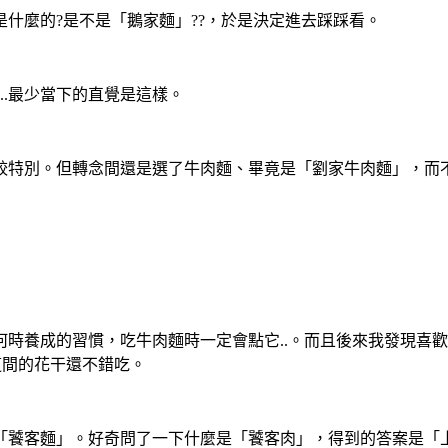
什麼的?是不是「鵝家麵」??，於是決定進去踩踩看。
..最少當下的直覺是這樣。
特別。但轉念間還是選了牛肉麵、畢竟是「劉家牛肉麵」，而不是
時養成的習慣，吃牛肉麵時一定會點它..。而且後來我發現喜
這間的花干還不錯吃。
「饕客麵」。好奇問了一下什麼是「饕客肉」，得到的答案是「上