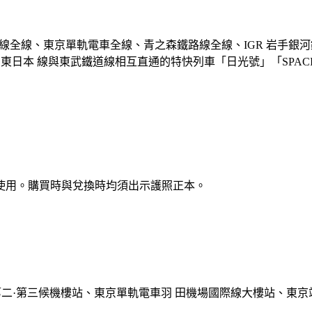
豆急行線全線、東京單軌電車全線、青之森鐵路線全線、IGR 岩手銀
東日本 線與東武鐵道線相互直通的特快列車「日光號」「SPACIA
使用。購買時與兌換時均須出示護照正本。
場第二·第三候機樓站、東京單軌電車羽 田機場國際線大樓站、東京