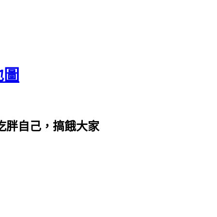
地圖
com。吃胖自己，搞餓大家