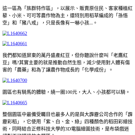
這一區為「族群特作區」，以展示、販賣原住民、客家種植紅
藜、小米、可可等農作物為主，還特別用稻草編成的「孫悟
空」和「豬八戒」，只是長像有一嚇小孩...。
我們都知道屏東的萬丹盛產紅豆，但你聽說什麼叫「老鷹紅
豆」嗎?其實主要的就是推動自然生態，減少使用對人體有傷
害的「農藥」和為了讓農作物成長的「化學成份」。
園區也有騎馬的體驗，繞一圈100元，大人、小孩都可以騎。
整個園區中最備受矚目也最多人的是與大霹靂公司合作的「霹
靂彩稻」，它使用「紫、白、金、綠」四種顏色的稻田彩繪技
術，同時結合正修科技大學的3D電腦繪圖技術，是布袋戲迷