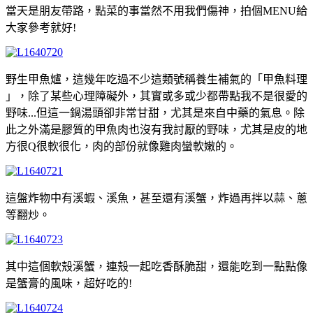
當天是朋友帶路，點菜的事當然不用我們傷神，拍個MENU給
大家參考就好!
野生甲魚爐，這幾年吃過不少這類號稱養生補氣的「甲魚料理
」，除了某些心理障礙外，其實或多或少都帶點我不是很愛的
野味...但這一鍋湯頭卻非常甘甜，尤其是來自中藥的氣息。除
此之外滿是膠質的甲魚肉也沒有我討厭的野味，尤其是皮的地
方很Q很軟很化，肉的部份就像雞肉蠻軟嫩的。
這盤炸物中有溪蝦、溪魚，甚至還有溪蟹，炸過再拌以蒜、蔥
等翻炒。
其中這個軟殼溪蟹，連殼一起吃香酥脆甜，還能吃到一點點像
是蟹膏的風味，超好吃的!