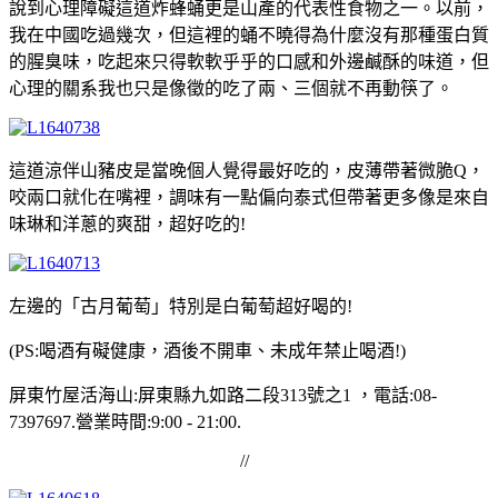
說到心理障礙這道炸蜂蛹更是山產的代表性食物之一。以前，
我在中國吃過幾次，但這裡的蛹不曉得為什麼沒有那種蛋白質
的腥臭味，吃起來只得軟軟乎乎的口感和外邊鹹酥的味道，但
心理的關系我也只是像徵的吃了兩、三個就不再動筷了。
這道涼伴山豬皮是當晚個人覺得最好吃的，皮薄帶著微脆Q，
咬兩口就化在嘴裡，調味有一點偏向泰式但帶著更多像是來自
味琳和洋蔥的爽甜，超好吃的!
左邊的「古月葡萄」特別是白葡萄超好喝的!
(PS:喝酒有礙健康，酒後不開車、未成年禁止喝酒!)
屏東竹屋活海山:屏東
縣九如路二段313號之1 ，電話:08-
7397697.營業時間:9:00 - 21:00.
//