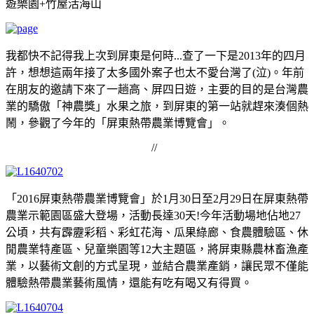
遊樂園+竹屋活海山
我都快不記得我上次到屏東是何時...查了一下是2013年的四月
許，想想這兩年接了太多國外案子也太不愛台灣了(泣)。年前
在朋友的邀請下來了一趟高、屏四日遊，主要的目的是台灣農
業的驕傲「神農獎」水果之旅，到屏東的第一站就趕來湊個熱
鬧，參觀了今年的「屏東熱帶農業博覽會」。
//
「2016屏東熱帶農業博覽會」於1月30日至2月29日在屏東熱帶
農業示範園區盛大登場，活動長達30天!今年活動場地佔地27
公頃，共有霹靂彩稻、彩虹花海、瓜果綠廊、食農體驗區、休
閒農業特產區、兒童樂園等12大主題區，將屏東縣農林畜漁產
業，以藝術文創的方式呈現，並結合農業產銷，讓民眾不僅能
體驗熱帶農業藝術風情，還能有吃有喝又有得買。