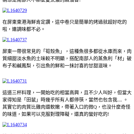
在屏東東港海鮮肯定讚，這中卷只是簡單的烤過就超好吃的
啦，連調味都不必。
屏東一帶很常見的「筍殼魚」，這種魚很多都從水庫而來，肉
質細甜淡水魚的土味較不明顯，搭配南部人的蒸魚利「材」破
布子和鹹鳳梨，引出魚的鮮和一抹討喜的甘甜滋味。
這道三杯料理，一開始吃的相當高興，且不少人叫好，但當大
家得知是「田鼠」時幾乎所有人都停筷，當然也包含我.... 。
其實它的肉質比雞肉還軟嫩，帶著入口的微Q，也沒什麼奇怪
的味道，如果可以克服對理障礙，還真的蠻好吃的!