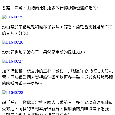
香菇、洋蔥、山豬肉比麵還多的什錦炒麵也蠻好吃的!
炒山茶加了點魚乾和破布子調味，蒜香、魚乾香夾雜著破布子
的甘味，好吃!
炒水蓮也加了破布子，果然是南部的風味XD。
加了酒和薑、蒜去炒的三杯「鱸鰻」;「鱸鰻」的皮很Q肉質札
實，但味道端個人覺得麻油香可以再多一點，或者應該說整體
的味道再重一些更好。
論「補」，雞佛肯定排入國人最愛前三，多半又以麻油風味最
受歡迎，同樣的食材本身很新鮮，但麻油的風味還是不怎強，
猜想是南部人不那麼愛太濃的麻油香?