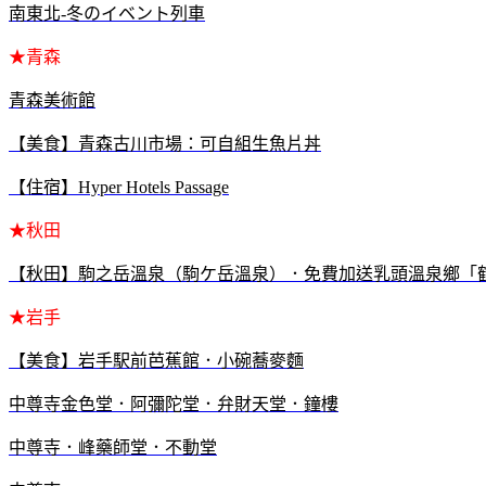
南東北-冬のイベント列車
★青森
青森美術館
【美食】青森古川市場：可自組生魚片丼
【住宿】Hyper Hotels Passage
★
秋田
【秋田】駒之岳溫泉（駒ケ岳溫泉）．免費加送乳頭溫泉鄉「
★岩手
【美食】
岩手
駅前芭蕉館．小碗蕎麥麵
中尊寺金色堂．阿彌陀堂．弁財天堂．鐘樓
中尊寺．峰藥師堂．不動堂