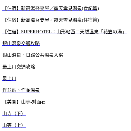
【住宿】新高湯吾妻屋／露天雪見溫泉(食記篇)
【住宿】新高湯吾妻屋／露天雪見溫泉(住宿篇)
【住宿】SUPERHOTEL：山形站西口天然溫泉「花笠の湯」
銀山溫泉交通攻略
銀山溫泉．日歸公共溫泉入浴
最上川交通攻略
最上川
作並站、作並溫泉
【美食】山寺-対面石
山寺（下）
山寺（上）