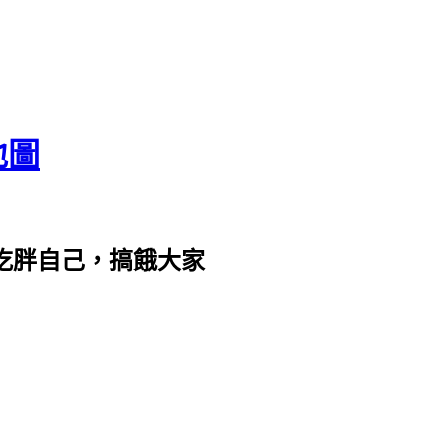
地圖
com。吃胖自己，搞餓大家