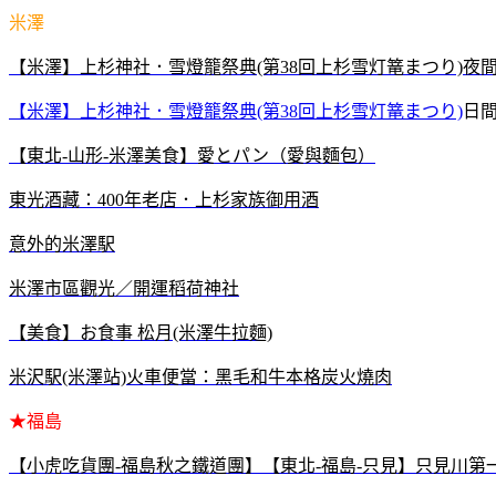
米澤
【米澤】上杉神社．雪燈籠祭典(第38回上杉雪灯篭まつり)夜
【米澤】上杉神社．雪燈籠祭典(第38回上杉雪灯篭まつり)
日
【東北-山形-米澤美食】愛とパン（愛與麵包）
東光酒藏：400年老店．上杉家族御用酒
意外的米澤駅
米澤市區觀光／開運稻荷神社
【美食】お食事 松月(米澤牛拉麵)
米沢駅(米澤站)火車便當：黑毛和牛本格炭火燒肉
★福島
【小虎吃貨團-福島秋之鐵道團】【東北-福島-只見】只見川第