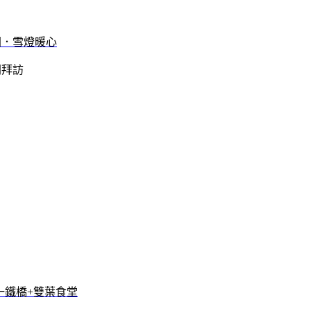
間．雪燈暖心
間拜訪
一鐵橋+雙葉食堂