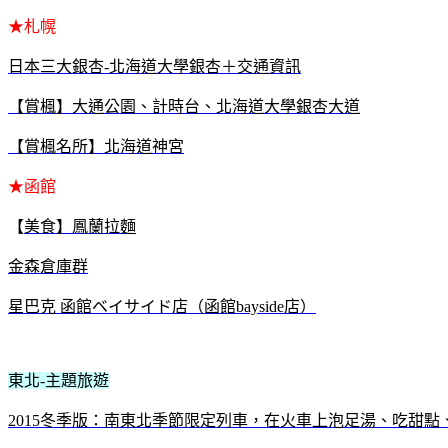
★札幌
日本三大銀杏-北海道大學銀杏＋交通資訊
【賞楓】大通公園、計時台、北海道大學銀杏大道
【賞楓名所】北海道神宮
★函館
【
美食】鳳蘭拉麵
金森倉庫群
星巴克 函館ベイサイド店（函館bayside店）
東北-主題旅遊
2015冬季版：南東北季節限定列車，在火車上泡足湯、吃甜點