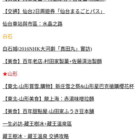
【交通】仙台2日周遊券「仙台まるごとパス」
仙台車站與市區：水晶之路
白石
白石城(2016NHK大河劇「真田丸」實訪)
【美食】百年老店-村田家製菓+佐藤清治製麵
★山形
【東北-山形賞雪.購物】新庄雪之祭&山形星巴克搶購櫻花杯
【東北-山形美食】龍上海：赤湯味噌拉麵
【美食】百年甜點屋-山田家ふうき豆本舗
一生必訪-藏王樹冰+藏王溫泉區
藏王樹冰．藏王溫泉 交通攻略