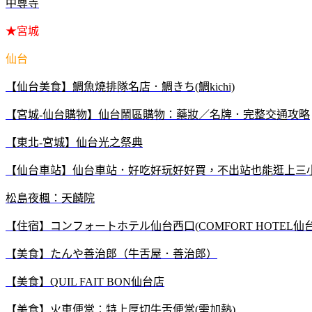
中尊寺
★宮城
仙台
【仙台美食】鯛魚燒排隊名店．鯛きち(鯛kichi)
【宮城-仙台購物】仙台鬧區購物：藥妝／名牌．完整交通攻略
【東北-宮城】仙台光之祭典
【仙台車站】仙台車站．好吃好玩好好買，不出站也能逛上三小
松島夜楓：天麟院
【住宿】コンフォートホテル仙台西口(COMFORT HOTEL仙
【美食】たんや善治郎（牛舌屋．善治郎）
【美食】QUIL FAIT BON仙台店
【美食】火車便當：特上厚切牛舌便當(需加熱)