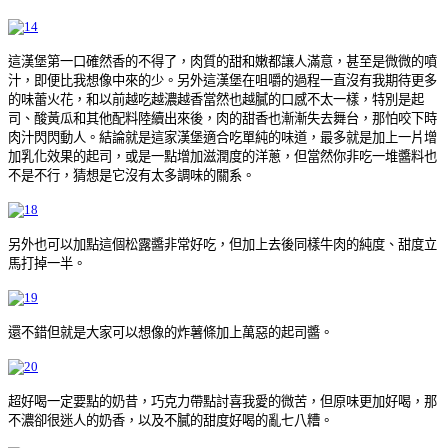
這漢堡第一口確然香的不得了，肉質的甜和嫩都讓人滿意，甚至是微微的噴
汁，即便比我想像中來的少。另外這漢堡在咀嚼的過程一直沒有我期待更多
的味蕾火花，和以前越吃越濃越香當然也越膩的口感不太一樣，特別是起
司、酸黃瓜和其他配料陸續出來後，肉的甜香也漸漸失去舞台，那怕咬下時
肉汁閃閃動人。結論就是這家漢堡適合吃單純的味道，最多就是加上一片增
加乳化效果的起司，或是一點增加滋潤度的洋蔥，但當然你非吃一堆醬料也
不是不行，猜想是它沒有太多調味的關系。
另外也可以加點這個松露醬非常好吃，但加上去後同樣牛肉的純度、甜度立
馬打掉一半。
還不錯但就是大家可以想像的炸薯條加上萬惡的起司醬。
超好喝一定要點的奶昔，巧克力帶點討喜我愛的微苦，但原味更加好喝，那
不濃卻很迷人的奶香，以及不膩的甜度好喝的亂七八糟。