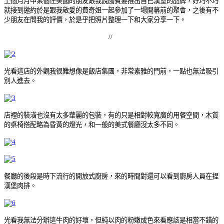
上個月月中某個住美國的朋友跟我說國賓要推出自己漢堡的品牌，好巧不巧
就接到邀約於是跟我敬愛的費奇姐一起參加了一場開幕前的聚會，之後有不
少朋友在問我的評價，於是乎把照片整理一下和大家分享一下。
//
光看這店的外觀我很難想像是飯店集團，非常素雅的門前，一點也無法吸引
別人進去。
店裡的裝潢也沒有太多華麗的包裝，有的只是相對較寬廣的用餐空間，木質
的桌椅搭配略為昏黃的燈光，和一般的美式餐廳沒太多不同。
餐廳的後段是時下流行的開放式廚房，來的時間對還可以看到廚房人員在捏
漢堡肉排。
光看我無法分辦這牛肉的好壞，但純以肉的粉嫩成色來看應該是相當不錯的