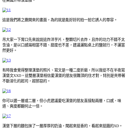
在美國外帶漢堡般。
這是我們將之撒開來的畫面，為的就是能好好的拍一拍它誘人的尊容。
吊大家一下胃口先來說說這炸洋芋片，整顆切片去炸，且炸的功力不錯不太
含油，是以口感端相當不錯、甜度也不差，建議灑點桌上的鹽就行，不灑當
然更好。
有時我會覺得整理漢堡的照片、寫文是一種二度折磨，所以我從不在半夜寫
漢堡文XXD。這雙層漢堡相信愛漢堡的朋友很難頂的住才對，特別是夾帶著
不斷溶化的起司，超邪惡的。
你可以選一層或二層，但小虎建議愛吃漢堡的朋友直接點兩層，口感、味
道、爽度都翻何止一倍。
漢堡下層的麵包抹了一層厚厚的奶油，聞起來挺香的，看起來挺餓的XD。