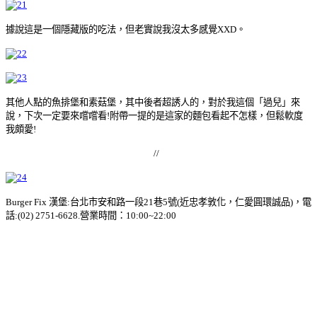
據說這是一個隱藏版的吃法，但老實說我沒太多感覺XXD。
其他人點的魚排堡和素菇堡，其中後者超誘人的，對於我這個「過兒」來
說，下次一定要來嚐嚐看!附帶一提的是這家的麵包看起不怎樣，但鬆軟度
我頗愛!
//
Burger Fix 漢堡:台北市安和路一段21巷5號(近忠孝敦化，仁愛圓環誠品)，電
話:(02) 2751-6628.營業時間：10:00~22:00