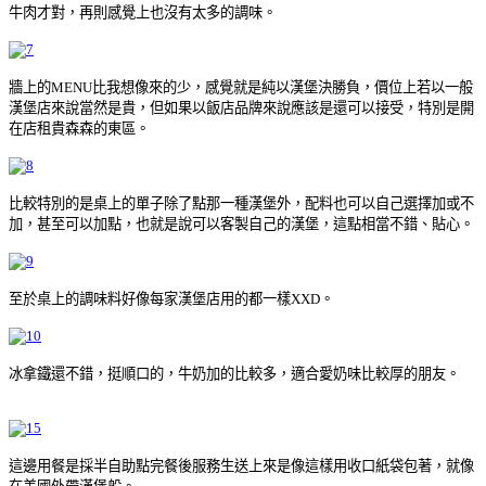
牛肉才對，再則感覺上也沒有太多的調味。
牆上的MENU比我想像來的少，感覺就是純以漢堡決勝負，價位上若以一般
漢堡店來說當然是貴，但如果以飯店品牌來說應該是還可以接受，特別是開
在店租貴森森的東區。
比較特別的是桌上的單子除了點那一種漢堡外，配料也可以自己選擇加或不
加，甚至可以加點，也就是說可以客製自己的漢堡，這點相當不錯、貼心。
至於桌上的調味料好像每家漢堡店用的都一樣XXD。
冰拿鐵還不錯，挺順口的，牛奶加的比較多，適合愛奶味比較厚的朋友。
這邊用餐是採半自助點完餐後服務生送上來是像這樣用收口紙袋包著，就像