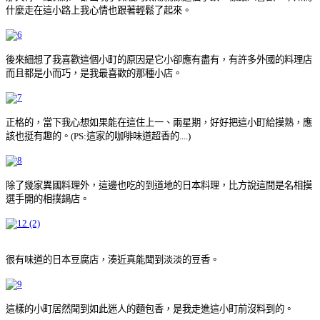
什麼走在這小路上我心情也跟著輕鬆了起來。
後來細想了我喜歡這個小町的原因是它小卻應有盡有，有許多外國的料理店
而且都是小而巧，是我最喜歡的那種小店。
正格的，當下我心想如果能在這住上一、兩星期，好好把這小町給摸熟，應
該也挺有趣的。(PS:這家的咖啡味道超香的....)
除了幾家異國料理外，這邊也吃的到道地的日本料理，比方說這間是名相摸
選手開的相撲鍋店。
很有味道的日本豆腐店，湊近真能聞到淡淡的豆香。
這樣的小町居然聞到如此迷人的麵包香，是我走進這小町前沒料到的。