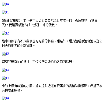
致命的甜點店，要不是當天急著要去吃全日本唯一的「香魚拉麵」(怕賣
光)，我還真想進去試它幾種口味的蛋糕。
這小町除了有不少我很想吃吃看的餐廳、甜點外，還有這種很適合進去逛它
個天昏地老的小雜貨舖。
還有我很喜拍的神社，可惜沒空只能拍拍入口的鳥居。
小町上很有味道的小廟，據說這附近還有很厲害的賞櫻私房景點，希望下次
有機會來探尋。