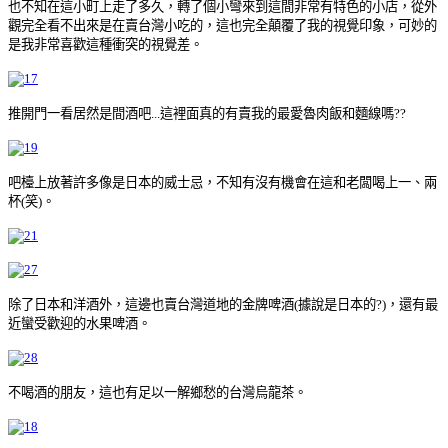
也不知在這小町上走了多久，轉了個小彎來到這間非常有特色的小店，從外
觀完全看不出來是在賣台灣小吃的，這也完全顛覆了我的視覺印象，可妙的
是我非常喜歡這種衝突的視覺差。
推開門一看居然是間酒吧...這裡面真的有賣我的最愛魯肉飯和麵線嗎??
吧檯上放著許多像是日本的威士忌，不知有沒有機會在這和老闆喝上一、兩
杯(笑)。
除了日本和洋酒外，這邊也賣台灣道地的金牌啤酒(據說是日本的?)，還有最
近蠻受歡迎的水果啤酒。
不喝酒的朋友，這也有足以一解鄉愁的台灣烏龍茶。