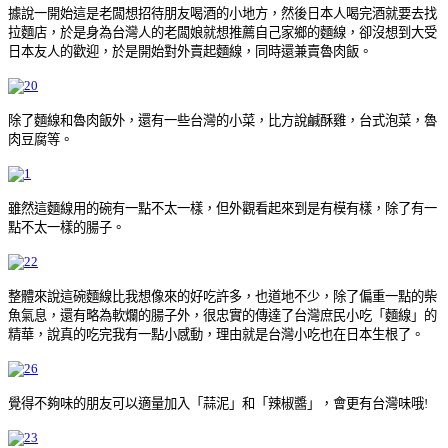
據說一開始這是老闆想招待朋友喝酒的小地方，然後日本人喝完酒就要去找
拉麵店，於是身為台灣人的老闆娘就想推薦自己家鄉的麵線，卻沒想到大受
日本友人的歡迎，於是開始對外賣起麵線，同時還兼賣魯肉飯。
除了麵線和魯肉飯外，還有一些台灣的小菜，比方說鹹酥雞，台式泡菜，魯
肉豆腐等。
雖然這麵線用的碗有一點不太一樣，但外觀看起來到是有模有樣，除了有一
點不太一樣的腸子。
整體來說這碗麵線比我想像來的好吃許多，也道地不少，除了偏重一點的柴
魚氣息，還有略為軟爛的腸子外，很忠實的傳達了台灣庶民小吃「麵線」的
精華，說真的吃完我有一點小感動，理由就是台灣小吃也在日本生根了。
覺得不夠味的朋友可以適量加入「蒜泥」和「辣椒醬」，會更有台灣味哦!