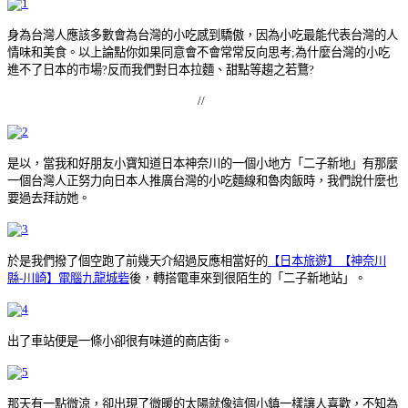
身為台灣人應該多數會為台灣的小吃感到驕傲，因為小吃最能代表台灣的人
情味和美食。以上論點你如果同意會不會常常反向思考;為什麼台灣的小吃
進不了日本的市場?反而我們對日本拉麵、甜點等
趨之若鶩
?
//
是以，當我和好朋友小寶知道日本神奈川的一個小地方「二子新地」有那麼
一個台灣人正努力向日本人推廣台灣的小吃麵線和魯肉飯時，我們說什麼也
要過去拜訪她。
於是我們撥了個空跑了前幾天介紹過反應相當好的
【日本旅遊】【神奈川
縣-川崎】電腦九龍城砦
後，轉搭電車來到很陌生的「二子新地站」。
出了車站便是一條小卻很有味道的商店街。
那天有一點微涼，卻出現了微暖的太陽就像這個小鎮一樣讓人喜歡，不知為