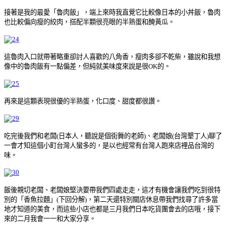
接著是我的最愛「魯肉飯」，端上來時我直覺它比較像日本的小丼飯，魯肉
也比較偏向瘦的絞肉，搭配半顆很亮眼的半熟蛋和醃黃瓜。
這魯肉入口就帶著略重卻討人喜歡的八角香，瘦肉多卻不乾柴，雖說和我想
像中的魯肉飯有一點偏差，但純就美味度來說是很OK的。
再來是這顆表現很優的半熟蛋，化口度、甜度都很讚。
吃完後我們和老闆(日本人，聽說是個街舞的老師)、老闆娘(台灣墾丁人)聊了
一會才知這個小町台灣人蠻多的，是以也經常有台灣人跑來店裡品台灣的
味。
飯後親切老闆、老闆娘堅決要帶我們四處走走，這才有機會讓我們吃到很特
別的「香魚拉麵」(下回分解)，第二天還特別關店休息帶我們找尋了許多當
地才知道的美食，而這些小店也都是三月我們日本吃貨團會去的店哦，接下
來的二月我會一一和大家分享。