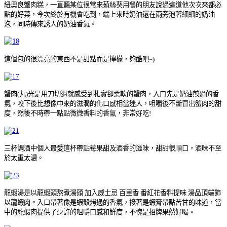
紐奧良蟹肉糕，一直聽某位很常來茹絲葵用餐的朋友說過這道他次次來都必
點的好菜，今次終於有機會吃到，端上來時奶油還在兩旁泡著細細的奶油
泡，同時傳來誘人的奶油香氣。
這個包的很漂亮的東西不是甜點而是檸檬，夠酷吧=)
蟹肉(丸)光是用刀切過就感受到札實卻柔軟的蟹肉，入口先是奶油煎過的香
氣，咬下後比想像中來的滋潤的化口感相當迷人，咀嚼後不斷冒出蟹肉的甜
度，然後不時帶一點點微微香料的香氣，非常好吃!
三杯調酒中個人最愛這杯帶點莓果甜及酒香的滋味，甜甜很順口，酒味不至
於太重太濃。
龍蝦湯是
以龍蝦頭熬煮湯頭
加入威士忌
百里香
番紅花香料提味
湯品頂端飾
以龍蝦肉。入口帶著像是蝦殼烤過的香氣，接著是蝦膏帶點苦甘的味道，當
中的龍蝦肉提供了少許的咀嚼口感和鮮度，不愧是招牌果然好喝。