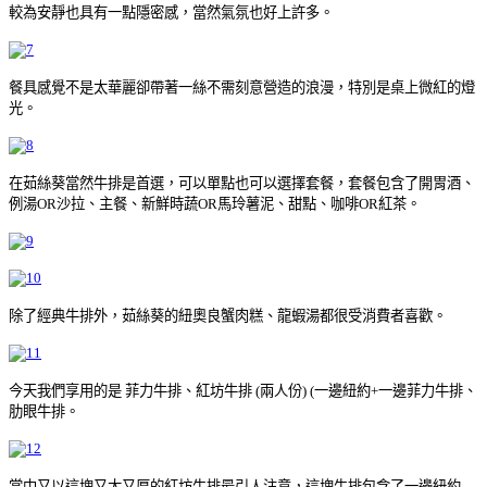
較為安靜也具有一點隱密感，當然氣氛也好上許多。
餐具感覺不是太華麗卻帶著一絲不需刻意營造的浪漫，特別是桌上微紅的燈
光。
在茹絲葵當然牛排是首選，可以單點也可以選擇套餐，套餐包含了開胃酒、
例湯OR沙拉、主餐、新鮮時蔬OR馬玲薯泥、甜點、咖啡OR紅茶。
除了經典牛排外，茹絲葵的紐奧良蟹肉糕、龍蝦湯都很受消費者喜歡。
菲力牛排、
紅坊牛排
兩人份
一邊紐約
一邊菲力牛排、
今天我們享用的是
(
) (
+
肋眼牛排。
一邊紐約
當中又以這塊又大又厚的紅坊牛排最引人注意，這塊牛排包含了