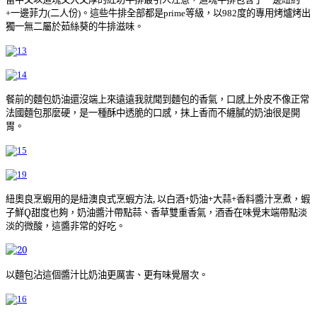
一邊菲力
等級，以
度的專用烤爐烤出
+
(二人份)。這些牛排全部都是
prime
982
獨一無二屬於茹絲葵的牛排滋味。
餐前的麵包奶油還沒端上來遠遠我就聞到麵包的香氣，口感上外皮不像正常
法國麵包那麼硬，是一種酥中透脆的口感，抹上香而不纏膩的奶油很是開
胃。
紐奧良烹蝦用的是
紐澳良式烹蝦方法
,
以白酒
+
奶油
+
大蒜
+
香料醬汁烹煮，蝦
子鮮Q甜度也夠，奶油醬汁帶點蒜、香草雙重香氣，酒香在味覺末端帶點淡
淡的微酸，這醬非常的好吃。
以麵包沾這個醬汁比奶油更厲害、更有味覺層次。