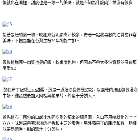
後就化在嘴裡，甜度也是一等一的美味，就是不知為什麼肉汁並沒有很多。
接著是紐約這一塊，咬起來就明顯肉汁較多，帶著一點我喜歡的油質甜非常
美味，不愧是能在台灣生根20年的好牛排。
最後這塊菲牛肉質也是細緻，軟嫩度也夠，但因為不帶太多油質我並沒有那
麼愛XD
麵包布丁配威士忌甜醬，這是一道
紐澳良傳統甜點，以風乾的法國麵包浸泡
牛奶、雞蛋然後加入肉桂與蘋果片，外型十分誘人。
首先這布丁麵包的口感比坊間吃到的都來的細且濕，入口不用咬就化的七七
八八，味道端帶著淡淡肉桂香和主要的蛋香，另外蘋果丁的甜度和有一點纏
味帶點酒香、甜的醬汁十分美味。