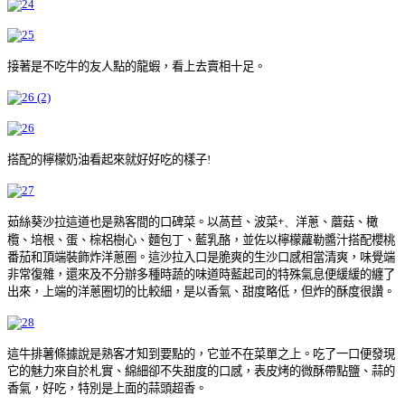
接著是不吃牛的友人點的龍蝦，看上去賣相十足。
搭配的檸檬奶油看起來就好好吃的樣子!
茹絲葵沙拉這道也是熟客間的口碑菜。以
萵苣、
波菜
+、
洋蔥、
蘑菇、
橄
欖、
培根、
蛋、
棕梠樹心、
麵包丁、
藍乳酪，並佐以
檸檬蘿勒醬汁
搭配櫻桃
番茄和
頂端裝飾炸洋蔥圈。這沙拉入口是脆爽的生沙口感相當清爽，味覺端
非常復雜，還來及不分辦多種時蔬的味道時藍起司的特殊氣息便緩緩的纏了
出來，上端的洋蔥圈切的比較細，是以香氣、甜度略低，但炸的酥度很讚。
這牛排薯條據說是熟客才知到要點的，它並不在菜單之上。吃了一口便發現
它的魅力來自於札實、綿細卻不失甜度的口感，表皮烤的微酥帶點鹽、蒜的
香氣，好吃，特別是上面的蒜頭超香。