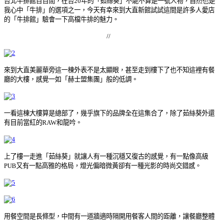
台北牛排館百百間，在台20年的「茹絲葵」不能不算是一號人物，自然也是
我心中「牛排」的選項之一，今天有幸來到大直新館試試這間是許多人愛店
的「牛排館」驗會一下高檔牛排的魅力。
//
來到大直美麗華旁這一棟外表不是太顯眼，甚至走到樓下了也不知這裡有餐
赫士盟集團」般的低調。
廳的大樓，感覺一如「
一看這棟大樓算是總部了，幾乎旗下的品牌全在這集合了，除了茹絲葵外還
有目前當紅的RAW和龍吟。
上了樓一走進「茹絲葵」就讓人有一種沉穩又復古的感覺，有一點像高級
PUB又有一點高雅的格局，燈光偏暗微黃卻有一種光影的時尚交錯感。
用餐空間是長條型，中間有一道牆適時隔開用餐客人間的距離，讓餐廳整體