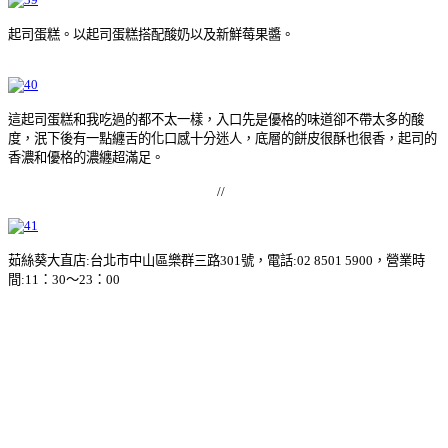
起司蛋糕。以
起司蛋糕搭配酸奶以及新鮮莓果醬。
這起司蛋糕和我吃過的都不太一樣，入口先是優格的味道卻不帶太多的酸
度，泯下後有一點纏舌的化口感十分迷人，底層的餅皮很酥也很香，起司的
香濃和優格的濃纏超滿足。
//
茹絲葵大直店:台北市中山區樂群三路301號，電話:02 8501 5900，營業時
間:11：30～23：00