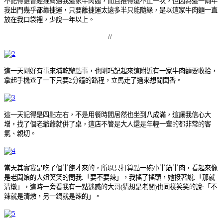
不記得誰曾經推薦過我這家牛肉麵，而且推得還不止一次，但因為這一兩年
我出門幾乎都靠捷運，只要離捷運太遠多半只能隨緣，是以這家牛肉麵一直
放在我口袋裡，少說一年以上。
//
這一天剛好有事來埔乾辦點事，也剛巧記起來這附近有一家牛肉麵要收拾，
拿起手機查了一下只要2分鐘的路程，立馬走了過來想聞聞香。
這一天記得是四點左右，不是用餐時間居然也坐到八成滿，這讓我信心大
增，找了個老爺爺就併了桌，這店不管是大人還是年輕一輩的都非常的客
氣、親切。
當天其實我是吃了個半飽才來的，所以只打算點一碗小半筋半肉，看起來像
是老闆娘的大姐笑笑的問我:「要不要辣」，我搖了搖頭，她接著說:「那就
清燉」，這時一旁看我有一點迷惑的大哥(猜想是老闆)也同樣笑笑的說:「不
辣就是清燉，另一鍋就是辣的」。