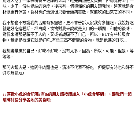
前幾天吃了一家標榜養生健康的火鍋，吃完固然是要負擔，但總覺得少了一
味、少了一份味覺端的爽度。後來有一個很懂吃的朋友跟我說，這家就是食
材健康有保證，食材也許清淡但只要舌頭夠靈敏，就能吃的出來它的不同。
我不想也不敢說我的舌頭有多靈敏，更不會告訴大家我有多懂吃，我說好吃
就是好吃這種話。坦白說，食物對我來說就是入口的一瞬間，和他的後味，
對我來說那是騙不了人的，又或者說騙不了自己，所以、BUT有些垃圾食
物，我還是得說它就是好吃..有些三高不健康的食物，就是他媽的好吃....
我想盡量忠於自己，好吃不好吃，沒有太多，因為、所以、可能、但是，等
等等。
那間火鍋店是，這間牛肉麵也是，清淡不代表不好吃，但健康有時也和好不
好吃無關XD
↓↓喜歡小虎的食記嗎?有fb的朋友請按讚加入「小虎食夢網」、跟我們一起
隨時討論分享各地的美食吧!