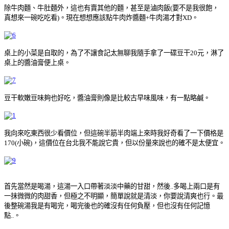
除牛肉麵、牛肚麵外，這也有賣其他的麵，甚至是滷肉飯(要不是我很飽，
真想來一碗吃吃看)。現在想想應該點牛肉炸醬麵+牛肉湯才對XD。
桌上的小菜是自取的，為了不讓食記太無聊我隨手拿了一碟豆干20元，淋了
桌上的醬油膏便上桌。
豆干軟嫩豆味夠也好吃，醬油膏則像是比較古早味風味，有一點略鹹。
我向來吃東西很少看價位，但這碗半筋半肉端上來時我好奇看了一下價格是
170(小碗)，這價位在台北我不能說它貴，但以份量來說也的確不是太便宜。
首先當然是喝湯，這湯一入口帶著淡淡中藥的甘甜，然後..多喝上兩口是有
一抹微微的肉甜香，但極之不明顯，簡單說就是清淡，你要說清爽也行。最
後整碗湯我是有喝完，喝完後也的確沒有任何負壓，但也沒有任何記憶
點..。