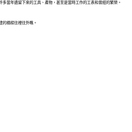
許多當年遺留下來的工具、產物，甚至是當時工作的工表和曾經的繁榮。
建的橋樑往裡往外瞧。