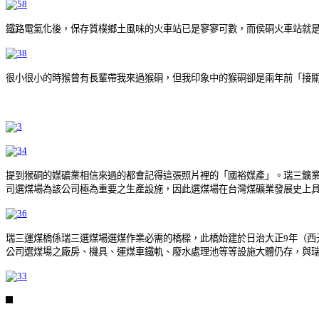
鐵路電氣化後，保存質樸鄉土風味的火車站已是寥寥可數，而侯硐火車站就
很小很小的時猴曾有長輩帶我來過猴硐，但我印象中的猴硐卻是兩年前「接
提到猴硐的媒礦業相信來過的都會記得這張照片裡的「國裕媒產」。瑞三鑛業公
司選煤場為該公司極為重要之生產設施，因此選煤場在台灣煤礦業發展史上
瑞三運煤橋係瑞三選煤場選煤作業必需的橋樑，此橋始建於日治大正9年（西元
公司選煤場之廠房、機具、運煤車鐵軌、廢水處理池等等設施大體仍存，與