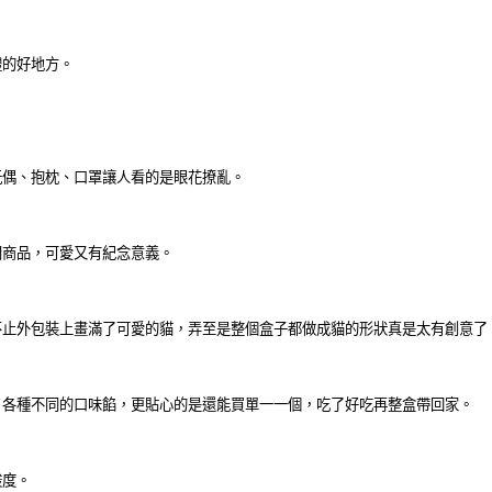
禮的好地方。
玩偶、抱枕、口罩讓人看的是眼花撩亂。
門商品，可愛又有紀念意義。
不止外包裝上畫滿了可愛的貓，弄至是整個盒子都做成貓的形狀真是太有創意了
，各種不同的口味餡，更貼心的是還能買單一一個，吃了好吃再整盒帶回家。
酸度。