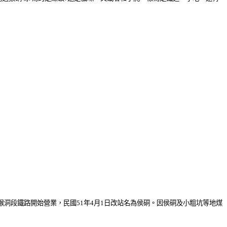
、猴洞段鐵路開始營業，民國51年4月1日改站名為侯硐。因侯硐及小粗坑等地煤