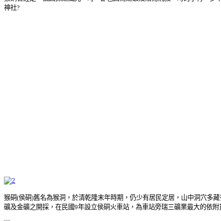
神社?
猴硐(侯硐)舊名為猴洞，於清乾隆末年時期，仍少有居民定居，山中洞穴多藏有
礦及金礦之開採，在民國9年設立侯硐火車站，為車站旁瑞三礦業最大的依附