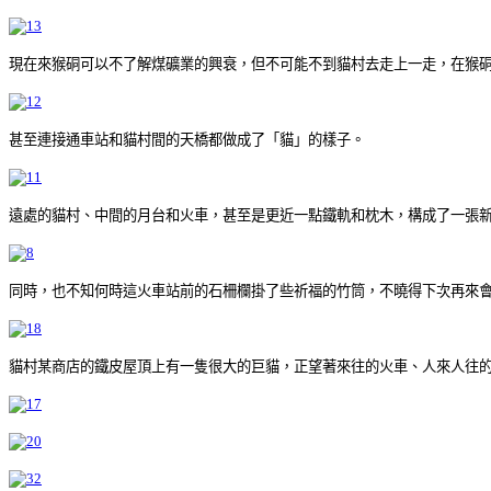
現在來猴硐可以不了解煤礦業的興衰，但不可能不到貓村去走上一走，在猴
甚至連接通車站和貓村間的天橋都做成了「貓」的樣子。
遠處的貓村、中間的月台和火車，甚至是更近一點鐵軌和枕木，構成了一張
同時，也不知何時這火車站前的石柵欄掛了些祈福的竹筒，不曉得下次再來會
貓村某商店的鐵皮屋頂上有一隻很大的巨貓，正望著來往的火車、人來人往