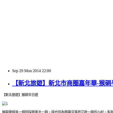
Sep
29
Mon
2014
22:00
【新北旅遊】新北市商圈嘉年華-猴硐
【新北旅遊】猴硐半日遊
猴硐曾經是一個因採媒風光一時，卻也因為媒礦沒落而沉寂一時的小村，多年