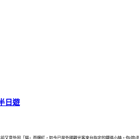
半日遊
前又意外因「貓」而爆紅，如今已是外國觀光客來台指定的鐵道小鎮。你(妳)