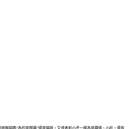
到過猴硐嗎?為的是媒礦?還是貓咪，又或者和小虎一樣為是鐵道、小吃，還有