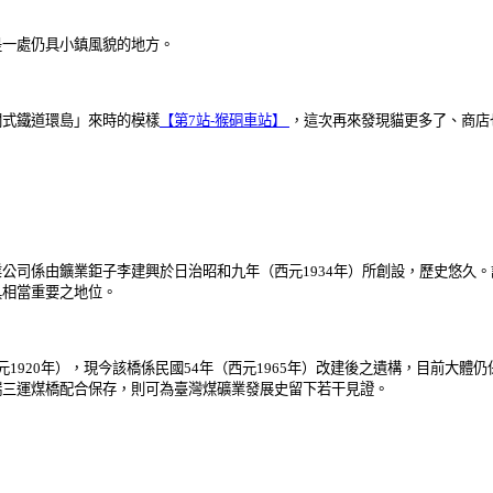
是一處仍具小鎮風貌的地方。
關式鐵道環島」來時的模樣
【第7站-猴硐車站】
，這次再來發現貓更多了、商店
司係由鑛業鉅子李建興於日治昭和九年（西元1934年）所創設，歷史悠久。
具相當重要之地位。
1920年），現今該橋係民國54年（西元1965年）改建後之遺構，目前大
瑞三運煤橋配合保存，則可為臺灣煤礦業發展史留下若干見證。