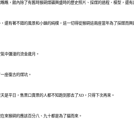
館瞧瞧，館內除了有舊時猴硐煤礦興盛時的歷史照片、採煤的過程、模型，還有
外，還有著不錯的風景和小鎮的純樸，這一切得從猴硐這兩座當年為了採媒而興
空氣中彌漫的流金歲月。
有一座復古的煤坑。
天是平日，售票口賣票的人都不知跑到那去了XD，只得下次再來。
現在來猴硐的應該百分八、九十都是為了貓而來。