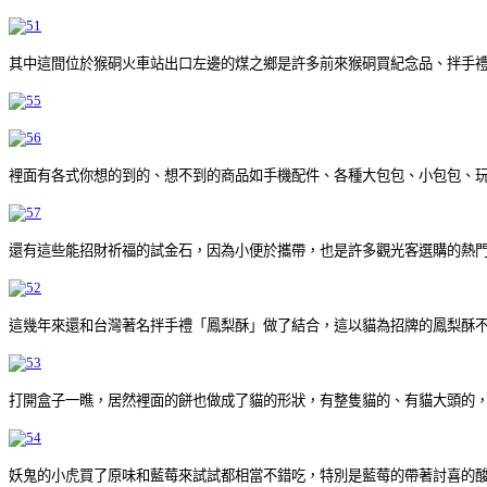
其中這間位於猴硐火車站出口左邊的煤之鄉是許多前來猴硐買紀念品、拌手
裡面有各式你想的到的、想不到的商品如手機配件、各種大包包、小包包、
還有這些能招財祈福的試金石，因為小便於攜帶，也是許多觀光客選購的熱
這幾年來還和台灣著名拌手禮「鳳梨酥」做了結合，這以貓為招牌的鳳梨酥
打開盒子一瞧，居然裡面的餅也做成了貓的形狀，有整隻貓的、有貓大頭的
妖鬼的小虎買了原味和藍莓來試試都相當不錯吃，特別是藍莓的帶著討喜的