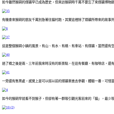
如今雖然猴硐的煤礦早已成為歷史，但來訪猴硐時千萬不要忘了來煤礦博物
有機會來猴硐的朋友千萬別急著往貓村跑，其實這裡除了煤礦所帶來的故事
這是整個猴硐小鎮的風景，有山、有水、有橋、有車站、有煤礦，當然還有
過了橋之後是兩、三年前我來時沒有的新景點，在這有餐廳、有咖啡店，還
一旁還有售票處，感覺上是可以搭以前的煤礦車進去參觀、體驗一番，可惜當
如今的猴硐早就看不到猴子，但卻有著一群吸引觀光客前來的「貓」，最少