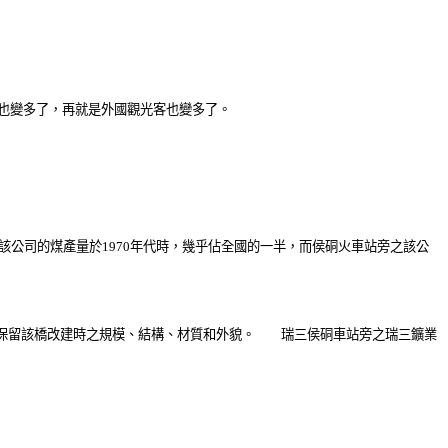
也變多了，再就是外國觀光客也變多了。
該公司的煤產量於1970年代時，幾乎佔全國的一半，而侯硐火車站旁之該公
體仍保留該橋改建時之規模、結構、材質和外貌。 瑞三侯硐車站旁之瑞三鑛業