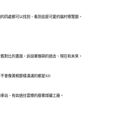
硐的四處都可以找到、看到這麼可愛的貓村導覽圖。
新舊對比的畫面，訴說著猴硐的過去、現在和未來。
不會像菁桐那樣滿滿的都是XD
的車站、有如過往雲煙的廢棄煤礦工廠。