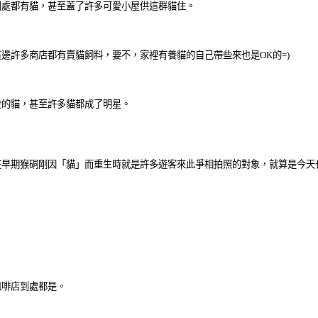
到處都有貓，甚至蓋了許多可愛小屋供這群貓住。
邊許多商店都有賣貓飼料，要不，家裡有養貓的自己帶些來也是OK的=)
愛的貓，甚至許多貓都成了明星。
在早期猴硐剛因「貓」而重生時就是許多遊客來此爭相拍照的對象，就算是今天
咖啡店到處都是。