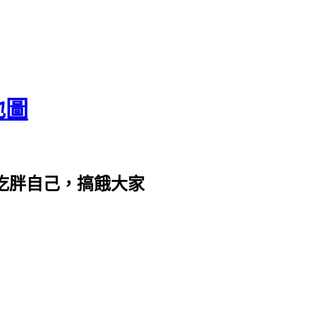
地圖
com。吃胖自己，搞餓大家