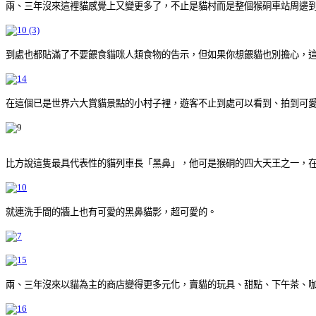
兩、三年沒來這裡貓感覺上又變更多了，不止是貓村而是整個猴硐車站周邊
到處也都貼滿了不要餵食貓咪人類食物的告示，但如果你想餵貓也別擔心，這
在這個已是世界六大賞貓景點的小村子裡，遊客不止到處可以看到、拍到可
比方說這隻最具代表性的貓列車長「黑鼻」，他可是猴硐的四大天王之一，
就連洗手間的牆上也有可愛的黑鼻貓影，超可愛的。
兩、三年沒來以貓為主的商店變得更多元化，賣貓的玩具、甜點、下午茶、