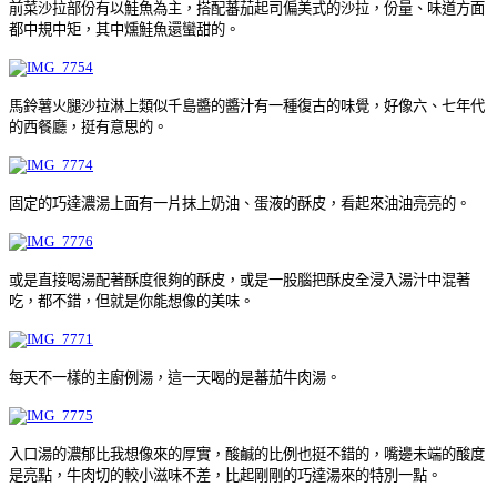
前菜沙拉部份有以鮭魚為主，搭配蕃茄起司偏美式的沙拉，份量、味道方面
都中規中矩，其中燻鮭魚還蠻甜的。
馬鈴薯火腿沙拉淋上類似千島醬的醬汁有一種復古的味覺，好像六、七年代
的西餐廳，挺有意思的。
固定的巧達濃湯上面有一片抹上奶油、蛋液的酥皮，看起來油油亮亮的。
或是直接喝湯配著酥度很夠的酥皮，或是一股腦把酥皮全浸入湯汁中混著
吃，都不錯，但就是你能想像的美味。
每天不一樣的主廚例湯，這一天喝的是蕃茄牛肉湯。
入口湯的濃郁比我想像來的厚實，酸鹹的比例也挺不錯的，嘴邊未端的酸度
是亮點，牛肉切的較小滋味不差，比起剛剛的巧達湯來的特別一點。