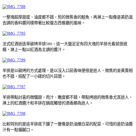
一整塊超厚甜度、油度都不錯，煎的微焦香的鮭魚，再淋上一點像是美奶滋
去調的香料醬同樣帶著比較復古西餐廳的風味。
法式紅酒迷迭草碳烤羊排580，這一大盤足足有四大塊的羊排光看就很過
癮，淋上一點以紅酒為主調的醬汁。
羊排是以碳烤的方式處理，是以沒入口前香味便很是迷人，微焦的金黃賣相
也不錯，搭配了一小碟的切片蒜頭。
羊排帶點討喜的微騷甜，肉汁、嫩度都不錯，帶點烤過的微焦香尤其迷人，
淋上的紅酒醬汁和羊排在鍋底觸發的酒香頗為迷人。
比較特別的是這羊排底下舖了一層像是奶油燉白菜的配菜，可惜的是奶油醬
汁有一點偏膩口。