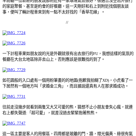
早前聽一位新莊的朋友說那附近有一家環境氣氛很好，很適合沒空出外旅行
的家庭聚餐、甚至是約會的好餐廳，這一天剛好和右上到附近找個朋友談
事，便叫了輛計程車來到有一點不太好找的「香草花縁」。
//
一下計程車果如朋友說的光是外觀就很有出去旅行的FU，我想這樣的氣氛的
餐廳在大台北地區除非去山上，否則應該是很難找的到了。
如花園般的入口處有一個用粉筆畫的的地圖(抱歉我拍糊了XD)，小虎看了一
下居然有一個地方叫「求婚金三角」，而且據說還真有人在那求婚成功。
往前走沒幾步就看到兩隻又大又可愛的熊，猜想不止小朋友會失心瘋，就連
右上都失聲道:「超可愛」，就差沒過去緊緊抱著熊熊。
這一區主要是客人的用餐區，四周都是玻離的門、牆，燈光偏黃、綠很有氣