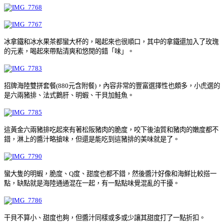
冰拿鐵和冰水果茶都蠻大杯的，喝起來也很順口，其中的拿鐵還加入了玫瑰
的元素，喝起來帶點清爽和悠閒的錯「味」。
招牌海陸雙拼套餐(880元含附餐)，內容非常的豐富選擇性也頗多，小虎選的
是六兩豬排、法式鵝肝、明蝦、干貝加鮭魚。
這黃金六兩豬排吃起來有著松阪豬肉的脆度，咬下後油質和豬肉的嫩度都不
錯，淋上的醬汁略搶味，但還是能吃到這豬排的美味就是了。
蠻大隻的明蝦，脆度、Q度、甜度也都不錯，然後醬汁好像和海鮮比較搭一
點，缺點就是海陸通通混在一起，有一點點味覺混亂的干擾。
干貝不算小、甜度也夠，但醬汁同樣或多或少讓其甜度打了一點折扣。