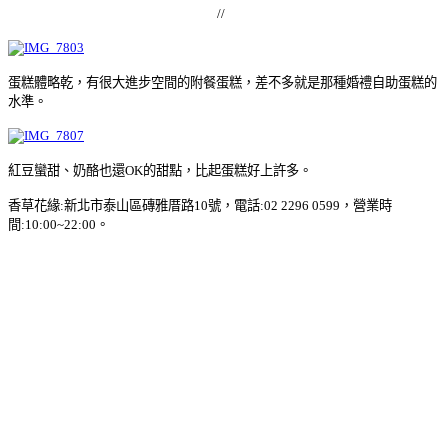
//
蛋糕體略乾，有很大進步空間的附餐蛋糕，差不多就是那種婚禮自助蛋糕的
水準。
紅豆蠻甜、奶酪也還OK的甜點，比起蛋糕好
上許多。
香草花緣:新北市泰山區磚雅厝路10號，電話:02 2296 0599，營業時
間:10:00~22:00。